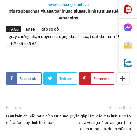
www.luatsungocanh.vn
#luatsubaochua #luatsutranhtung #luatsuhinhsu #luatsudatdai
#thuhoino
TAGS
án lệ
cấp sổ đỏ
giấy chứng nhận quyền sử dụng đất
Luật đất đai năm 1993
Thế chấp sổ đỏ
Facebook
Twitter
Pinterest
Bài trước
Bài tiếp theo
Điều kiện chuyển mục đích sử dụng
Quyền gặp làm việc của luật sư bào
đất được quy định thế nào?
chữa với người bị tạm giữ, tạm
giam trong giai đoạn điều tra