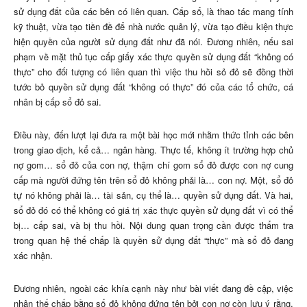
sử dụng đất của các bên có liên quan. Cấp sổ, là thao tác mang tính
kỹ thuật, vừa tạo tiền đề để nhà nước quản lý, vừa tạo điều kiện thực
hiện quyền của người sử dụng đất như đã nói. Đương nhiên, nếu sai
phạm về mặt thủ tục cấp giấy xác thực quyền sử dụng đất “không có
thực” cho đối tượng có liên quan thì việc thu hồi sỏ đỏ sẽ đồng thời
tước bỏ quyền sử dụng đất “không có thực” đó của các tổ chức, cá
nhân bị cấp sổ đỏ sai.
Điều này, đến lượt lại đưa ra một bài học mới nhằm thức tỉnh các bên
trong giao dịch, kể cả… ngân hàng. Thực tế, không ít trường hợp chủ
nợ gom… sổ đỏ của con nợ, thậm chí gom sổ đỏ được con nợ cung
cấp mà người đứng tên trên sổ đỏ không phải là… con nợ. Một, sổ đỏ
tự nó không phải là… tài sản, cụ thể là… quyền sử dụng đất. Và hai,
sổ đỏ đó có thể không có giá trị xác thực quyền sử dụng đất vì có thể
bị… cấp sai, và bị thu hồi. Nội dung quan trọng cần được thẩm tra
trong quan hệ thế chấp là quyền sử dụng đất “thực” mà sổ đỏ đang
xác nhận.
Đương nhiên, ngoài các khía cạnh này như bài viết đang đề cập, việc
nhận thế chấp bằng sổ đỏ không đứng tên bởi con nợ còn lưu ý rằng,