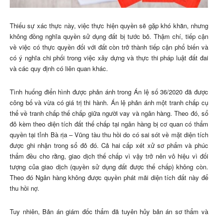
Thiếu sự xác thực này, việc thực hiện quyền sẽ gặp khó khăn, nhưng
không đồng nghĩa quyền sử dụng đất bị tước bỏ. Thậm chí, tiếp cận
về việc có thực quyền đối với đất còn trở thành tiếp cận phổ biến và
có ý nghĩa chi phối trong việc xây dựng và thực thi pháp luật đất đai
và các quy định có liên quan khác.
Tình huống điển hình được phản ánh trong Án lệ số 36/2020 đã được
công bố và vừa có giá trị thi hành. Án lệ phản ánh một tranh chấp cụ
thể về tranh chấp thế chấp giữa người vay và ngân hàng. Theo đó, sổ
đỏ kèm theo diện tích đất thế chấp tại ngân hàng bị cơ quan có thẩm
quyền tại tỉnh Bà rịa – Vũng tàu thu hồi do có sai sót về mặt diện tích
được ghi nhận trong sổ đỏ đó. Cả hai cấp xét xử sơ phẩm và phúc
thẩm đều cho rằng, giao dịch thế chấp vì vậy trở nên vô hiệu vì đối
tượng của giao dịch (quyền sử dụng đất được thế chấp) không còn.
Theo đó Ngân hàng không được quyền phát mãi diện tích đất này để
thu hồi nợ.
Tuy nhiên, Bản án giám đốc thẩm đã tuyên hủy bản án sơ thẩm và