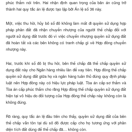
phúc thẩm nói trên. Hai nhận định quan trọng của bản án cũng trở
thành hai quy tắc án lệ được tạo lập bởi Án lệ số 36 này.
Một, việc thu hồi, hủy bỏ sổ đỏ không làm mất đi quyền sử dụng hợp
pháp phần đất đã nhận chuyển nhượng của người thế chấp đối với
người sử dụng đất trước đó vì việc chuyển nhượng quyền sử dụng đất
đã hoàn tất và các bên không có tranh chấp gì về Hợp đồng chuyển
nhượng này.
Hai, trước khi sổ đỏ bị thu hồi, bên thế chấp đã thế chấp quyền sử
dụng đất này cho Ngân hàng nhiều lần để vay tiền. Hợp đồng thế chấp
quyền sử dụng đất giữa họ và ngân hàng tuân thủ đúng quy định pháp
luật nên Hợp đồng này có hiệu lực pháp luật. Tòa án cấp sơ thẩm và
Tòa án cấp phúc thẩm cho rằng Hợp đồng thế chấp quyền sử dụng đất
hiện tại vô hiệu do đối tượng của Hợp đồng thế chấp này không còn là
không đúng.
Rõ ràng, quy tắc án lệ đầu tiên cho thấy, quyền sử dụng đất của bên
thế chấp vẫn tồn tại dù sỏ đỏ được cấp cho họ tương ứng với phần
diện tích đất dùng để thể chấp đã… không còn.