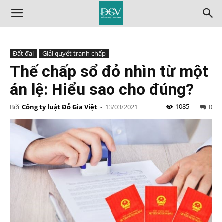
Đất đai
Giải quyết tranh chấp
Thế chấp sổ đỏ nhìn từ một
án lệ: Hiểu sao cho đúng?
1085
Bởi
Công ty luật Đỗ Gia Việt
-
13/03/2021
0