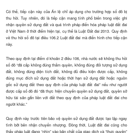
Có thể, tiếp cận này của Án lệ chỉ áp dụng cho trường hợp sổ đỏ bị
thu hồi. Tuy nhiên, đó là tiếp cận mang tính phổ biến trong việc ghi
nhận quyền sử dụng đất và quá trình pháp điển hóa pháp luật đất đai
ở Việt Nam ở thời điểm hiện tại, cụ thể là Luật Đất đai 2013. Quy định
về thu hồi sổ đỏ tại điều 106.2 Luật đất đai mà điển hình cho tiếp cận
này.
Theo quy định tại điểm d khoản 2 điều 106, nhà nước sẽ không thu hồi
sổ đỏ “đã cấp không đúng thẩm quyền, không đúng đối tượng sử dụng
đất, không đúng diện tích đất, không đủ điều kiện được cấp, không
đúng mục đích sử dụng đất hoặc thời hạn sử dụng đất hoặc nguồn
gốc sử dụng đất theo quy định của pháp luật đất đai” nếu như người
được cấp sổ đỏ đó “đã thực hiện chuyển quyền sử dụng đất, quyền sở
hữu tài sản gắn liền với đất theo quy định của pháp luật đất đai cho
người khác.”
Quy định này trước tiên bảo vệ quyền sử dụng đất được tạo lập ngay
tình bởi bên nhận chuyển nhượng. Đồng thời, Luật đất đai cũng cho
thấy pháp luật đang “nhìn” vào bản chất của giao dịch và “thực quyền”