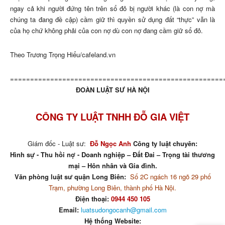
ngay cả khi người đứng tên trên sổ đỏ bị người khác (là con nợ mà
chúng ta đang đề cập) cầm giữ thì quyền sử dụng đất “thực” vẫn là
của họ chứ không phải của con nợ dù con nợ đang cầm giữ sổ đỏ.
Theo Trương Trọng Hiểu/cafeland.vn
=====================================================
ĐOÀN LUẬT SƯ HÀ NỘI
CÔNG TY LUẬT TNHH ĐỖ GIA VIỆT
Giám đốc - Luật sư:
Đỗ Ngọc Anh
Công ty luật chuyên:
Hình sự - Thu hồi nợ - Doanh nghiệp – Đất Đai – Trọng tài thương
mại – Hôn nhân và Gia đình.
Văn phòng luật sư quận Long Biên:
Số 2C ngách 16 ngõ 29 phố
Trạm, phường Long Biên, thành phố Hà Nội.
Điện thoại:
0944 450 105
Email:
luatsudongocanh@gmail.com
Hệ thống Website: