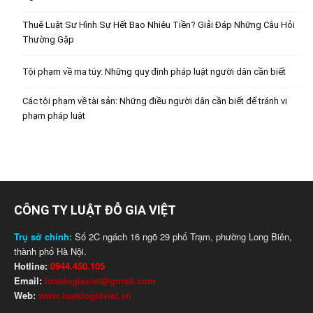
Thuê Luật Sư Hình Sự Hết Bao Nhiêu Tiền? Giải Đáp Những Câu Hỏi
Thường Gặp
Tội phạm về ma túy: Những quy định pháp luật người dân cần biết
Các tội phạm về tài sản: Những điều người dân cần biết để tránh vi
phạm pháp luật
CÔNG TY LUẬT ĐỖ GIA VIỆT
Trụ sở chính:
Số 2C ngách 16 ngõ 29 phố Trạm, phường Long Biên,
thành phố Hà Nội.
Hotline:
0944.450.105
Email:
luatdogiaviet@gmail.com
Web:
www.luatdogiaviet.vn