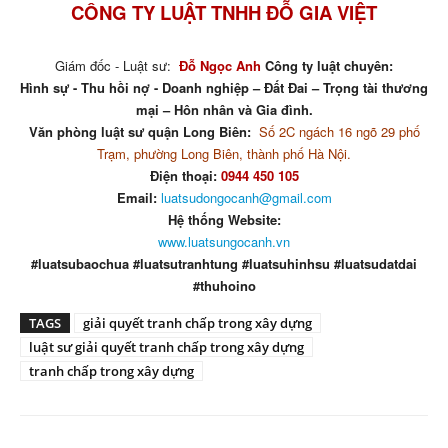
CÔNG TY LUẬT TNHH ĐỖ GIA VIỆT
Giám đốc - Luật sư:
Đỗ Ngọc Anh
Công ty luật chuyên:
Hình sự - Thu hồi nợ - Doanh nghiệp – Đất Đai – Trọng tài thương
mại – Hôn nhân và Gia đình.
Văn phòng luật sư quận Long Biên:
Số 2C ngách 16 ngõ 29 phố
Trạm, phường Long Biên, thành phố Hà Nội.
Điện thoại:
0944 450 105
Email:
luatsudongocanh@gmail.com
Hệ thống Website:
www.luatsungocanh.vn
#luatsubaochua #luatsutranhtung #luatsuhinhsu #luatsudatdai
#thuhoino
TAGS
giải quyết tranh chấp trong xây dựng
luật sư giải quyết tranh chấp trong xây dựng
tranh chấp trong xây dựng