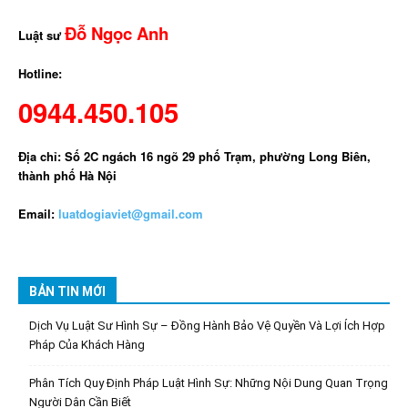
Đỗ Ngọc Anh
Luật sư
Hotline:
0944.450.105
Địa chỉ: Số 2C ngách 16 ngõ 29 phố Trạm, phường Long Biên,
thành phố Hà Nội
Email:
luatdogiaviet@gmail.com
BẢN TIN MỚI
Dịch Vụ Luật Sư Hình Sự – Đồng Hành Bảo Vệ Quyền Và Lợi Ích Hợp
Pháp Của Khách Hàng
Phân Tích Quy Định Pháp Luật Hình Sự: Những Nội Dung Quan Trọng
Người Dân Cần Biết