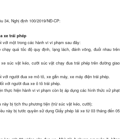
iều 34, Nghị định 100/2019/NĐ-CP:
a xe trái phép
i với một trong các hành vi vi phạm sau đây:
e chạy quá tốc độ quy định, lạng lách, đánh võng, đuổi nhau trên
 xe súc vật kéo, cưỡi súc vật chạy đua trái phép trên đường giao
i với người đua xe mô tô, xe gắn máy, xe máy điện trái phép.
i với người đua xe ô tô trái phép.
iện thực hiện hành vi vi phạm còn bị áp dụng các hình thức xử phạt
này bị tịch thu phương tiện (trừ súc vật kéo, cưỡi);
iều này bị tước quyền sử dụng Giấy phép lái xe từ 03 tháng đến 05