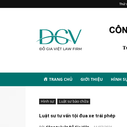
Thứ s
TRANG CHỦ
GIỚI THIỆU
HÌNH S
Hình sự
Luật sư bào chữa
Luật sư tư vấn tội đua xe trái phép
Bởi
Công ty luật Đỗ Gia Việt
-
11/07/2021