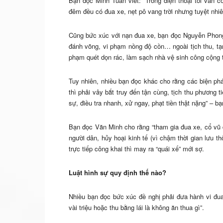
Bạn đọc Minh Tuấn viết: “Trong điện thoại tôi vẫn c
đêm đều có đua xe, nẹt pô vang trời nhưng tuyệt nhi
Cũng bức xúc với nạn đua xe, bạn đọc Nguyễn Phong Ph
đánh võng, vi phạm nồng độ cồn… ngoài tịch thu, tạm
phạm quét dọn rác, làm sạch nhà vệ sinh công cộng t
Tuy nhiên, nhiều bạn đọc khác cho rằng các biện phá
thì phải vây bắt truy đến tận cùng, tịch thu phương 
sự, điều tra nhanh, xử ngay, phạt tiền thật nặng” – b
Bạn đọc Văn Minh cho rằng “tham gia đua xe, cổ vũ đu
người dân, hủy hoại kinh tế (vì chậm thời gian lưu th
trực tiếp công khai thì may ra “quái xế” mới sợ.
Luật hình sự quy định thế nào?
Nhiều bạn đọc bức xúc đề nghị phải đưa hành vi đua 
vài triệu hoặc thu bằng lái là không ăn thua gì”.