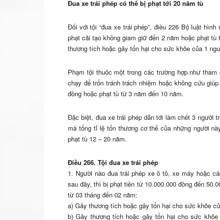
Đua xe trái phép có thể bị phạt tới 20 năm tù
Đối với tội “đua xe trái phép”, điều 226 Bộ luật hình
phạt cải tạo không giam giữ đến 2 năm hoặc phạt tù 
thương tích hoặc gây tổn hại cho sức khỏe của 1 ngư
Phạm tội thuộc một trong các trường hợp như tham g
chạy để trốn tránh trách nhiệm hoặc không cứu giúp n
đồng hoặc phạt tù từ 3 năm đến 10 năm.
Đặc biệt, đua xe trái phép dẫn tới làm chết 3 người 
mà tổng tỉ lệ tổn thương cơ thể của những người này t
phạt tù 12 – 20 năm.
Điều 266. Tội đua xe trái phép
1. Người nào đua trái phép xe ô tô, xe máy hoặc c
sau đây, thì bị phạt tiền từ 10.000.000 đồng đến 50.
từ 03 tháng đến 02 năm:
a) Gây thương tích hoặc gây tổn hại cho sức khỏe củ
b) Gây thương tích hoặc gây tổn hại cho sức khỏe 