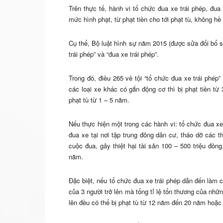
Trên thực tế, hành vi tổ chức đua xe trái phép, đua
mức hình phạt, từ phạt tiền cho tới phạt tù, không hề
Cụ thể, Bộ luật hình sự năm 2015 (được sửa đổi bổ s
trái phép” và “đua xe trái phép”.
Trong đó, điều 265 về tội “tổ chức đua xe trái phép
các loại xe khác có gắn động cơ thì bị phạt tiền từ
phạt tù từ 1 – 5 năm.
Nếu thực hiện một trong các hành vi: tổ chức đua xe 
đua xe tại nơi tập trung đông dân cư, tháo dỡ các th
cuộc đua, gây thiệt hại tài sản 100 – 500 triệu đồn
năm.
Đặc biệt, nếu tổ chức đua xe trái phép dẫn đến làm c
của 3 người trở lên mà tổng tỉ lệ tổn thương của những
lên đều có thể bị phạt tù từ 12 năm đến 20 năm hoặc