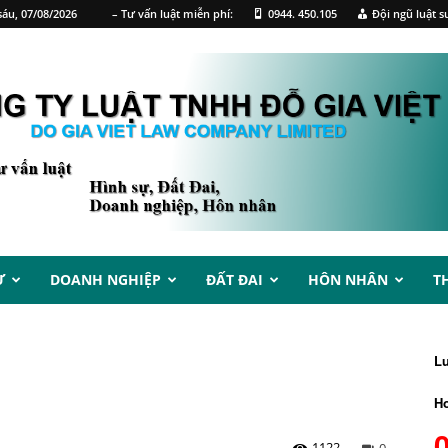
áu, 07/08/2026
– Tư vấn luật miễn phí:
0944. 450.105
Đội ngũ luật s
Ự
DOANH NGHIỆP
ĐẤT ĐAI
HÔN NHÂN
T
L
Ho
1122
0