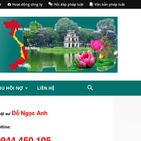
ư
Hoạt động công ty
Hỏi đáp pháp luật
Văn bản pháp luật
HU HỒI NỢ
LIÊN HỆ
Đỗ Ngọc Anh
uật sư
tline:
0944.450.105