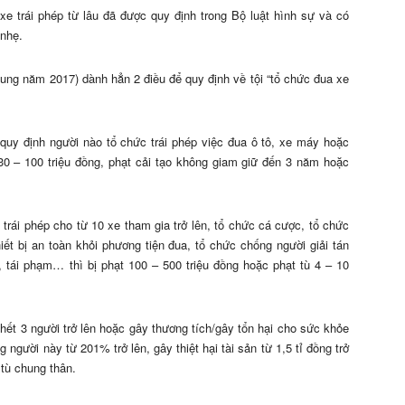
 xe trái phép từ lâu đã được quy định trong Bộ luật hình sự và có
 nhẹ.
ung năm 2017) dành hẳn 2 điều để quy định về tội “tổ chức đua xe
” quy định người nào tổ chức trái phép việc đua ô tô, xe máy hoặc
 30 – 100 triệu đồng, phạt cải tạo không giam giữ đến 3 năm hoặc
trái phép cho từ 10 xe tham gia trở lên, tổ chức cá cược, tổ chức
iết bị an toàn khỏi phương tiện đua, tổ chức chống người giải tán
g, tái phạm… thì bị phạt 100 – 500 triệu đồng hoặc phạt tù 4 – 10
hết 3 người trở lên hoặc gây thương tích/gây tổn hại cho sức khỏe
 người này từ 201% trở lên, gây thiệt hại tài sản từ 1,5 tỉ đồng trở
 tù chung thân.