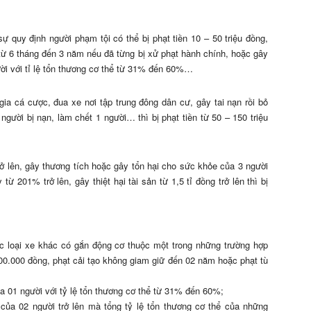
 sự quy định người phạm tội có thể bị phạt tiền 10 – 50 triệu đồng,
từ 6 tháng đến 3 năm nếu đã từng bị xử phạt hành chính, hoặc gây
ời với tỉ lệ tổn thương cơ thể từ 31% đến 60%…
ia cá cược, đua xe nơi tập trung đông dân cư, gây tai nạn rồi bỏ
gười bị nạn, làm chết 1 người… thì bị phạt tiền từ 50 – 150 triệu
trở lên, gây thương tích hoặc gây tổn hại cho sức khỏe của 3 người
ừ 201% trở lên, gây thiệt hại tài sản từ 1,5 tỉ đồng trở lên thì bị
ác loại xe khác có gắn động cơ thuộc một trong những trường hợp
000.000 đồng, phạt cải tạo không giam giữ đến 02 năm hoặc phạt tù
a 01 người với tỷ lệ tổn thương cơ thể từ 31% đến 60%;
của 02 người trở lên mà tổng tỷ lệ tổn thương cơ thể của những