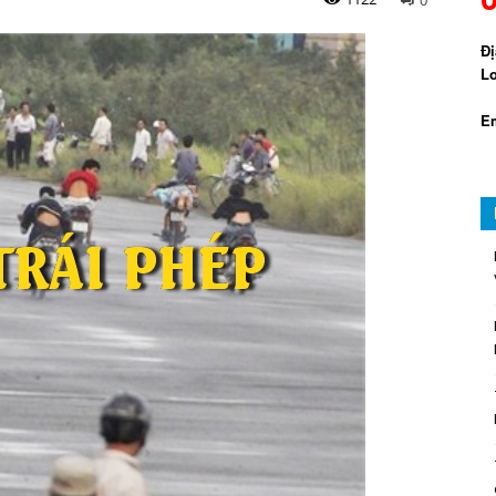
Đị
Lo
Em