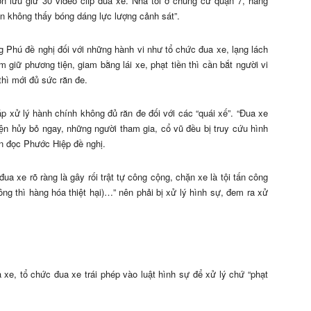
òn lưu giữ 30 video clip đua xe. Nhà tôi ở chung cư quận 7, hằng
ên không thấy bóng dáng lực lượng cảnh sát”.
ú đề nghị đối với những hành vi như tổ chức đua xe, lạng lách
 giữ phương tiện, giam bằng lái xe, phạt tiền thì cần bắt người vi
hì mới đủ sức răn đe.
p xử lý hành chính không đủ răn đe đối với các “quái xế”. “Đua xe
tiện hủy bỏ ngay, những người tham gia, cổ vũ đều bị truy cứu hình
ạn đọc Phước Hiệp đề nghị.
a xe rõ ràng là gây rối trật tự công cộng, chặn xe là tội tấn công
ông thì hàng hóa thiệt hại)…” nên phải bị xử lý hình sự, đem ra xử
xe, tổ chức đua xe trái phép vào luật hình sự để xử lý chứ “phạt