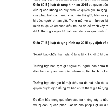
Điều 60 Bộ luật tố tụng hình sự 2015
về quyền của
của bị cáo không có quy định về quyền giữ im lặng 
của pháp luật các nước khác trên thế giới, hiện nay
bị cáo, người bị tạm giữ. Trong một vụ án hình sự 
minh thuộc về cơ quan điều tra, do đó để tránh xảy ra
được tham gia ngay từ giai đoạn đầu của quá trình tố
Điều 74 Bộ luật tố tụng hình sự 2015 quy định về
“Người bào chữa tham gia tố tụng từ khi khởi tố bị ca
Trường hợp bắt, tạm giữ người thì người bào chữa th
điều tra, cơ quan được giao nhiệm vụ tiến hành một s
Trường hợp cần giữ bí mật điều tra đối với các tội
quyền quyết định để người bào chữa tham gia tố tụng t
Để đảm bảo trong quá trình điều tra không xảy ra ti
với bị can, bị cáo pháp luật đã cho phép luật sư đư