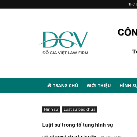
Thứ b
TRANG CHỦ
GIỚI THIỆU
HÌNH S
Hình sự
Luật sư bào chữa
Luật sư trong tố tụng hình sự
Bởi
Công ty luật Đỗ Gia Việt
-
06/01/2021