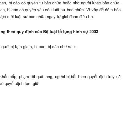
ị can, bị cáo có quyền tự bào chữa hoặc nhờ người khác bào chữa.
can, bị cáo có quyền yêu cầu luật sư bào chữa. Vì vậy để đảm bảo
ợc mời luật sư bào chữa ngay từ giai đoạn điều tra.
ng theo quy định của Bộ luật tố tụng hình sự 2003
người bị tạm giam, bị can, bị cáo như sau:
 khẩn cấp, phạm tội quả tang, người bị bắt theo quyết định truy nã
có quyết định tạm giữ.