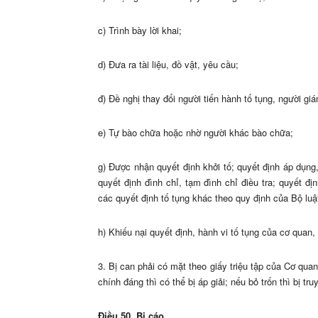
c) Trình bày lời khai;
d) Đưa ra tài liệu, đồ vật, yêu cầu;
đ) Đề nghị thay đổi người tiến hành tố tụng, người gi
e) Tự bào chữa hoặc nhờ người khác bào chữa;
g) Được nhận quyết định khởi tố; quyết định áp dụng,
quyết định đình chỉ, tạm đình chỉ điều tra; quyết địn
các quyết định tố tụng khác theo quy định của Bộ luậ
h) Khiếu nại quyết định, hành vi tố tụng của cơ quan,
3. Bị can phải có mặt theo giấy triệu tập của Cơ quan
chính đáng thì có thể bị áp giải; nếu bỏ trốn thì bị tru
Điều 50. Bị cáo