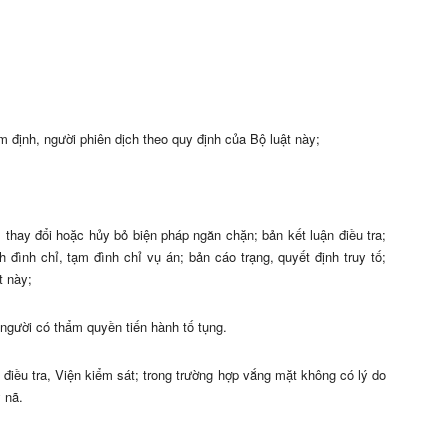
ám định, người phiên dịch theo quy định của Bộ luật này;
 thay đổi hoặc hủy bỏ biện pháp ngăn chặn; bản kết luận điều tra;
h đình chỉ, tạm đình chỉ vụ án; bản cáo trạng, quyết định truy tố;
t này;
 người có thẩm quyền tiến hành tố tụng.
 điều tra, Viện kiểm sát; trong trường hợp vắng mặt không có lý do
y nã.