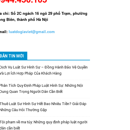
a chỉ: Số 2C ngách 16 ngõ 29 phố Trạm, phường
ng Biên, thành phố Hà Nội
ail:
luatdogiaviet@gmail.com
BẢN TIN MỚI
Dịch Vụ Luật Sư Hình Sự – Đồng Hành Bảo Vệ Quyền
Và Lợi Ích Hợp Pháp Của Khách Hàng
Phân Tích Quy Định Pháp Luật Hình Sự: Những Nội
Dung Quan Trọng Người Dân Cần Biết
Thuê Luật Sư Hình Sự Hết Bao Nhiêu Tiền? Giải Đáp
Những Câu Hỏi Thường Gặp
Tội phạm về ma túy: Những quy định pháp luật người
dân cần biết