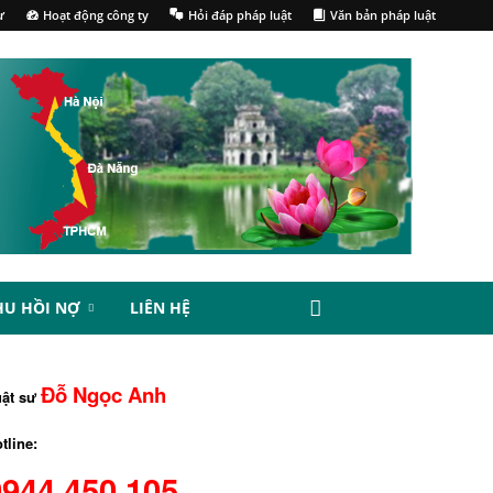
ư
Hoạt động công ty
Hỏi đáp pháp luật
Văn bản pháp luật
HU HỒI NỢ
LIÊN HỆ
Đỗ Ngọc Anh
uật sư
tline:
0944.450.105