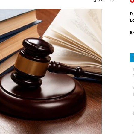
Đị
Lo
Em