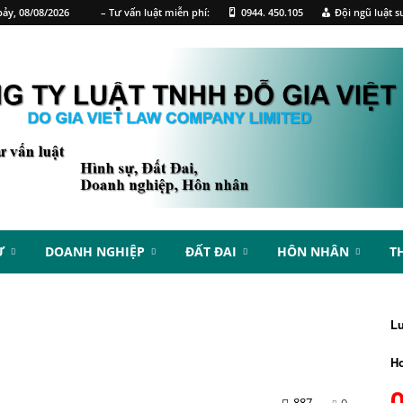
ảy, 08/08/2026
– Tư vấn luật miễn phí:
0944. 450.105
Đội ngũ luật s
Ự
DOANH NGHIỆP
ĐẤT ĐAI
HÔN NHÂN
T
L
Ho
887
0