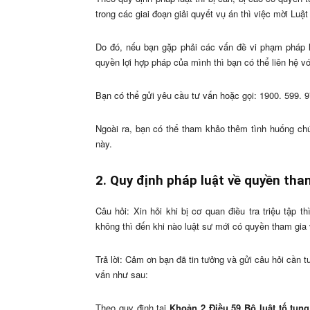
trong các giai đoạn giải quyết vụ án thì việc mời Luật
Do đó, nếu bạn gặp phải các vấn đề vi phạm pháp 
quyền lợi hợp pháp của mình thì bạn có thể liên hệ vớ
Bạn có thể gửi yêu cầu tư vấn hoặc gọi: 1900. 599. 
Ngoài ra, bạn có thể tham khảo thêm tình huống chú
này.
2. Quy định pháp luật về quyền tha
Câu hỏi: Xin hỏi khi bị cơ quan điều tra triệu tập t
không thì đến khi nào luật sư mới có quyền tham gia v
Trả lời: Cảm ơn bạn đã tin tưởng và gửi câu hỏi cần t
vấn như sau:
Theo quy định tại
Khoản 2 Điều 59 Bộ luật tố tụn