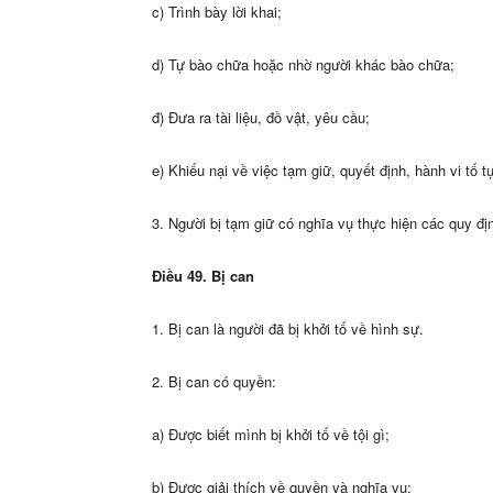
c) Trình bày lời khai;
d) Tự bào chữa hoặc nhờ người khác bào chữa;
đ) Đưa ra tài liệu, đồ vật, yêu cầu;
e) Khiếu nại về việc tạm giữ, quyết định, hành vi tố 
3. Người bị tạm giữ có nghĩa vụ thực hiện các quy đị
Điều 49. Bị can
1. Bị can là người đã bị khởi tố về hình sự.
2. Bị can có quyền:
a) Được biết mình bị khởi tố về tội gì;
b) Được giải thích về quyền và nghĩa vụ;