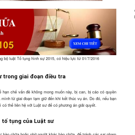
g bộ luật Tố tụng hình sự 2015, có hiệu lực từ 01/7/2016
 trong giai đoạn điều tra
Để hạn chế vấn đề không mong muốn này, bị can, bị cáo có quyền
 mình từ giai đoạn tạm giữ đến khi kết thúc vụ án. Do đó, nếu bạn
 có thể liên hệ với Luật sư để có phương án giải quyết.
a tố tụng của Luật sư
 tự bào chữa hoặc nhờ người khác bào chữa, để tránh các sai phạm