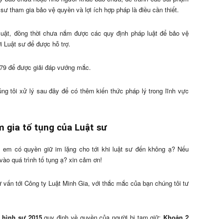
 sư tham gia bảo vệ quyền và lợi ích hợp pháp là điều cần thiết.
luật, đồng thời chưa nắm được các quy định pháp luật để bảo vệ
i Luật sư để được hỗ trợ.
979 để được giải đáp vướng mắc.
ng tôi xử lý sau đây để có thêm kiến thức pháp lý trong lĩnh vực
m gia tố tụng của Luật sư
hì em có quyền giữ im lặng cho tới khi luật sư đến không ạ? Nếu
ào quá trình tố tụng ạ? xin cảm ơn!
ư vấn tới Công ty Luật Minh Gia, với thắc mắc của bạn chúng tôi tư
g hình sự 2015
quy định về quyền của người bị tạm giữ;
Khoản 2