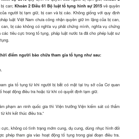
 bị can;
Khoản 2 Điều 61 Bộ luật tố tụng hình sự 2015
về quyền
của người bị tạm giữ, bị can và bị cáo. Không giống với quy định
 pháp luật Việt Nam chưa công nhận quyền giữ im lặng của bị can,
bị can, bị cáo không có nghĩa vụ phải chứng mình, nghĩa vụ chứng
 các tiêu cực trong tố tụng, pháp luật nước ta đã cho phép luật sư
 tụng.
 thời điểm người bào chữa tham gia tố tụng như sau:
n.
am gia tố tụng từ khi người bị bắt có mặt tại trụ sở của Cơ quan
ố hoạt động điều tra hoặc từ khi có quyết định tạm giữ.
 xâm phạm an ninh quốc gia thì Viện trưởng Viện kiểm sát có thẩm
ừ khi kết thúc điều tra.”
êu cực, không có tình trạng mớm cung, dụ cung, dùng nhục hình đối
ợc phép tham gia vào hoạt động tố tụng trong giai đoạn điều tra.