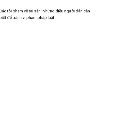
Các tội phạm về tài sản: Những điều người dân cần
biết để tránh vi phạm pháp luật