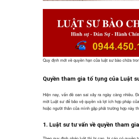
Quy định mới về quyền hạn của luật sư bào chữa tron
Quyền tham gia tố tụng của Luật sư
Hiện nay, vấn đề oan sai xảy ra ngày càng nhiều. 
mời Luật sư để bảo vệ quyền và lợi ích hợp pháp của
hoặc người thân của mình gặp phải trường hợp này thì
1. Luật sư tư vấn về quyền tham gi
Theo quy định pháp luật thì bị can, bị cáo có quyền