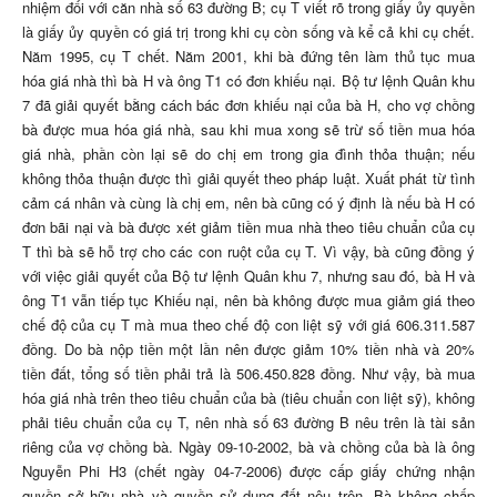
nhiệm đối với căn nhà số 63 đường B; cụ T viết rõ trong giấy ủy quyền
là giấy ủy quyền có giá trị trong khi cụ còn sống và kể cả khi cụ chết.
Năm 1995, cụ T chết. Năm 2001, khi bà đứng tên làm thủ tục mua
hóa giá nhà thì bà H và ông T1 có đơn khiếu nại. Bộ tư lệnh Quân khu
7 đã giải quyết bằng cách bác đơn khiếu nại của bà H, cho vợ chồng
bà được mua hóa giá nhà, sau khi mua xong sẽ trừ số tiền mua hóa
giá nhà, phần còn lại sẽ do chị em trong gia đình thỏa thuận; nếu
không thỏa thuận được thì giải quyết theo pháp luật. Xuất phát từ tình
cảm cá nhân và cùng là chị em, nên bà cũng có ý định là nếu bà H có
đơn bãi nại và bà được xét giảm tiền mua nhà theo tiêu chuẩn của cụ
T thì bà sẽ hỗ trợ cho các con ruột của cụ T. Vì vậy, bà cũng đồng ý
với việc giải quyết của Bộ tư lệnh Quân khu 7, nhưng sau đó, bà H và
ông T1 vẫn tiếp tục Khiếu nại, nên bà không được mua giảm giá theo
chế độ của cụ T mà mua theo chế độ con liệt sỹ với giá 606.311.587
đồng. Do bà nộp tiền một lần nên được giảm 10% tiền nhà và 20%
tiền đất, tổng số tiền phải trả là 506.450.828 đồng. Như vậy, bà mua
hóa giá nhà trên theo tiêu chuẩn của bà (tiêu chuẩn con liệt sỹ), không
phải tiêu chuẩn của cụ T, nên nhà số 63 đường B nêu trên là tài sản
riêng của vợ chồng bà. Ngày 09-10-2002, bà và chồng của bà là ông
Nguyễn Phi H3 (chết ngày 04-7-2006) được cấp giấy chứng nhận
quyền sở hữu nhà và quyền sử dụng đất nêu trên. Bà không chấp