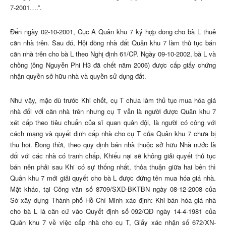
7-2001….”.
Đến ngày 02-10-2001, Cục A Quân khu 7 ký hợp đồng cho bà L thuê
căn nhà trên. Sau đó, Hội đồng nhà đất Quân khu 7 làm thủ tục bán
căn nhà trên cho bà L theo Nghị định 61/CP. Ngày 09-10-2002, bà L và
chồng (ông Nguyễn Phi H3 đã chết năm 2006) được cấp giấy chứng
nhận quyền sở hữu nhà và quyền sử dụng đất.
Như vậy, mặc dù trước Khi chết, cụ T chưa làm thủ tục mua hóa giá
nhà đối với căn nhà trên nhưng cụ T vẫn là người được Quân khu 7
xét cấp theo tiêu chuẩn của sĩ quan quân đội, là người có công với
cách mạng và quyết định cấp nhà cho cụ T của Quân khu 7 chưa bị
thu hồi. Đồng thời, theo quy định bán nhà thuộc sở hữu Nhà nước là
đối với các nhà có tranh chấp, Khiếu nại sẽ không giải quyết thủ tục
bán nên phải sau Khi có sự thống nhất, thỏa thuận giữa hai bên thì
Quân khu 7 mới giải quyết cho bà L được đứng tên mua hóa giá nhà.
Mặt khác, tại Công văn số 8709/SXD-BKTBN ngày 08-12-2008 của
Sở xây dựng Thành phố Hồ Chí Minh xác định: Khi bán hóa giá nhà
cho bà L là căn cứ vào Quyết định số 092/QĐ ngày 14-4-1981 của
Quân khu 7 về việc cấp nhà cho cụ T, Giấy xác nhận số 672/XN-