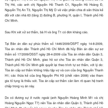
Thị H4, các anh chị Nguyễn Hồ Thanh C1, Nguyễn Hồ Hoàng Đ,
Nguyễn Thị An T3, Nguyễn Thị Mỹ D về việc phân chia di sản thừa kế
đối với căn nhà 63 (tầng 2) đường B, phường H, quận I, Thành phố Hồ
Chí Minh.
Sau Khi xét xử sơ thẩm, bà H và ông T1 có đơn kháng cáo.
Tại Bản án dân sự phúc thẩm số 1446/2009/DSPT ngày 14-8-2009,
Tòa án nhân dân Thành phố Hồ Chí Minh đã hủy Bản án dân sự sơ
thẩm số 17/2009/DSST ngày 28-4-2009 của Tòa án nhân dân Quận 3,
Thành phố Hồ Chí Minh, giao hồ sơ cho Tòa án nhân dân Quận 3,
Thành phố Hồ Chí Minh giải quyết lại theo trình tự sơ thẩm, với lý do:
Tòa án cấp sơ thẩm không triệu tập vợ và con của ông Nguyễn Thanh
H1; các thừa kế của ông Nguyễn Phi H3 (chết năm 2006) vào tham
gia tố tụng là thiếu sót. Tòa án cấp sơ thẩm cần làm rõ quan hệ tranh
chấp trong vụ án này.
Do có đương sự ở nước ngoài (anh Nguyễn Hoàng Minh M1 và chị
Hoàng Nguyễn Ngọc T7) nên Tòa án nhân dân Quận 3, Thành phố Hồ