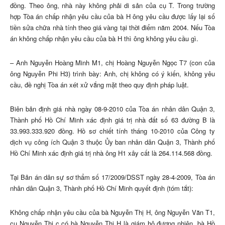
đồng. Theo ông, nhà này không phải di sản của cụ T. Trong trường
hợp Tòa án chấp nhận yêu cầu của bà H ông yêu cầu được lấy lại số
tiền sửa chữa nhà tính theo giá vàng tại thời điểm năm 2004. Nếu Tòa
án không chấp nhận yêu cầu của bà H thì ông không yêu cầu gì.
– Anh Nguyễn Hoàng Minh M1, chị Hoàng Nguyễn Ngọc T7 (con của
ông Nguyễn Phi H3) trình bày: Anh, chị không có ý kiến, không yêu
cầu, đề nghị Tòa án xét xử vắng mặt theo quy định pháp luật.
Biên bản định giá nhà ngày 08-9-2010 của Tòa án nhân dân Quận 3,
Thành phố Hồ Chí Minh xác định giá trị nhà đất số 63 đường B là
33.993.333.920 đồng. Hồ sơ chiết tính tháng 10-2010 của Công ty
dịch vụ công ích Quận 3 thuộc Ủy ban nhân dân Quận 3, Thành phố
Hồ Chí Minh xác định giá trị nhà ông H1 xây cất là 264.114.568 đồng.
Tại Bản án dân sự sơ thẩm số 17/2009/DSST ngày 28-4-2009, Tòa án
nhân dân Quận 3, Thành phố Hồ Chí Minh quyết định (tóm tắt):
Không chấp nhận yêu cầu của bà Nguyễn Thị H, ông Nguyễn Văn T1,
cụ Nguyễn Thị c có bà Nguyễn Thị H là giám hộ đương nhiên, bà Hồ