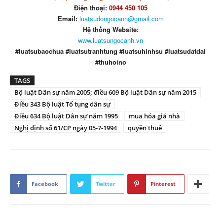
Điện thoại:
0944 450 105
Email:
luatsudongocanh@gmail.com
Hệ thống Website:
www.luatsungocanh.vn
#luatsubaochua #luatsutranhtung #luatsuhinhsu #luatsudatdai
#thuhoino
TAGS
Bộ luật Dân sự năm 2005; điều 609 Bộ luật Dân sự năm 2015
Điều 343 Bộ luật Tố tụng dân sự
Điều 634 Bộ luật Dân sự năm 1995
mua hóa giá nhà
Nghị định số 61/CP ngày 05-7-1994
quyền thuê
Facebook
Twitter
Pinterest