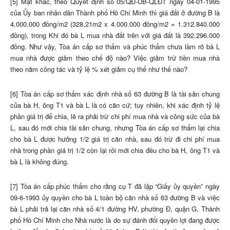
[5] Mặt khác, theo Quyết định số 05/QĐ-UB-QLĐT ngày 04-01-1995
của Ủy ban nhân dân Thành phố Hồ Chí Minh thì giá đất ở đường B là
4.000.000 đồng/m2 (328,21m2 x 4.000.000 đồng/m2 = 1.312.840.000
đồng), trong Khi đó bà L mua nhà đất trên với giá đất là 392.296.000
đồng. Như vậy, Tòa án cấp sơ thẩm và phúc thẩm chưa làm rõ bà L
mua nhà được giảm theo chế độ nào? Việc giảm trừ tiền mua nhà
theo năm công tác và tỷ lệ % xét giảm cụ thể như thế nào?
[6] Tòa án cấp sơ thẩm xác định nhà số 63 đường B là tài sản chung
của bà H, ông T1 và bà L là có căn cứ; tuy nhiên, khi xác định tỷ lệ
phần giá trị để chia, lẽ ra phải trừ chi phí mua nhà và công sức của bà
L, sau đó mới chia tài sản chung, nhưng Tòa án cấp sơ thẩm lại chia
cho bà L được hưởng 1/2 giá trị căn nhà, sau đó trừ đi chi phí mua
nhà trong phần giá trị 1/2 còn lại rồi mới chia đều cho bà H, ông T1 và
bà L là không đúng.
[7] Tòa án cấp phúc thẩm cho rằng cụ T đã lập “Giấy ủy quyền” ngày
09-6-1993 ủy quyền cho bà L toàn bộ căn nhà số 63 đường B và việc
bà L phải trả lại căn nhà số 4/1 đường HV, phường Đ, quận G, Thành
phố Hồ Chí Minh cho Nhà nước là do sự đánh đổi quyền lợi đang được