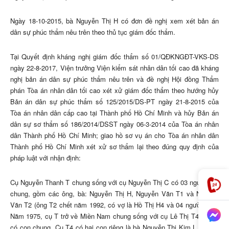
Ngày 18-10-2015, bà Nguyễn Thị H có đơn đề nghị xem xét bản án
dân sự phúc thẩm nêu trên theo thủ tục giám đốc thẩm.
Tại Quyết định kháng nghị giám đốc thẩm số 01/QĐKNGĐT-VKS-DS
ngày 22-8-2017, Viện trưởng Viện kiểm sát nhân dân tối cao đã kháng
nghị bản án dân sự phúc thẩm nêu trên và đề nghị Hội đồng Thẩm
phán Tòa án nhân dân tối cao xét xử giám đốc thẩm theo hướng hủy
Bản án dân sự phúc thẩm số 125/2015/DS-PT ngày 21-8-2015 của
Tòa án nhân dân cấp cao tại Thành phố Hồ Chí Minh và hủy Bản án
dân sự sơ thẩm số 186/2014/DSST ngày 06-3-2014 của Tòa án nhân
dân Thành phố Hồ Chí Minh; giao hồ sơ vụ án cho Tòa án nhân dân
Thành phố Hồ Chí Minh xét xử sơ thẩm lại theo đúng quy định của
pháp luật với nhận định:
Cụ Nguyễn Thanh T chung sống với cụ Nguyễn Thị C có 03 người con
chung, gồm các ông, bà: Nguyễn Thị H, Nguyễn Văn T1 và Nguyễn
Văn T2 (ông T2 chết năm 1992, có vợ là Hồ Thị H4 và 04 người con).
Năm 1975, cụ T trở về Miền Nam chung sống với cụ Lê Thị T4 không
có con chung. Cụ T4 có hai con riêng là bà Nguyễn Thị Kim L và ông