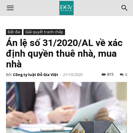
Đất đai
Giải quyết tranh chấp
Án lệ số 31/2020/AL về xác
định quyền thuê nhà, mua
nhà
815
Bởi
Công ty luật Đỗ Gia Việt
-
21/10/2020
0