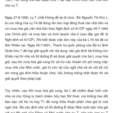
cho cụ T.
Ngày 27-8-1995, cụ T chết không để lại di chúc. Bà Nguyễn Thị Kim L
là con riêng của cụ T4 đã đứng tên làm hợp đồng thuê căn nhà trên và
xin mua hóa giá căn nhà trên theo Nghị định số 61/CP ngày 05-7-1994
của Chính phủ về mua bán và kinh doanh nhà ở (sau đây gọi tắt là
Nghị định số 61/CP). Khi biết được việc làm này của bà L thì bà đã có
đơn Khiếu nại. Ngày 05-7-2001, Thanh tra quốc phòng của Bộ tư lệnh
Quân khu 7 đã họp giải quyết với nội dung: nếu gia đình bà không còn
Khiếu nại thì nhà số 63 đường B sẽ được giải quyết cho bà L mua hóa
giá; sau khi mua hóa giá xong thì sẽ trừ các khoản chi phí trong việc
mua nhà của Nhà nước, giá trị còn lại của ngôi nhà sẽ do nội bộ chị
em trong gia đình thỏa thuận chia; nếu không thống nhất được thì sẽ
giải quyết theo pháp luật.
Tuy nhiên, sau Khi mua hóa giá xong, bà L đã chiếm đoạt luôn căn
nhà và cho Công ty trách nhiệm hữu hạn NV thuê, mà không trao đổi
bàn bạc với bà và ông T1 để cùng thỏa thuận phân chia giá trị của
ngôi nhà. Bà xác định nhà số 63 đường B được Nhà nước bán hóa giá
với sự đãi ngộ của Đảng và Nhà nước cho cụ T, nên các con cụ T