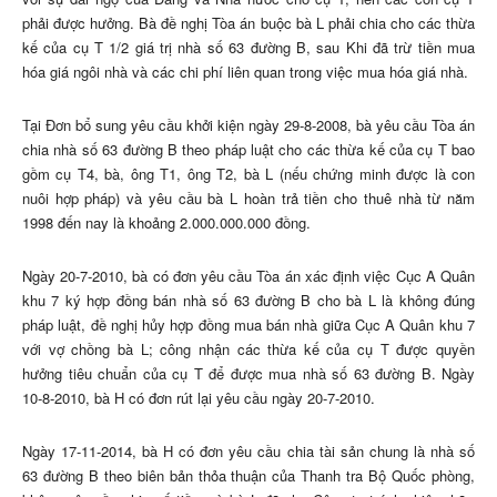
phải được hưởng. Bà đề nghị Tòa án buộc bà L phải chia cho các thừa
kế của cụ T 1/2 giá trị nhà số 63 đường B, sau Khi đã trừ tiền mua
hóa giá ngôi nhà và các chi phí liên quan trong việc mua hóa giá nhà.
Tại Đơn bổ sung yêu cầu khởi kiện ngày 29-8-2008, bà yêu cầu Tòa án
chia nhà số 63 đường B theo pháp luật cho các thừa kế của cụ T bao
gồm cụ T4, bà, ông T1, ông T2, bà L (nếu chứng minh được là con
nuôi hợp pháp) và yêu cầu bà L hoàn trả tiền cho thuê nhà từ năm
1998 đến nay là khoảng 2.000.000.000 đồng.
Ngày 20-7-2010, bà có đơn yêu cầu Tòa án xác định việc Cục A Quân
khu 7 ký hợp đồng bán nhà số 63 đường B cho bà L là không đúng
pháp luật, đề nghị hủy hợp đồng mua bán nhà giữa Cục A Quân khu 7
với vợ chồng bà L; công nhận các thừa kế của cụ T được quyền
hưởng tiêu chuẩn của cụ T để được mua nhà số 63 đường B. Ngày
10-8-2010, bà H có đơn rút lại yêu cầu ngày 20-7-2010.
Ngày 17-11-2014, bà H có đơn yêu cầu chia tài sản chung là nhà số
63 đường B theo biên bản thỏa thuận của Thanh tra Bộ Quốc phòng,