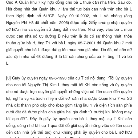
Cục A Quân khu 7 ký hợp đồng cho bà L thuê căn nhà trên. Sau đó,
Hội đồng nhà đất Quân khu 7 làm thủ tục bán căn nhà trên cho bà L
theo Nghị định số 61/CP. Ngày 09-10-2002, bà L và chồng (ông
Nguyễn Phi H3 đã chết năm 2006) được cấp Giấy chứng nhận quyền
sở hữu nhà và quyền sử dụng đất nêu trên. Như vậy, việc bà L mua
được căn nhà số 63 đường B nêu trên là do có sự thống nhất, thỏa
thuận giữa bà H, ông T1 với bà L ngày 05-7-2001 thì Quân khu 7 mới
giải quyết cho bà L được đứng tên mua hóa giá nhà. Do đó, có căn cứ
xác định nhà số 63 đường B là tài sản chung của bà H, ông T1 và bà
L.
[3] Giấy ủy quyền ngày 09-6-1993 của cụ T có nội dung: “Tôi ủy quyền
cho con tôi Nguyễn Thị Kim L thay mặt tôi Khi còn sống và ủy quyền
cho nó được trọn quyền giải quyết những việc có liên quan đến quyền
lợi, nghĩa vụ và trách nhiệm đối với căn nhà được Quân khu 7 và Sở
nhà đất thành phố cấp cho (bao gồm tầng lầu 1 và diện tích sàn phía
dưới đất đã được phân chia giữa hai gia đình từ trước) khi không may
tôi qua đời”. Đây là giấy ủy quyền cho bà L thay mặt cụ T Khi còn
sống, cũng như khi cụ T qua đời để giải quyết những việc có liên quan
đến căn nhà (về thủ tục) chứ không phải ủy quyền cho bà L sở hữu