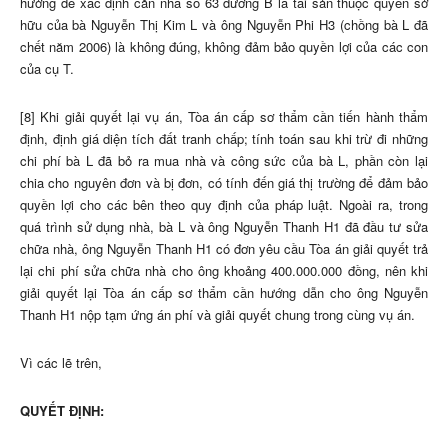
hưởng để xác định căn nhà số 63 đường B là tài sản thuộc quyền sở
hữu của bà Nguyễn Thị Kim L và ông Nguyễn Phi H3 (chồng bà L đã
chết năm 2006) là không đúng, không đảm bảo quyền lợi của các con
của cụ T.
[8] Khi giải quyết lại vụ án, Tòa án cấp sơ thẩm cần tiến hành thẩm
định, định giá diện tích đất tranh chấp; tính toán sau khi trừ đi những
chi phí bà L đã bỏ ra mua nhà và công sức của bà L, phần còn lại
chia cho nguyên đơn và bị đơn, có tính đến giá thị trường để đảm bảo
quyền lợi cho các bên theo quy định của pháp luật. Ngoài ra, trong
quá trình sử dụng nhà, bà L và ông Nguyễn Thanh H1 đã đầu tư sửa
chữa nhà, ông Nguyễn Thanh H1 có đơn yêu cầu Tòa án giải quyết trả
lại chi phí sửa chữa nhà cho ông khoảng 400.000.000 đồng, nên khi
giải quyết lại Tòa án cấp sơ thẩm cần hướng dẫn cho ông Nguyễn
Thanh H1 nộp tạm ứng án phí và giải quyết chung trong cùng vụ án.
Vì các lẽ trên,
QUYẾT ĐỊNH: