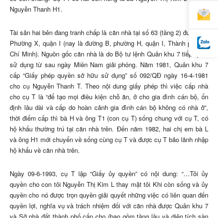
Nguyễn Thanh H1.
Tài sản hai bên đang tranh chấp là căn nhà tại số 63 (tầng 2) đường V,
Phường X, quận I (nay là đường B, phường H, quận I, Thành phố Hồ
Chí Minh). Nguồn gốc căn nhà là do Bộ tư lệnh Quân khu 7 tiếp quản
sử dụng từ sau ngày Miền Nam giải phóng. Năm 1981, Quân khu 7
cấp “Giấy phép quyền sở hữu sử dụng” số 092/QĐ ngày 16-4-1981
cho cụ Nguyễn Thanh T. Theo nội dung giấy phép thì việc cấp nhà
cho cụ T là “để tạo mọi điều kiện chỗ ăn, ở cho gia đình cán bộ, ổn
định lâu dài và cấp do hoàn cảnh gia đình cán bộ không có nhà ở”,
thời điểm cấp thì bà H và ông T1 (con cụ T) sống chung với cụ T, có
hộ khẩu thường trú tại căn nhà trên. Đến năm 1982, hai chị em bà L
và ông H1 mới chuyển về sống cùng cụ T và được cụ T bảo lãnh nhập
hộ khẩu về căn nhà trên.
Ngày 09-6-1993, cụ T lập “Giấy ủy quyền” có nội dung: “…Tôi ủy
quyền cho con tôi Nguyễn Thị Kim L thay mặt tôi Khi còn sống và ủy
quyền cho nó được trọn quyền giải quyết những việc có liên quan đến
quyền lợi, nghĩa vụ và trách nhiệm đối với căn nhà được Quân khu 7
và Sở nhà đất thành phố cấp cho (bao gồm tầng lầu và diện tích sàn