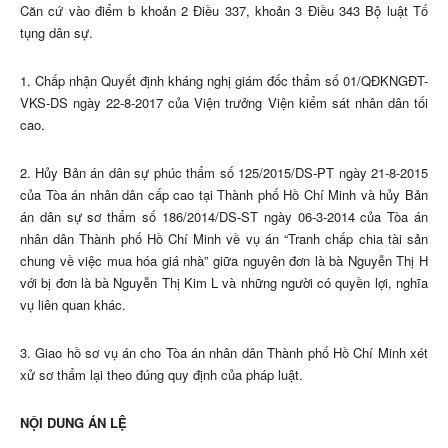
Căn cứ vào điểm b khoản 2 Điều 337, khoản 3 Điều 343 Bộ luật Tố
tụng dân sự.
1. Chấp nhận Quyết định kháng nghị giám đốc thẩm số 01/QĐKNGĐT-
VKS-DS ngày 22-8-2017 của Viện trưởng Viện kiểm sát nhân dân tối
cao.
2. Hủy Bản án dân sự phúc thẩm số 125/2015/DS-PT ngày 21-8-2015
của Tòa án nhân dân cấp cao tại Thành phố Hồ Chí Minh và hủy Bản
án dân sự sơ thẩm số 186/2014/DS-ST ngày 06-3-2014 của Tòa án
nhân dân Thành phố Hồ Chí Minh về vụ án “Tranh chấp chia tài sản
chung về việc mua hóa giá nhà” giữa nguyên đơn là bà Nguyễn Thị H
với bị đơn là bà Nguyễn Thị Kim L và những người có quyền lợi, nghĩa
vụ liên quan khác.
3. Giao hồ sơ vụ án cho Tòa án nhân dân Thành phố Hồ Chí Minh xét
xử sơ thẩm lại theo đúng quy định của pháp luật.
NỘI DUNG ÁN LỆ