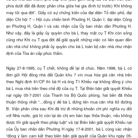
phía dưới đất đã được phân chia giữa hai gia đình từ trước) Khi không
may tôi qua đời”. Giấy có sự chứng kiến của đại diện Tổ dân phố, đại
diện Chi hội 7 – Hội cựu chiến binh Phường H, Quận I; đại diện Công
an Phường H, Quận I và xác nhận của Ủy ban nhân dân Phường H.
Như vậy, đây là giấy ủy quyền cho bà L thay mặt cụ T Khi còn sống
cũng như Khi cụ T qua đời để giải quyết những việc có liên quan đến
căn nhà chứ không phải ủy quyền cho bà L toàn bộ căn nhà như nhận
định của Tòa án cấp phúc thẩm.
Ngày 27-8-1995, cụ T chết, không để lại di chúc. Năm 1998, bà L có
đơn gửi Hội đồng nhà đất Quân khu 7 xin mua hóa giá căn nhà trên
theo Nghị định 61/CP thì bà H và ông T1 Khiếu nại không đồng ý cho
bà L mua nhà trên theo chế độ của cụ T. Tại Biên bản giải quyết Khiếu
nại ngày 05-7-2001 của Thanh tra Bộ Quốc phòng, hai bên đã thỏa
thuận thống nhất “…đồng ý để bà L đứng tên mua căn nhà 63 đường
B. Việc phân chia sau Khi đã trừ đi những khoản chi phí nghĩa vụ đối
với Nhà nước, giá trị còn lại do chị em bàn bạc thỏa thuận, nếu không
được thì giải quyết theo pháp luật” và tại Biên bản giải quyết Khiếu nại
của Ủy ban nhân dân Phường H ngày 17-8-2001, bà L cũng xác nhận
“đồng ý làm cam kết theo biên bản giải quyết của Quân khu ngày 05-