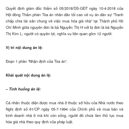
Quyết định giám đốc thẩm số 05/2018/DS-GĐT ngày 10-4-2018 của
Hội đồng Thẩm phán Tòa án nhân dân tối cao về vụ án dân sự “Tranh
chấp chia tài sản chung về việc mua hóa giá nhà” tại Thành phố Hồ
Chí Minh giữa nguyên đơn là bà Nguyễn Thị H với bị đơn là bà Nguyễn
Thị Kim L; người có quyền lợi, nghĩa vụ liên quan gồm 12 người.
Vị trí nội dung án lệ:
Đoạn 1 phần “Nhận định của Tòa án”.
Khái quát nội dung án lệ:
– Tình huống án lệ:
Cá nhân thuộc diện được mua nhà ở thuộc sở hữu của Nhà nước theo
Nghị định số 61/CP ngày 05-7-1994 của Chính phủ về mua bán và
kinh doanh nhà ở mà khi còn sống, người đó chưa làm thủ tục mua
hóa giá nhà theo quy định của pháp luật.