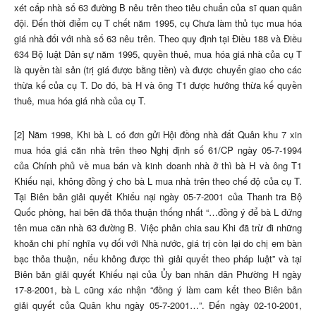
xét cấp nhà số 63 đường B nêu trên theo tiêu chuẩn của sĩ quan quân
đội. Đến thời điểm cụ T chết năm 1995, cụ Chưa làm thủ tục mua hóa
giá nhà đối với nhà số 63 nêu trên. Theo quy định tại Điều 188 và Điều
634 Bộ luật Dân sự năm 1995, quyền thuê, mua hóa giá nhà của cụ T
là quyền tài sản (trị giá được bằng tiền) và được chuyển giao cho các
thừa kế của cụ T. Do đó, bà H và ông T1 được hưởng thừa kế quyền
thuê, mua hóa giá nhà của cụ T.
[2] Năm 1998, Khi bà L có đơn gửi Hội đồng nhà đất Quân khu 7 xin
mua hóa giá căn nhà trên theo Nghị định số 61/CP ngày 05-7-1994
của Chính phủ về mua bán và kinh doanh nhà ở thì bà H và ông T1
Khiếu nại, không đồng ý cho bà L mua nhà trên theo chế độ của cụ T.
Tại Biên bản giải quyết Khiếu nại ngày 05-7-2001 của Thanh tra Bộ
Quốc phòng, hai bên đã thỏa thuận thống nhất “…đồng ý để bà L đứng
tên mua căn nhà 63 đường B. Việc phân chia sau Khi đã trừ đi những
khoản chi phí nghĩa vụ đối với Nhà nước, giá trị còn lại do chị em bàn
bạc thỏa thuận, nếu không được thì giải quyết theo pháp luật” và tại
Biên bản giải quyết Khiếu nại của Ủy ban nhân dân Phường H ngày
17-8-2001, bà L cũng xác nhận “đồng ý làm cam kết theo Biên bản
giải quyết của Quân khu ngày 05-7-2001…”. Đến ngày 02-10-2001,