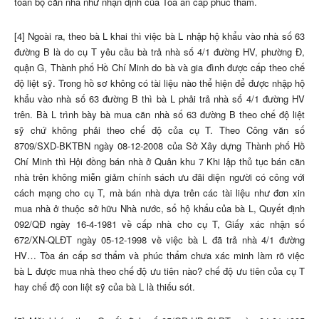
toàn bộ căn nhà như nhận định của Tòa án cấp phúc thẩm.
[4] Ngoài ra, theo bà L khai thì việc bà L nhập hộ khẩu vào nhà số 63
đường B là do cụ T yêu cầu bà trả nhà số 4/1 đường HV, phường Đ,
quận G, Thành phố Hồ Chí Minh do bà và gia đình được cấp theo chế
độ liệt sỹ. Trong hồ sơ không có tài liệu nào thể hiện để được nhập hộ
khẩu vào nhà số 63 đường B thì bà L phải trả nhà số 4/1 đường HV
trên. Bà L trình bày bà mua căn nhà số 63 đường B theo chế độ liệt
sỹ chứ không phải theo chế độ của cụ T. Theo Công văn số
8709/SXD-BKTBN ngày 08-12-2008 của Sở Xây dựng Thành phố Hồ
Chí Minh thì Hội đồng bán nhà ở Quân khu 7 Khi lập thủ tục bán căn
nhà trên không miễn giảm chính sách ưu đãi diện người có công với
cách mạng cho cụ T, mà bán nhà dựa trên các tài liệu như đơn xin
mua nhà ở thuộc sở hữu Nhà nước, sổ hộ khẩu của bà L, Quyết định
092/QĐ ngày 16-4-1981 về cấp nhà cho cụ T, Giấy xác nhận số
672/XN-QLĐT ngày 05-12-1998 về việc bà L đã trả nhà 4/1 đường
HV… Tòa án cấp sơ thẩm và phúc thẩm chưa xác minh làm rõ việc
bà L được mua nhà theo chế độ ưu tiên nào? chế độ ưu tiên của cụ T
hay chế độ con liệt sỹ của bà L là thiếu sót.