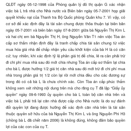
QLĐT ngày 05-12-1998 của Phòng quản lý đô thị quận G xác nhận
việc bà L trả nhà cho Nhà nước và Biên bản ngày 05-7-2001 họp giải
quyết khiếu nại của Thanh tra Bộ Quốc phòng Quân khu 7. Vì vậy, có
cơ sở để xác định đây là tài sản chung được thỏa thuận tại biên bản
ngày 05-7-2001 và biên bản ngày 07-8-2001 giữa bà Nguyễn Thị Kim L
và hai chị em bà Nguyễn Thị H, ông Nguyễn Văn T1 nên việc Tòa án
cấp sơ thẩm nhận định đây là tranh chấp chia tài sản chung từ việc
mua hóa giá nhà để chấp nhận yêu cầu khởi kiện của bà H là có căn
cứ; tuy nhiên, khi xác định tỷ lệ phần giá trị để chia, lẽ ra cần phải trừ
đi chi phí mua nhà sau đó mới chia nhưng Tòa án cấp sơ thẩm lại chia
cho bà L được hưởng 1/2 giá trị căn nhà sau đó mới trừ đi chi phí mua
nhà trong phần giá trị 1/2 còn lại rồi mới chia đều cho các đương sự
trong đó có cả bà L là chưa chính xác. Còn Tòa án cấp phúc thẩm
không xem xét những nội dung trên mà cho rằng cụ T đã lập “Giấy ủy
quyền” ngày 09-6-1993 ủy quyền cho bà L toàn bộ căn nhà trên và
việc bà L phải trả lại căn nhà được cấp cho Nhà nước là do sự đánh
đổi quyền lợi đang được hưởng để xác định căn nhà trên là tài sản
thuộc quyền sở hữu của bà Nguyễn Thị Kim L và ông Nguyễn Phi H3
(chồng bà L đã chết năm 2006) là không đúng, không đảm bảo quyền
lợi của các con của cụ T.