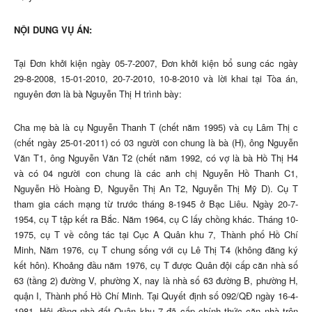
NỘI DUNG VỤ ÁN:
Tại Đơn khởi kiện ngày 05-7-2007, Đơn khởi kiện bổ sung các ngày
29-8-2008, 15-01-2010, 20-7-2010, 10-8-2010 và lời khai tại Tòa án,
nguyên đơn là bà Nguyễn Thị H trình bày:
Cha mẹ bà là cụ Nguyễn Thanh T (chết năm 1995) và cụ Lâm Thị c
(chết ngày 25-01-2011) có 03 người con chung là bà (H), ông Nguyễn
Văn T1, ông Nguyễn Văn T2 (chết năm 1992, có vợ là bà Hồ Thị H4
và có 04 người con chung là các anh chị Nguyễn Hồ Thanh C1,
Nguyễn Hồ Hoàng Đ, Nguyễn Thị An T2, Nguyễn Thị Mỹ D). Cụ T
tham gia cách mạng từ trước tháng 8-1945 ở Bạc Liêu. Ngày 20-7-
1954, cụ T tập kết ra Bắc. Năm 1964, cụ C lấy chồng khác. Tháng 10-
1975, cụ T về công tác tại Cục A Quân khu 7, Thành phố Hồ Chí
Minh, Năm 1976, cụ T chung sống với cụ Lê Thị T4 (không đăng ký
kết hôn). Khoảng đầu năm 1976, cụ T được Quân đội cấp căn nhà số
63 (tầng 2) đường V, phường X, nay là nhà số 63 đường B, phường H,
quận I, Thành phố Hồ Chí Minh. Tại Quyết định số 092/QĐ ngày 16-4-
1981, Hội đồng nhà đất Quân khu 7 đã cấp chính thức căn nhà trên