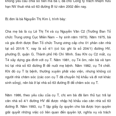
không yêu cầu chia số tiền mà bà L đã cho Công ty trách nhiệm hữu
hạn NV thuê nhà sô 63 đường B từ năm 2002 đến nay.
Bị đơn là bà Nguyễn Thị Kim L trình bày:
Cha mẹ bà là cụ Lê Thị T4 và cụ Nguyễn Văn C2 (Trưởng Ban Tổ
chức Trung ương Cục Miền Nam – hy sinh năm 1973). Năm 1975, bà
và gia đình được Ban Tổ chức Trung ương cấp cho 01 phần căn nhà
tại số 201/6 Y, nay là số 4/1 (có lúc ghi là số 204/1) đường HV,
phường Đ, quận G, Thành phố Hồ Chí Minh. Sau Khi cụ C2 mất, cụ
T4 xây dựng gia đình với cụ T. Năm 1981, cụ T4 ôm, nên bà về tạm
trú tại nhà số 63 đường B để nuôi mẹ bệnh. Năm 1982, cụ T4 chết.
Khi đó cụ T bị bệnh, thường xuyên phải vào viện, nhưng không có
người nhà chăm sóc (các con cụ T đã chuyển hộ khẩu và đi nơi khác
sinh sống), nên bà ở lại nhà số 63 đường B để chăm sóc cụ T.
Năm 1986, theo yêu cầu của cụ T, chị em bà đã làm thủ tục trả lại
căn nhà số 4/1 đường HV để được nhập hộ khẩu vào căn nhà số 63
đường B. Năm 1993, cụ T lập giấy ủy quyền cho bà được trọn quyền
giải quyết những việc có liên quan đến quyền lợi, nghĩa vụ và trách