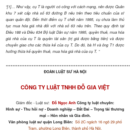
“[1]… Như vậy, cụ T là người có công với cách mạng, nên được Quân
khu 7 xét cấp nhà số 63 đường B nêu trên theo tiêu chuẩn của sĩ
quan quân đội. Đến thời điểm cụ T chết năm 1995, cụ chưa làm thủ
tục mua hóa giá nhà đối với nhà số 63 nêu trên. Theo quy định tại
Điều 188 và Điều 634 Bộ luật Dân sự năm 1995, quyền thuê, mua hóa
giá nhà của cụ T là quyền tài sản (trị giá được bằng tiền) và được
chuyển giao cho các thừa kế của cụ T. Do đó, bà H và ông T1 được
hưởng thừa kế quyền thuê, mua hóa giá nhà của cụ T. ”
=====================================================
ĐOÀN LUẬT SƯ HÀ NỘI
CÔNG TY LUẬT TNHH ĐỖ GIA VIỆT
Giám đốc - Luật sư:
Đỗ Ngọc Anh
Công ty luật chuyên:
Hình sự - Thu hồi nợ - Doanh nghiệp – Đất Đai – Trọng tài thương
mại – Hôn nhân và Gia đình.
Văn phòng luật sư quận Long Biên:
Số 2C ngách 16 ngõ 29 phố
Trạm, phường Long Biên, thành phố Hà Nội.