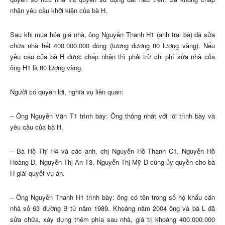
nhận yêu cầu khởi kiện của bà H.
Sau khi mua hóa giá nhà, ông Nguyễn Thanh H1 (anh trai bà) đã sửa
chữa nhà hết 400.000.000 đồng (tương đương 80 lượng vàng). Nếu
yêu cầu của bà H được chấp nhận thì phải trừ chi phí sửa nhà của
ông H1 là 80 lượng vàng.
Người có quyền lợi, nghĩa vụ liên quan:
– Ông Nguyễn Văn T1 trình bày: Ông thống nhất với lời trình bày và
yêu cầu của bà H.
– Bà Hồ Thị H4 và các anh, chị Nguyễn Hồ Thanh C1, Nguyễn Hồ
Hoàng Đ, Nguyễn Thị An T3, Nguyễn Thị Mỹ D cùng ủy quyền cho bà
H giải quyết vụ án.
– Ông Nguyễn Thanh H1 trình bày: ông có tên trong sổ hộ khẩu căn
nhà số 63 đường B từ năm 1989. Khoảng năm 2004 ông và bà L đã
sửa chữa, xây dựng thêm phía sau nhà, giá trị khoảng 400.000.000