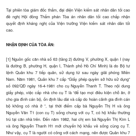
Tại phiên tòa giám đốc thẩm, đại diện Viện kiểm sát nhân dân tối cao
đề nghị Hội đồng Thẩm phán Tòa án nhân dân tối cao chấp nhận
quyết định kháng nghị của Viện trưởng Viện kiểm sát nhân dân tối
cao.
NHẬN ĐỊNH CỦA TÒA ÁN:
[1] Nguồn gốc căn nhà số 63 (tầng 2) đường V, phường X, quận I (nay
là đường B, phường H, quận I, Thành phố Hồ Chí Minh) là do Bộ tư
lệnh Quân khu 7 tiếp quản, sử dụng từ sau ngày giải phóng Miền
Nam. Năm 1981, Quân khu 7 cấp “Giấy phép quyền sở hữu sử dụng”
số 092/QĐ ngày 16-4-1981 cho cụ Nguyễn Thanh T. Theo nội dung
giấy phép, việc cấp nhà cho cụ T là “để tạo mọi điều kiện chỗ ăn, ở
cho gia đình cán bộ, ổn định lâu dài và cấp do hoàn cảnh gia đình cán
bộ không có nhà ở ”, tại thời điểm cấp bà Nguyễn Thị H và ông
Nguyễn Văn T1 (con cụ T) sống chung với cụ T, có hộ khẩu thường
trú tại căn nhà trên. Đến năm 1982, hai chị em bà Nguyễn Thị Kim L
và ông Nguyễn Thanh H1 mới chuyển hộ khẩu về sống cùng cụ T.
Như vậy, cụ T là người có công với cách mạng, nên được Quân khu 7