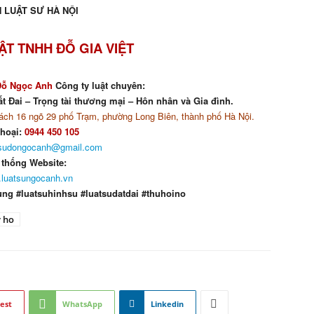
 LUẬT SƯ HÀ NỘI
ẬT TNHH ĐỖ GIA VIỆT
Đỗ Ngọc Anh
Công ty luật chuyên:
t Đai – Trọng tài thương mại – Hôn nhân và Gia đình.
ch 16 ngõ 29 phố Trạm, phường Long Biên, thành phố Hà Nội.
thoại:
0944 450 105
tsudongocanh@gmail.com
 thống Website:
luatsungocanh.vn
ung #luatsuhinhsu #luatsudatdai #thuhoino
y ho
est
WhatsApp
Linkedin