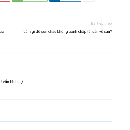
Bài tiếp theo
xác
Làm gì để con cháu không tranh chấp tài sản về sau?
ư vấn hình sự