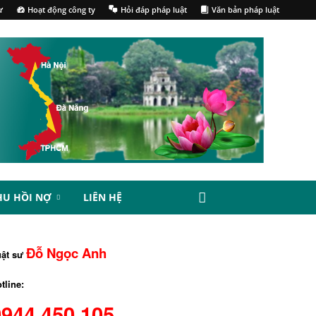
ư
Hoạt động công ty
Hỏi đáp pháp luật
Văn bản pháp luật
HU HỒI NỢ
LIÊN HỆ
Đỗ Ngọc Anh
uật sư
tline:
0944.450.105