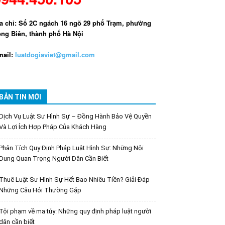
a chỉ: Số 2C ngách 16 ngõ 29 phố Trạm, phường
ng Biên, thành phố Hà Nội
ail:
luatdogiaviet@gmail.com
BẢN TIN MỚI
Dịch Vụ Luật Sư Hình Sự – Đồng Hành Bảo Vệ Quyền
Và Lợi Ích Hợp Pháp Của Khách Hàng
Phân Tích Quy Định Pháp Luật Hình Sự: Những Nội
Dung Quan Trọng Người Dân Cần Biết
Thuê Luật Sư Hình Sự Hết Bao Nhiêu Tiền? Giải Đáp
Những Câu Hỏi Thường Gặp
Tội phạm về ma túy: Những quy định pháp luật người
dân cần biết