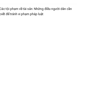
Các tội phạm về tài sản: Những điều người dân cần
biết để tránh vi phạm pháp luật