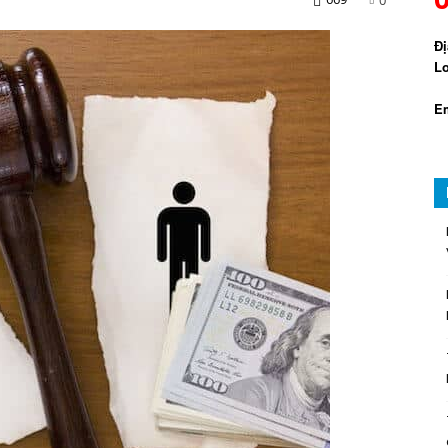
Đị
Lo
Em