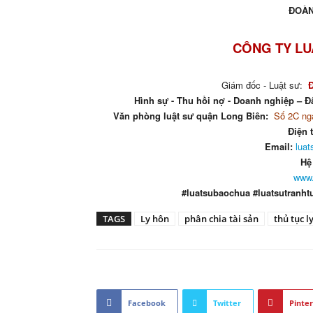
ĐOÀN
CÔNG TY LU
Giám đốc - Luật sư:
Hình sự - Thu hồi nợ - Doanh nghiệp – Đấ
Văn phòng luật sư quận Long Biên:
Số 2C ngá
Điện 
Email:
lua
Hệ
www.
#luatsubaochua #luatsutranht
TAGS
Ly hôn
phân chia tài sản
thủ tục l
Facebook
Twitter
Pinter