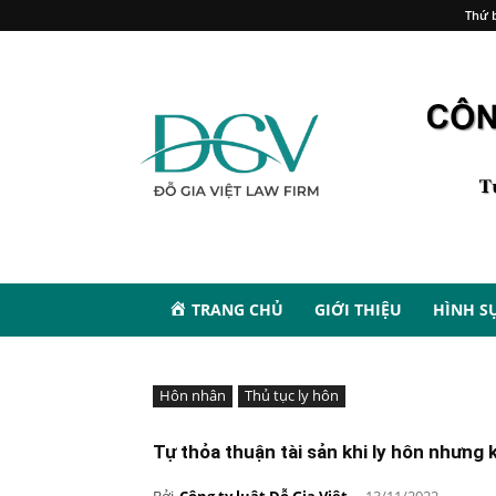
Thứ b
TRANG CHỦ
GIỚI THIỆU
HÌNH S
Hôn nhân
Thủ tục ly hôn
Tự thỏa thuận tài sản khi ly hôn nhưng
Bởi
Công ty luật Đỗ Gia Việt
-
13/11/2022