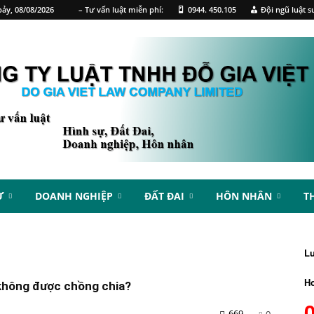
ảy, 08/08/2026
– Tư vấn luật miễn phí:
0944. 450.105
Đội ngũ luật s
Ự
DOANH NGHIỆP
ĐẤT ĐAI
HÔN NHÂN
T
L
Ho
 không được chồng chia?
669
0