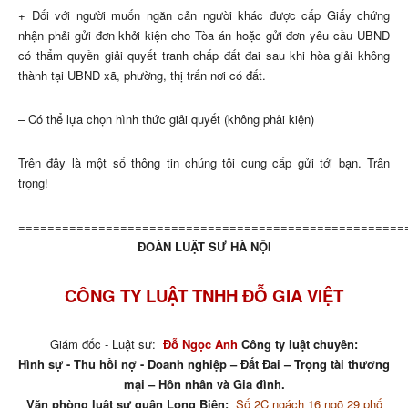
+ Đối với người muốn ngăn cản người khác được cấp Giấy chứng
nhận phải gửi đơn khởi kiện cho Tòa án hoặc gửi đơn yêu cầu UBND
có thẩm quyền giải quyết tranh chấp đất đai sau khi hòa giải không
thành tại UBND xã, phường, thị trấn nơi có đất.
– Có thể lựa chọn hình thức giải quyết (không phải kiện)
Trên đây là một số thông tin chúng tôi cung cấp gửi tới bạn. Trân
trọng!
=====================================================
ĐOÀN LUẬT SƯ HÀ NỘI
CÔNG TY LUẬT TNHH ĐỖ GIA VIỆT
Giám đốc - Luật sư:
Đỗ Ngọc Anh
Công ty luật chuyên:
Hình sự - Thu hồi nợ - Doanh nghiệp – Đất Đai – Trọng tài thương
mại – Hôn nhân và Gia đình.
Văn phòng luật sư quận Long Biên:
Số 2C ngách 16 ngõ 29 phố