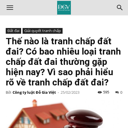
Đất đai
Giải quyết tranh chấp
Thế nào là tranh chấp đất
đai? Có bao nhiêu loại tranh
chấp đất đai thường gặp
hiện nay? Vì sao phải hiểu
rõ về tranh chấp đất đai?
595
Bởi
Công ty luật Đỗ Gia Việt
-
25/02/2023
0