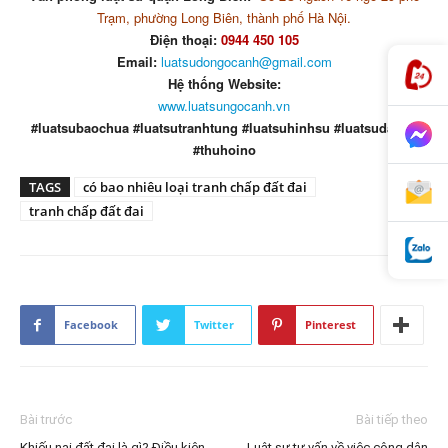
Trạm, phường Long Biên, thành phố Hà Nội.
Điện thoại:
0944 450 105
Email:
luatsudongocanh@gmail.com
Hệ thống Website:
www.luatsungocanh.vn
#luatsubaochua #luatsutranhtung #luatsuhinhsu #luatsudatdai
#thuhoino
TAGS
có bao nhiêu loại tranh chấp đất đai
tranh chấp đất đai
Facebook
Twitter
Pinterest
Bài trước
Bài tiếp theo
Khiếu nại đất đai là gì? Điều kiện
Luật sư tư vấn về việc công dân