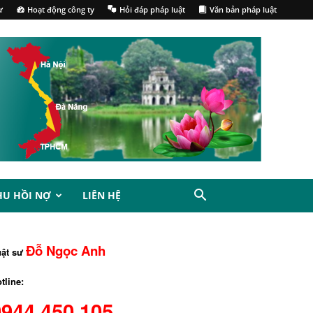
ư
Hoạt động công ty
Hỏi đáp pháp luật
Văn bản pháp luật
HU HỒI NỢ
LIÊN HỆ
Đỗ Ngọc Anh
uật sư
tline:
0944.450.105