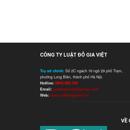
CÔNG TY LUẬT ĐỖ GIA VIỆT
Trụ sở chính:
Số 2C ngách 16 ngõ 29 phố Trạm,
phường Long Biên, thành phố Hà Nội.
Hotline:
0944.450.105
Email:
luatdogiaviet@gmail.com
Web:
www.luatdogiaviet.vn
VỀ 