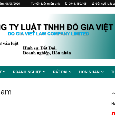
ăm, 06/08/2026
– Tư vấn luật miễn phí:
0944. 450.105
Đội ngũ luật s
Ự
DOANH NGHIỆP
ĐẤT ĐAI
HÔN NHÂN
T
 Nam
L
Ho