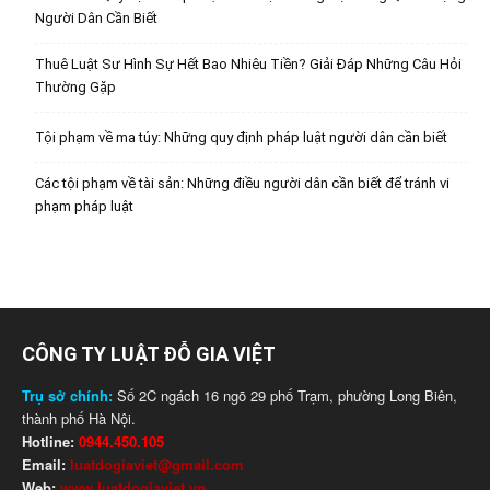
Người Dân Cần Biết
Thuê Luật Sư Hình Sự Hết Bao Nhiêu Tiền? Giải Đáp Những Câu Hỏi
Thường Gặp
Tội phạm về ma túy: Những quy định pháp luật người dân cần biết
Các tội phạm về tài sản: Những điều người dân cần biết để tránh vi
phạm pháp luật
CÔNG TY LUẬT ĐỖ GIA VIỆT
Trụ sở chính:
Số 2C ngách 16 ngõ 29 phố Trạm, phường Long Biên,
thành phố Hà Nội.
Hotline:
0944.450.105
Email:
luatdogiaviet@gmail.com
Web:
www.luatdogiaviet.vn