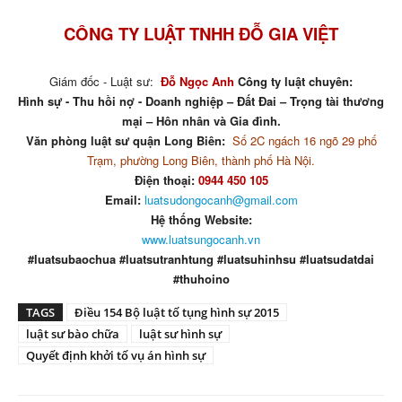
CÔNG TY LUẬT TNHH ĐỖ GIA VIỆT
Giám đốc - Luật sư:
Đỗ Ngọc Anh
Công ty luật chuyên:
Hình sự - Thu hồi nợ - Doanh nghiệp – Đất Đai – Trọng tài thương
mại – Hôn nhân và Gia đình.
Văn phòng luật sư quận Long Biên:
Số 2C ngách 16 ngõ 29 phố
Trạm, phường Long Biên, thành phố Hà Nội.
Điện thoại:
0944 450 105
Email:
luatsudongocanh@gmail.com
Hệ thống Website:
www.luatsungocanh.vn
#luatsubaochua #luatsutranhtung #luatsuhinhsu #luatsudatdai
#thuhoino
TAGS
Điều 154 Bộ luật tố tụng hình sự 2015
luật sư bào chữa
luật sư hình sự
Quyết định khởi tố vụ án hình sự