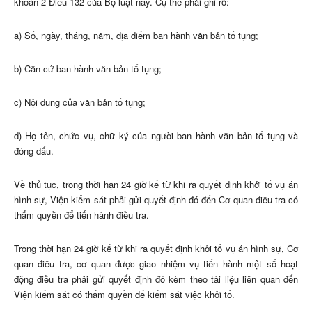
khoản 2 Điều 132 của Bộ luật này. Cụ thể phải ghi rõ:
a) Số, ngày, tháng, năm, địa điểm ban hành văn bản tố tụng;
b) Căn cứ ban hành văn bản tố tụng;
c) Nội dung của văn bản tố tụng;
d) Họ tên, chức vụ, chữ ký của người ban hành văn bản tố tụng và
đóng dấu.
Về thủ tục, trong thời hạn 24 giờ kể từ khi ra quyết định khởi tố vụ án
hình sự, Viện kiểm sát phải gửi quyết định đó đến Cơ quan điều tra có
thẩm quyền để tiến hành điều tra.
Trong thời hạn 24 giờ kể từ khi ra quyết định khởi tố vụ án hình sự, Cơ
quan điều tra, cơ quan được giao nhiệm vụ tiến hành một số hoạt
động điều tra phải gửi quyết định đó kèm theo tài liệu liên quan đến
Viện kiểm sát có thẩm quyền để kiểm sát việc khởi tố.