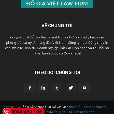
VỀ CHÚNG TÔI
Công ty Luật Đỗ Gia Việt là một trong những công ty luật - văn
phòng luật sư uy tín hàng đầu Việt Nam. Công ty hoạt động chuyên
các lĩnh vực Hình sự, Doanh nghiệp, Đất Đai, Hôn nhân và Thu hồi nợ
. Hân hạnh phục vụ Quý khách!
THEO DÕI CHÚNG TÔI
© ®2021. Bản quyền thuộc Luật Đỗ Gia Việt.
thám tử
|
dịch vụ thám tử
|
0944 450 105
công ty thám tử
|
thám tử uy tín
|
điều tra ngoại tình