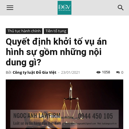
Thủ tục hành chính
Tiền tố tụng
Quyết định khởi tố vụ án
hình sự gồm những nội
dung gì?
1058
Bởi
Công ty luật Đỗ Gia Việt
-
23/01/2021
0