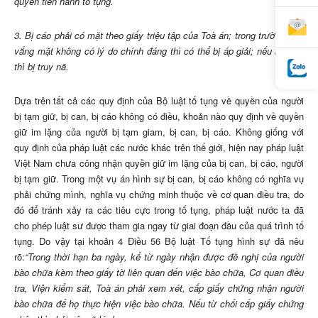
quyền tiến hành tố tụng.
3. Bị cáo phải có mặt theo giấy triệu tập của Toà án; trong trường hợp
vắng mặt không có lý do chính đáng thì có thể bị áp giải; nếu bỏ trốn
thì bị truy nã.
Dựa trên tất cả các quy định của Bộ luật tố tụng về quyền của người
bị tạm giữ, bị can, bị cáo không có điều, khoản nào quy định về quyền
giữ im lặng của người bị tạm giam, bị can, bị cáo. Không giống với
quy định của pháp luật các nước khác trên thế giới, hiện nay pháp luật
Việt Nam chưa công nhận quyền giữ im lặng của bị can, bị cáo, người
bị tạm giữ. Trong một vụ án hình sự bị can, bị cáo không có nghĩa vụ
phải chứng mình, nghĩa vụ chứng minh thuộc về cơ quan điều tra, do
đó để tránh xảy ra các tiêu cực trong tố tụng, pháp luật nước ta đã
cho phép luật sư được tham gia ngay từ giai đoạn đầu của quá trình tố
tụng. Do vậy tại khoản 4 Điều 56 Bộ luật Tố tụng hình sự đã nêu
rõ:
“Trong thời hạn ba ngày, kể từ ngày nhận được đề nghị của người
bào chữa kèm theo giấy tờ liên quan đến việc bào chữa, Cơ quan điều
tra, Viện kiểm sát, Toà án phải xem xét, cấp giấy chứng nhận người
bào chữa để họ thực hiện việc bào chữa. Nếu từ chối cấp giấy chứng