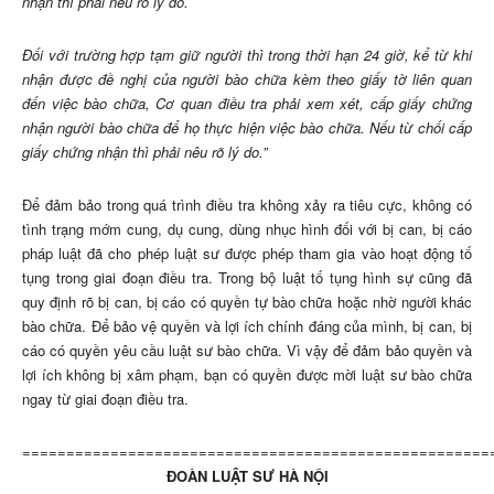
nhận thì phải nêu rõ lý do.
Đối với trường hợp tạm giữ người thì trong thời hạn 24 giờ, kể từ khi
nhận được đề nghị của người bào chữa kèm theo giấy tờ liên quan
đến việc bào chữa, Cơ quan điều tra phải xem xét, cấp giấy chứng
nhận người bào chữa để họ thực hiện việc bào chữa. Nếu từ chối cấp
giấy chứng nhận thì phải nêu rõ lý do.”
Để đảm bảo trong quá trình điều tra không xảy ra tiêu cực, không có
tình trạng mớm cung, dụ cung, dùng nhục hình đối với bị can, bị cáo
pháp luật đã cho phép luật sư được phép tham gia vào hoạt động tố
tụng trong giai đoạn điều tra. Trong bộ luật tố tụng hình sự cũng đã
quy định rõ bị can, bị cáo có quyền tự bào chữa hoặc nhờ người khác
bào chữa. Để bảo vệ quyền và lợi ích chính đáng của mình, bị can, bị
cáo có quyền yêu cầu luật sư bào chữa. Vì vậy để đảm bảo quyền và
lợi ích không bị xâm phạm, bạn có quyền được mời luật sư bào chữa
ngay từ giai đoạn điều tra.
=====================================================
ĐOÀN LUẬT SƯ HÀ NỘI