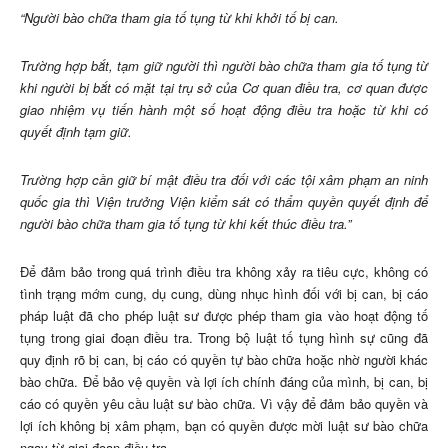
“Người bào chữa tham gia tố tụng từ khi khởi tố bị can.
Trường hợp bắt, tạm giữ người thì người bào chữa tham gia tố tụng từ
khi người bị bắt có mặt tại trụ sở của Cơ quan điều tra, cơ quan được
giao nhiệm vụ tiến hành một số hoạt động điều tra hoặc từ khi có
quyết định tạm giữ.
Trường hợp cần giữ bí mật điều tra đối với các tội xâm phạm an ninh
quốc gia thì Viện trưởng Viện kiểm sát có thẩm quyền quyết định để
người bào chữa tham gia tố tụng từ khi kết thúc điều tra.”
Để đảm bảo trong quá trình điều tra không xảy ra tiêu cực, không có
tình trạng mớm cung, dụ cung, dùng nhục hình đối với bị can, bị cáo
pháp luật đã cho phép luật sư được phép tham gia vào hoạt động tố
tụng trong giai đoạn điều tra. Trong bộ luật tố tụng hình sự cũng đã
quy định rõ bị can, bị cáo có quyền tự bào chữa hoặc nhờ người khác
bào chữa. Để bảo vệ quyền và lợi ích chính đáng của mình, bị can, bị
cáo có quyền yêu cầu luật sư bào chữa. Vì vậy để đảm bảo quyền và
lợi ích không bị xâm phạm, bạn có quyền được mời luật sư bào chữa
ngay từ giai đoạn điều tra.