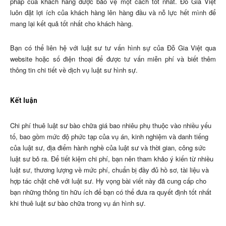
pháp của khách hàng được bảo vệ một cách tốt nhất. Đỗ Gia Việt
luôn đặt lợi ích của khách hàng lên hàng đầu và nỗ lực hết mình để
mang lại kết quả tốt nhất cho khách hàng.
Bạn có thể liên hệ với luật sư tư vấn hình sự của Đỗ Gia Việt qua
website hoặc số điện thoại để được tư vấn miễn phí và biết thêm
thông tin chi tiết về dịch vụ luật sư hình sự.
Kết luận
Chi phí thuê luật sư bào chữa giá bao nhiêu phụ thuộc vào nhiều yếu
tố, bao gồm mức độ phức tạp của vụ án, kinh nghiệm và danh tiếng
của luật sư, địa điểm hành nghề của luật sư và thời gian, công sức
luật sư bỏ ra. Để tiết kiệm chi phí, bạn nên tham khảo ý kiến từ nhiều
luật sư, thương lượng về mức phí, chuẩn bị đầy đủ hồ sơ, tài liệu và
hợp tác chặt chẽ với luật sư. Hy vọng bài viết này đã cung cấp cho
bạn những thông tin hữu ích để bạn có thể đưa ra quyết định tốt nhất
khi thuê luật sư bào chữa trong vụ án hình sự.