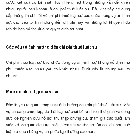
được kết quả có lợi nhất. Tuy nhiên, một trong những vấn đề khiến
nhiều người băn khoăn là chi phí thuê luật sư. Bài viết này sẽ cung
cấp thông tin chi tiết về chi phí thuê luật sư bào chữa trong vụ án hình
sự, các yếu tố ảnh hưởng đến chi phí này và những lời khuyên hữu
ích để bạn có thể đưa ra quyết định tốt nhất.
Các yếu tố ảnh hưởng đến chi phí thuê luật sư
Chi phí thuê luật sư bào chữa trong vụ án hình sự không cố định mà
phụ thuộc vào nhiều yếu tố khác nhau. Dưới đây là những yếu tố
chính:
Mức độ phức tạp của vụ án
Đây là yếu tố quan trọng nhất ảnh hưởng đến chi phí thuê luật sư. Một
vụ án càng phức tạp, đòi hỏi luật sư phải bỏ ra nhiều thời gian và công
sức để nghiên cứu hồ sơ, thu thập chứng cứ, tham gia các buổi làm
việc với cơ quan điều tra, viện kiểm sát và tòa án. Do đó, chi phí thuê
luật sư cho những vụ án phức tạp thường cao hơn.