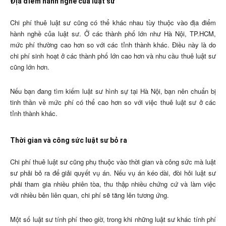
Địa điểm hành nghề của luật sư
Chi phí thuê luật sư cũng có thể khác nhau tùy thuộc vào địa điểm
hành nghề của luật sư. Ở các thành phố lớn như Hà Nội, TP.HCM,
mức phí thường cao hơn so với các tỉnh thành khác. Điều này là do
chi phí sinh hoạt ở các thành phố lớn cao hơn và nhu cầu thuê luật sư
cũng lớn hơn.
Nếu bạn đang tìm kiếm luật sư hình sự tại Hà Nội, bạn nên chuẩn bị
tinh thần về mức phí có thể cao hơn so với việc thuê luật sư ở các
tỉnh thành khác.
Thời gian và công sức luật sư bỏ ra
Chi phí thuê luật sư cũng phụ thuộc vào thời gian và công sức mà luật
sư phải bỏ ra để giải quyết vụ án. Nếu vụ án kéo dài, đòi hỏi luật sư
phải tham gia nhiều phiên tòa, thu thập nhiều chứng cứ và làm việc
với nhiều bên liên quan, chi phí sẽ tăng lên tương ứng.
Một số luật sư tính phí theo giờ, trong khi những luật sư khác tính phí