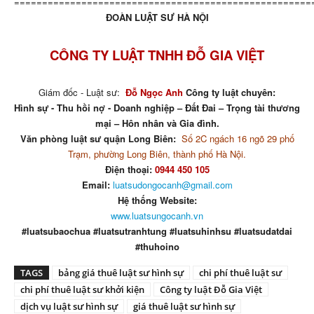
=====================================================
ĐOÀN LUẬT SƯ HÀ NỘI
CÔNG TY LUẬT TNHH ĐỖ GIA VIỆT
Giám đốc - Luật sư:
Đỗ Ngọc Anh
Công ty luật chuyên:
Hình sự - Thu hồi nợ - Doanh nghiệp – Đất Đai – Trọng tài thương
mại – Hôn nhân và Gia đình.
Văn phòng luật sư quận Long Biên:
Số 2C ngách 16 ngõ 29 phố
Trạm, phường Long Biên, thành phố Hà Nội.
Điện thoại:
0944 450 105
Email:
luatsudongocanh@gmail.com
Hệ thống Website:
www.luatsungocanh.vn
#luatsubaochua #luatsutranhtung #luatsuhinhsu #luatsudatdai
#thuhoino
TAGS
bảng giá thuê luật sư hình sự
chi phí thuê luật sư
chi phí thuê luật sư khởi kiện
Công ty luật Đỗ Gia Việt
dịch vụ luật sư hình sự
giá thuê luật sư hình sự