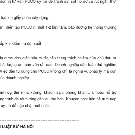
 đơn vị tư vấn PCCC uy tín để tránh sai sót hồ sơ và rút ngắn thời
 tục xin giấy phép xây dựng.
iên, diễn tập PCCC ít nhất 1-2 lần/năm, bảo dưỡng hệ thống thường
ấp khi kiểm tra đột xuất.
 được đơn giản hóa rõ rệt, tập trung trách nhiệm của chủ đầu tư
chất lượng an toàn vẫn rất cao. Doanh nghiệp cần tuân thủ nghiêm
g. Việc đầu tư đúng cho PCCC không chỉ là nghĩa vụ pháp lý mà còn
của doanh nghiệp.
hình cụ thể
(nhà xưởng, khách sạn, phòng khám…), hoặc hỗ trợ
g trình để tôi hướng dẫn cụ thể hơn. Khuyến nghị liên hệ trực tiếp
uy tín để cập nhật mới nhất.
=================================
 LUẬT SƯ HÀ NỘI