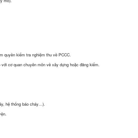
uy mô).
ẩm quyền kiểm tra nghiệm thu về PCCC.
p với cơ quan chuyên môn về xây dựng hoặc đăng kiểm.
háy, hệ thống báo cháy…).
yện.