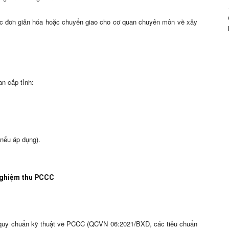
ược đơn giản hóa hoặc chuyển giao cho cơ quan chuyên môn về xây
an cấp tỉnh:
nếu áp dụng).
à nghiệm thu PCCC
n, quy chuẩn kỹ thuật về PCCC (QCVN 06:2021/BXD, các tiêu chuẩn