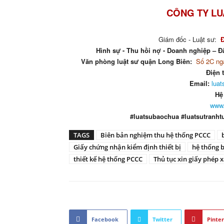
CÔNG TY LU
Giám đốc - Luật sư:
Hình sự - Thu hồi nợ - Doanh nghiệp – Đấ
Văn phòng luật sư quận Long Biên:
Số 2C ngá
Điện 
Email:
lua
Hệ
www.
#luatsubaochua #luatsutranht
TAGS
Biên bản nghiệm thu hệ thống PCCC
Giấy chứng nhận kiểm định thiết bị
hệ thống 
thiết kế hệ thống PCCC
Thủ tục xin giấy phép 
Facebook
Twitter
Pinter