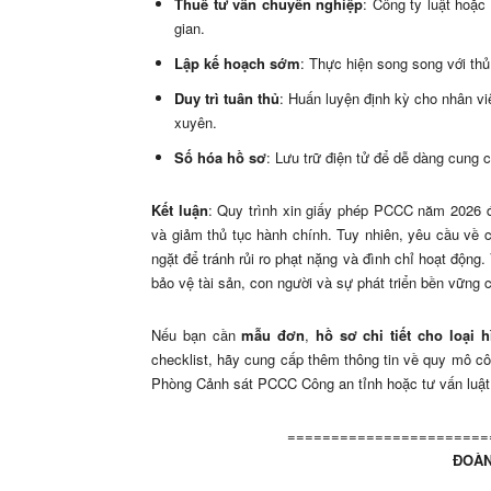
Thuê tư vấn chuyên nghiệp
: Công ty luật hoặc
gian.
Lập kế hoạch sớm
: Thực hiện song song với thủ
Duy trì tuân thủ
: Huấn luyện định kỳ cho nhân v
xuyên.
Số hóa hồ sơ
: Lưu trữ điện tử để dễ dàng cung c
Kết luận
: Quy trình xin giấy phép PCCC năm 2026 đã
và giảm thủ tục hành chính. Tuy nhiên, yêu cầu về 
ngặt để tránh rủi ro phạt nặng và đình chỉ hoạt độn
bảo vệ tài sản, con người và sự phát triển bền vững 
Nếu bạn cần
mẫu đơn
,
hồ sơ chi tiết cho loại 
checklist, hãy cung cấp thêm thông tin về quy mô côn
Phòng Cảnh sát PCCC Công an tỉnh hoặc tư vấn luật 
=======================
ĐOÀN