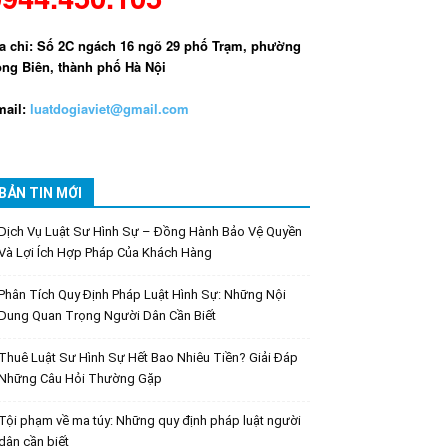
a chỉ: Số 2C ngách 16 ngõ 29 phố Trạm, phường
ng Biên, thành phố Hà Nội
ail:
luatdogiaviet@gmail.com
BẢN TIN MỚI
Dịch Vụ Luật Sư Hình Sự – Đồng Hành Bảo Vệ Quyền
Và Lợi Ích Hợp Pháp Của Khách Hàng
Phân Tích Quy Định Pháp Luật Hình Sự: Những Nội
Dung Quan Trọng Người Dân Cần Biết
Thuê Luật Sư Hình Sự Hết Bao Nhiêu Tiền? Giải Đáp
Những Câu Hỏi Thường Gặp
Tội phạm về ma túy: Những quy định pháp luật người
dân cần biết