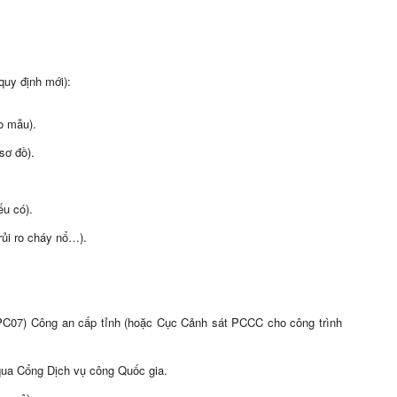
.
quy định mới):
o mẫu).
sơ đồ).
ếu có).
rủi ro cháy nổ…).
07) Công an cấp tỉnh (hoặc Cục Cảnh sát PCCC cho công trình
 qua Cổng Dịch vụ công Quốc gia.