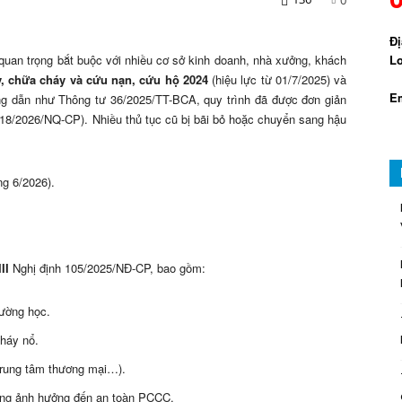
Đị
uan trọng bắt buộc với nhiều cơ sở kinh doanh, nhà xưởng, khách
Lo
, chữa cháy và cứu nạn, cứu hộ 2024
(hiệu lực từ 01/7/2025) và
Em
g dẫn như Thông tư 36/2025/TT-BCA, quy trình đã được đơn giản
.18/2026/NQ-CP). Nhiều thủ tục cũ bị bãi bỏ hoặc chuyển sang hậu
ng 6/2026).
II
Nghị định 105/2025/NĐ-CP, bao gồm:
rường học.
háy nổ.
 trung tâm thương mại…).
năng ảnh hưởng đến an toàn PCCC.