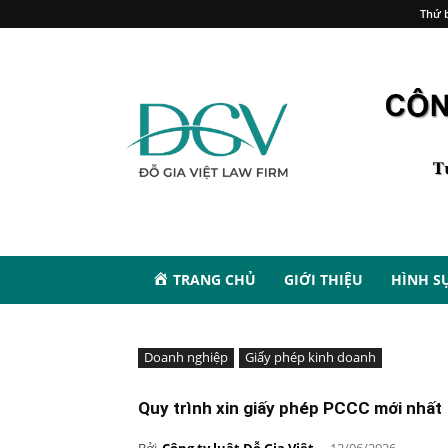
Thứ b
TRANG CHỦ
GIỚI THIỆU
HÌNH S
Doanh nghiệp
Giấy phép kinh doanh
Quy trình xin giấy phép PCCC mới nhất
Bởi
Công ty luật Đỗ Gia Việt
-
12/06/2026