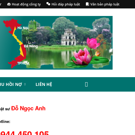
ư
Hoạt động công ty
Hỏi đáp pháp luật
Văn bản pháp luật
HU HỒI NỢ
LIÊN HỆ
Đỗ Ngọc Anh
uật sư
tline:
0944.450.105