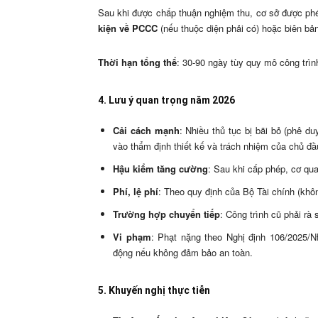
Sau khi được chấp thuận nghiệm thu, cơ sở được ph
kiện về PCCC
(nếu thuộc diện phải có) hoặc biên bả
Thời hạn tổng thể
: 30-90 ngày tùy quy mô công trìn
4. Lưu ý quan trọng năm 2026
Cải cách mạnh
: Nhiều thủ tục bị bãi bỏ (phê d
vào thẩm định thiết kế và trách nhiệm của chủ đầ
Hậu kiểm tăng cường
: Sau khi cấp phép, cơ qua
Phí, lệ phí
: Theo quy định của Bộ Tài chính (khô
Trường hợp chuyển tiếp
: Công trình cũ phải rà
Vi phạm
: Phạt nặng theo Nghị định 106/2025/NĐ
động nếu không đảm bảo an toàn.
5. Khuyến nghị thực tiễn