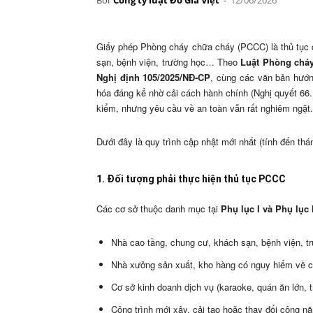
Giấy phép Phòng cháy chữa cháy (PCCC) là thủ tục q
sạn, bệnh viện, trường học… Theo
Luật Phòng cháy
Nghị định 105/2025/NĐ-CP
, cùng các văn bản hướn
hóa đáng kể nhờ cải cách hành chính (Nghị quyết 66
kiểm, nhưng yêu cầu về an toàn vẫn rất nghiêm ngặt.
Dưới đây là quy trình cập nhật mới nhất (tính đến thá
1. Đối tượng phải thực hiện thủ tục PCCC
Các cơ sở thuộc danh mục tại
Phụ lục I và Phụ lục I
Nhà cao tầng, chung cư, khách sạn, bệnh viện, t
Nhà xưởng sản xuất, kho hàng có nguy hiểm về c
Cơ sở kinh doanh dịch vụ (karaoke, quán ăn lớn,
Công trình mới xây, cải tạo hoặc thay đổi công 