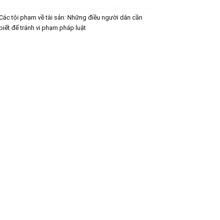
Các tội phạm về tài sản: Những điều người dân cần
biết để tránh vi phạm pháp luật