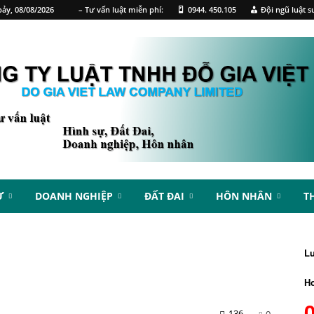
ảy, 08/08/2026
– Tư vấn luật miễn phí:
0944. 450.105
Đội ngũ luật s
Ự
DOANH NGHIỆP
ĐẤT ĐAI
HÔN NHÂN
T
L
Ho
136
0