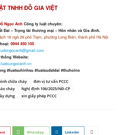
ẬT TNHH ĐỖ GIA VIỆT
Đỗ Ngọc Anh
Công ty luật chuyên:
t Đai – Trọng tài thương mại – Hôn nhân và Gia đình.
ch 16 ngõ 29 phố Trạm, phường Long Biên, thành phố Hà Nội.
thoại:
0944 450 105
tsudongocanh@gmail.com
 thống Website:
luatsungocanh.vn
ung #luatsuhinhsu #luatsudatdai #thuhoino
bình chữa cháy
đơn vị tư vấn PCCC
báo cháy
Nghị định 106/2025/NĐ-CP
xây dựng
xin giấy phép PCCC
est
WhatsApp
Linkedin