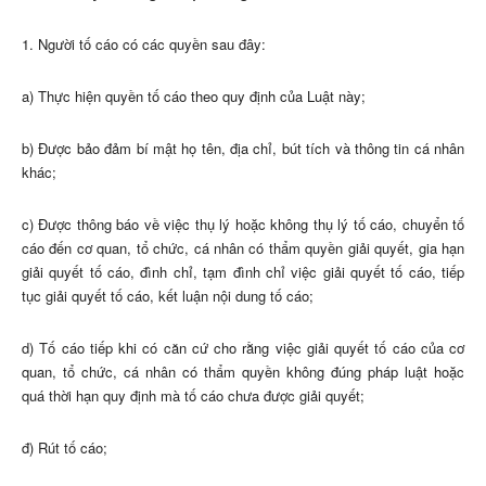
1. Người tố cáo có các quyền sau đây:
a) Thực hiện quyền tố cáo theo quy định của Luật này;
b) Được bảo đảm bí mật họ tên, địa chỉ, bút tích và thông tin cá nhân
khác;
c) Được thông báo về việc thụ lý hoặc không thụ lý tố cáo, chuyển tố
cáo đến cơ quan, tổ chức, cá nhân có thẩm quyền giải quyết, gia hạn
giải quyết tố cáo, đình chỉ, tạm đình chỉ việc giải quyết tố cáo, tiếp
tục giải quyết tố cáo, kết luận nội dung tố cáo;
d) Tố cáo tiếp khi có căn cứ cho rằng việc giải quyết tố cáo của cơ
quan, tổ chức, cá nhân có thẩm quyền không đúng pháp luật hoặc
quá thời hạn quy định mà tố cáo chưa được giải quyết;
đ) Rút tố cáo;