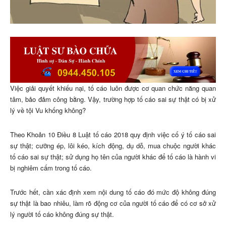
Việc giải quyết khiếu nại, tố cáo luôn được cơ quan chức năng quan
tâm, bảo đảm công bằng. Vậy, trường hợp tố cáo sai sự thật có bị xử
lý về tội Vu khống không?
Theo Khoản 10 Điều 8 Luật tố cáo 2018 quy định việc cố ý tố cáo sai
sự thật; cưỡng ép, lôi kéo, kích động, dụ dỗ, mua chuộc người khác
tố cáo sai sự thật; sử dụng họ tên của người khác để tố cáo là hành vi
bị nghiêm cấm trong tố cáo.
Trước hết, cần xác định xem nội dung tố cáo đó mức độ không đúng
sự thật là bao nhiêu, làm rõ động cơ của người tố cáo để có cơ sở xử
lý người tố cáo không đúng sự thật.