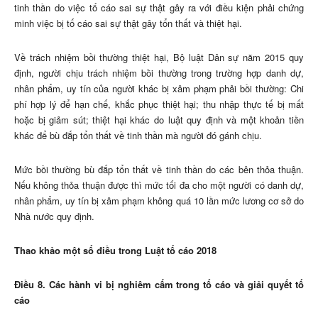
tinh thần do việc tố cáo sai sự thật gây ra với điều kiện phải chứng
minh việc bị tố cáo sai sự thật gây tổn thất và thiệt hại.
Về trách nhiệm bồi thường thiệt hại, Bộ luật Dân sự năm 2015 quy
định, người chịu trách nhiệm bồi thường trong trường hợp danh dự,
nhân phẩm, uy tín của người khác bị xâm phạm phải bồi thường: Chi
phí hợp lý để hạn chế, khắc phục thiệt hại; thu nhập thực tế bị mất
hoặc bị giảm sút; thiệt hại khác do luật quy định và một khoản tiền
khác để bù đắp tổn thất về tinh thần mà người đó gánh chịu.
Mức bồi thường bù đắp tổn thất về tinh thần do các bên thỏa thuận.
Nếu không thỏa thuận được thì mức tối đa cho một người có danh dự,
nhân phẩm, uy tín bị xâm phạm không quá 10 lần mức lương cơ sở do
Nhà nước quy định.
Thao khảo một số điều trong Luật tố cáo 2018
Điều 8. Các hành vi bị nghiêm cấm trong tố cáo và giải quyết tố
cáo