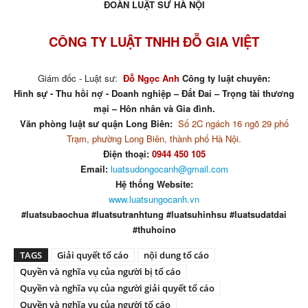
ĐOÀN LUẬT SƯ HÀ NỘI
CÔNG TY LUẬT TNHH ĐỖ GIA VIỆT
Giám đốc - Luật sư:
Đỗ Ngọc Anh
Công ty luật chuyên:
Hình sự - Thu hồi nợ - Doanh nghiệp – Đất Đai – Trọng tài thương
mại – Hôn nhân và Gia đình.
Văn phòng luật sư quận Long Biên:
Số 2C ngách 16 ngõ 29 phố
Trạm, phường Long Biên, thành phố Hà Nội.
Điện thoại:
0944 450 105
Email:
luatsudongocanh@gmail.com
Hệ thống Website:
www.luatsungocanh.vn
#luatsubaochua #luatsutranhtung #luatsuhinhsu #luatsudatdai
#thuhoino
TAGS
Giải quyết tố cáo
nội dung tố cáo
Quyền và nghĩa vụ của người bị tố cáo
Quyền và nghĩa vụ của người giải quyết tố cáo
Quyền và nghĩa vụ của người tố cáo