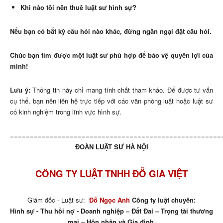
Khi nào tôi nên thuê luật sư hình sự?
Nếu bạn có bất kỳ câu hỏi nào khác, đừng ngần ngại đặt câu hỏi.
Chúc bạn tìm được một luật sư phù hợp để bảo vệ quyền lợi của
mình!
Lưu ý:
Thông tin này chỉ mang tính chất tham khảo. Để được tư vấn
cụ thể, bạn nên liên hệ trực tiếp với các văn phòng luật hoặc luật sư
có kinh nghiệm trong lĩnh vực hình sự.
=====================================================
ĐOÀN LUẬT SƯ HÀ NỘI
CÔNG TY LUẬT TNHH ĐỖ GIA VIỆT
Giám đốc - Luật sư:
Đỗ Ngọc Anh
Công ty luật chuyên:
Hình sự - Thu hồi nợ - Doanh nghiệp – Đất Đai – Trọng tài thương
mại – Hôn nhân và Gia đình.