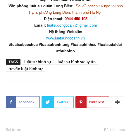
Văn phòng luật sư quận Long Biên:
Số 2C ngách 16 ngõ 29 phố
Trạm, phường Long Biên, thành phố Hà Nội.
Điện thoại:
0944 450 105
Email:
luatsudongocanh@gmail.com
Hệ thống Website:
www.luatsungocanh.vn
#luatsubaochua #luatsutranhtung #luatsuhinhsu #luatsudatdai
#thuhoino
TAGS
luật sư hình sự
luật sư hình sự uy tín
tư vấn luật hình sự
Facebook
Twitter
Pinterest
Bài trước
Bài tiếp theo