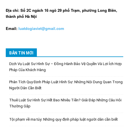
Địa chỉ: Số 2C ngách 16 ngõ 29 phố Trạm, phường Long Biên,
thành phố Hà Nội
Email:
luatdogiaviet@gmail.com
BẢN TIN MỚI
Dịch Vụ Luật Sư Hình Sự – Đồng Hành Bảo Vệ Quyền Và Lợi Ích Hợp
Pháp Của Khách Hàng
Phân Tích Quy Định Pháp Luật Hình Sự: Những Nội Dung Quan Trọng
Người Dân Cần Biết
Thuê Luật Sư Hình Sự Hết Bao Nhiêu Tiền? Giải Đáp Những Câu Hỏi
Thường Gặp
Tội phạm về ma túy: Những quy định pháp luật người dân cần biết