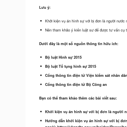
Lưu ý:
Khởi kiện vụ án hình sự với bị đơn là người nước 
Nên tham khảo ý kiến luật sư để được tư vấn cụ t
Dưới đây là một số nguồn thông tin hữu ích:
Bộ luật Hình sự 2015
Bộ luật Tố tụng hình sự 2015
Cổng thông tin điện tử Viện kiểm sát nhân dân
Cổng thông tin điện tử Bộ Công an
Bạn có thể tham khảo thêm các bài viết sau:
Khởi kiện vụ án hình sự với bị đơn là người 
Hướng dẫn khởi kiện vụ án hình sự với bị đơ
ngoài: https://vksndtc.gov.vn/hoidap/Pages/h