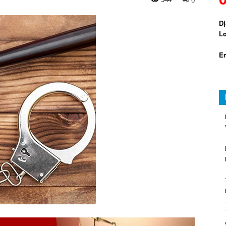
Đị
Lo
Em