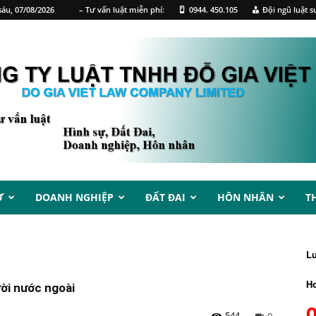
áu, 07/08/2026
– Tư vấn luật miễn phí:
0944. 450.105
Đội ngũ luật s
Ự
DOANH NGHIỆP
ĐẤT ĐAI
HÔN NHÂN
T
L
Ho
ười nước ngoài
544
0