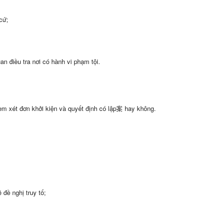
cứ;
an điều tra nơi có hành vi phạm tội.
em xét đơn khởi kiện và quyết định có lập案 hay không.
 đề nghị truy tố;