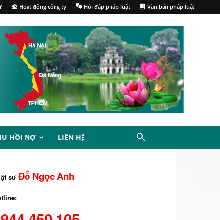
ư
Hoạt động công ty
Hỏi đáp pháp luật
Văn bản pháp luật
HU HỒI NỢ
LIÊN HỆ
Đỗ Ngọc Anh
uật sư
tline:
0944.450.105