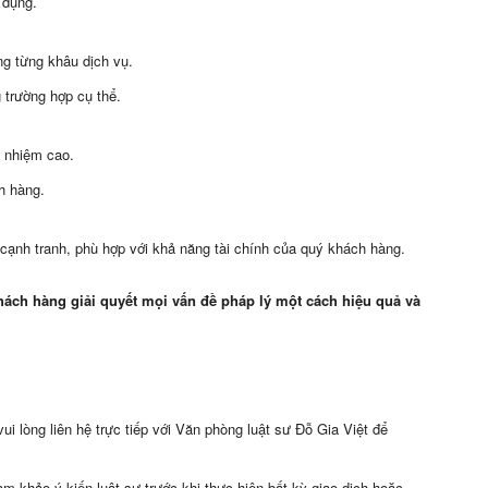
 dụng.
ng từng khâu dịch vụ.
 trường hợp cụ thể.
h nhiệm cao.
h hàng.
 cạnh tranh, phù hợp với khả năng tài chính của quý khách hàng.
ách hàng giải quyết mọi vấn đề pháp lý một cách hiệu quả và
vui lòng liên hệ trực tiếp với Văn phòng luật sư Đỗ Gia Việt để
 khảo ý kiến luật sư trước khi thực hiện bất kỳ giao dịch hoặc