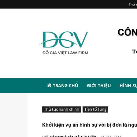
Thứ s
TRANG CHỦ
GIỚI THIỆU
HÌNH S
Thủ tục hành chính
Tiền tố tụng
Khởi kiện vụ án hình sự với bị đơn là ng
Bởi
Công ty luật Đỗ Gia Việt
-
15/03/2024