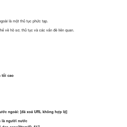
ngoài là một thủ tục phức tạp.
hể về hồ sơ, thủ tục và các vấn đề liên quan.
 tối cao
nước ngoài: [đã xoá URL không hợp lệ]
n là người nước
oi-dap.aspx?ItemID=517