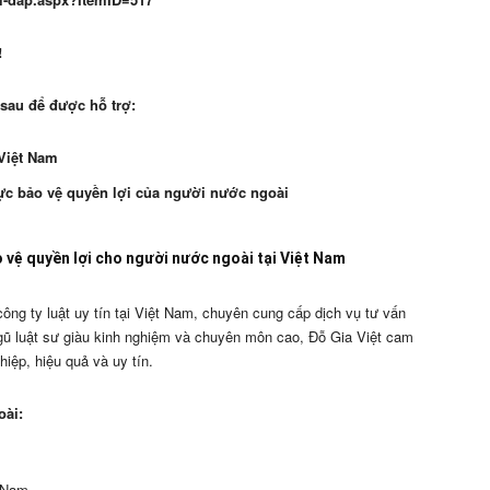
!
 sau để được hỗ trợ:
Việt Nam
vực bảo vệ quyền lợi của người nước ngoài
 vệ quyền lợi cho người nước ngoài tại Việt Nam
ông ty luật uy tín tại Việt Nam, chuyên cung cấp dịch vụ tư vấn
ngũ luật sư giàu kinh nghiệm và chuyên môn cao, Đỗ Gia Việt cam
iệp, hiệu quả và uy tín.
oài:
t Nam.