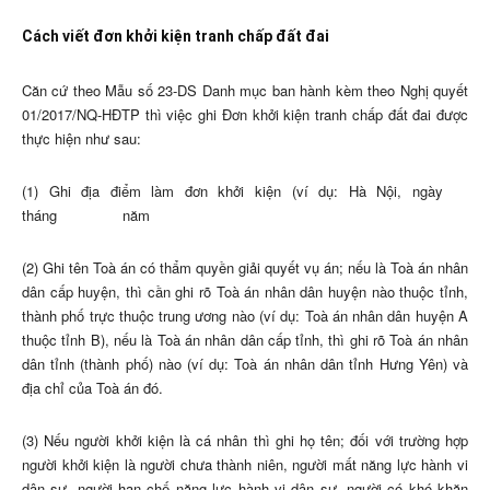
Cách viết đơn khởi kiện tranh chấp đất đai
Căn cứ theo Mẫu số 23-DS Danh mục ban hành kèm theo Nghị quyết
01/2017/NQ-HĐTP thì việc ghi Đơn khởi kiện tranh chấp đất đai được
thực hiện như sau:
(1) Ghi địa điểm làm đơn khởi kiện (ví dụ: Hà Nội, ngày
tháng năm
(2) Ghi tên Toà án có thẩm quyền giải quyết vụ án; nếu là Toà án nhân
dân cấp huyện, thì cần ghi rõ Toà án nhân dân huyện nào thuộc tỉnh,
thành phố trực thuộc trung ương nào (ví dụ: Toà án nhân dân huyện A
thuộc tỉnh B), nếu là Toà án nhân dân cấp tỉnh, thì ghi rõ Toà án nhân
dân tỉnh (thành phố) nào (ví dụ: Toà án nhân dân tỉnh Hưng Yên) và
địa chỉ của Toà án đó.
(3) Nếu người khởi kiện là cá nhân thì ghi họ tên; đối với trường hợp
người khởi kiện là người chưa thành niên, người mất năng lực hành vi
dân sự, người hạn chế năng lực hành vi dân sự, người có khó khăn