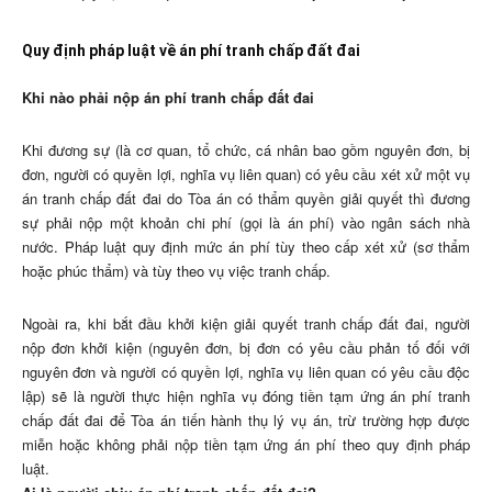
Quy định pháp luật về án phí tranh chấp đất đai
Khi nào phải nộp án phí tranh chấp đất đai
Khi đương sự (là cơ quan, tổ chức, cá nhân bao gồm nguyên đơn, bị
đơn, người có quyền lợi, nghĩa vụ liên quan) có yêu cầu xét xử một vụ
án tranh chấp đất đai do Tòa án có thẩm quyền giải quyết thì đương
sự phải nộp một khoản chi phí (gọi là án phí) vào ngân sách nhà
nước. Pháp luật quy định mức án phí tùy theo cấp xét xử (sơ thẩm
hoặc phúc thẩm) và tùy theo vụ việc tranh chấp.
Ngoài ra, khi bắt đầu khởi kiện giải quyết tranh chấp đất đai, người
nộp đơn khởi kiện (nguyên đơn, bị đơn có yêu cầu phản tố đối với
nguyên đơn và người có quyền lợi, nghĩa vụ liên quan có yêu cầu độc
lập) sẽ là người thực hiện nghĩa vụ đóng tiền tạm ứng án phí tranh
chấp đất đai để Tòa án tiến hành thụ lý vụ án, trừ trường hợp được
miễn hoặc không phải nộp tiền tạm ứng án phí theo quy định pháp
luật.