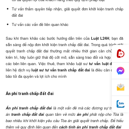
Tư vấn thẩm quyền tiếp nhận, giải quyết đơn khởi kiện tranh chấp
đất đai
Tư vấn các vấn đề liên quan khác
Sau khi tham khảo các bước hướng dẫn trên của
Luật L24H
, bạn đã
sẵn sàng để nộp đơn khởi kiện tranh chấp đất đai. Trong quá trình giải
quyết tranh chấp đất đai thường mất nhiều thời gian cần chủ động,
kiên trì, hãy luôn giữ thái độ cởi mở, sẵn sàng trao đổi và hợp tác với
các bên liên quan. Việc thuê, tham khảo luật sư
tư vấn luật đất đai
,
liên hệ dịch vụ
luật sư tư vấn tranh chấp đất đai
là điều cần để đảm
bảo tối đa quyền và lợi ích cho mình
Án phí tranh chấp đất đai
Án phí tranh chấp đất đai
là một vấn đề mà các đương sự trong vụ
án
tranh chấp đất đai
quan tâm về mức
án phí
phải nộp cho Tòa là
bao nhiêu khi khởi kiện yêu cầu Tòa án giải quyết
tranh chấp
. Để hiểu
thêm về quy định liên quan đến
cách tính án phí tranh chấp đất đai