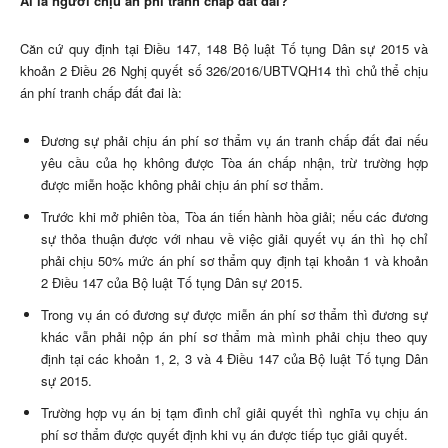
Ai là người chịu án phí tranh chấp đất đai?
Căn cứ quy định tại Điều 147, 148 Bộ luật Tố tụng Dân sự 2015 và
khoản 2 Điều 26 Nghị quyết số 326/2016/UBTVQH14 thì chủ thể chịu
án phí tranh chấp đất đai là:
Đương sự phải chịu án phí sơ thẩm vụ án tranh chấp đất đai nếu
yêu cầu của họ không được Tòa án chấp nhận, trừ trường hợp
được miễn hoặc không phải chịu án phí sơ thẩm.
Trước khi mở phiên tòa, Tòa án tiến hành hòa giải; nếu các đương
sự thỏa thuận được với nhau về việc giải quyết vụ án thì họ chỉ
phải chịu 50% mức án phí sơ thẩm quy định tại khoản 1 và khoản
2 Điều 147 của Bộ luật Tố tụng Dân sự 2015.
Trong vụ án có đương sự được miễn án phí sơ thẩm thì đương sự
khác vẫn phải nộp án phí sơ thẩm mà mình phải chịu theo quy
định tại các khoản 1, 2, 3 và 4 Điều 147 của Bộ luật Tố tụng Dân
sự 2015.
Trường hợp vụ án bị tạm đình chỉ giải quyết thì nghĩa vụ chịu án
phí sơ thẩm được quyết định khi vụ án được tiếp tục giải quyết.