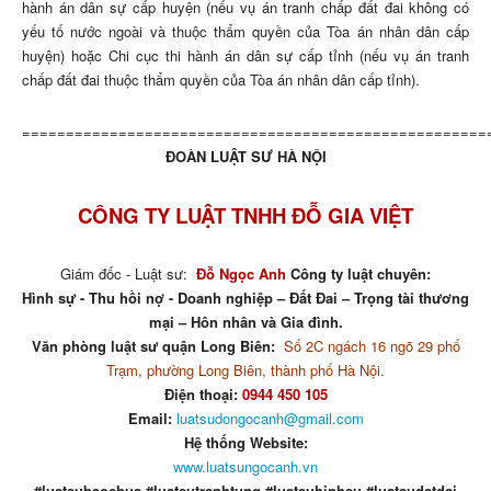
hành án dân sự cấp huyện (nếu vụ án tranh chấp đất đai không có
yếu tố nước ngoài và thuộc thẩm quyền của Tòa án nhân dân cấp
huyện) hoặc Chi cục thi hành án dân sự cấp tỉnh (nếu vụ án tranh
chấp đất đai thuộc thẩm quyền của Tòa án nhân dân cấp tỉnh).
=====================================================
ĐOÀN LUẬT SƯ HÀ NỘI
CÔNG TY LUẬT TNHH ĐỖ GIA VIỆT
Giám đốc - Luật sư:
Đỗ Ngọc Anh
Công ty luật chuyên:
Hình sự - Thu hồi nợ - Doanh nghiệp – Đất Đai – Trọng tài thương
mại – Hôn nhân và Gia đình.
Văn phòng luật sư quận Long Biên:
Số 2C ngách 16 ngõ 29 phố
Trạm, phường Long Biên, thành phố Hà Nội.
Điện thoại:
0944 450 105
Email:
luatsudongocanh@gmail.com
Hệ thống Website:
www.luatsungocanh.vn
#luatsubaochua #luatsutranhtung #luatsuhinhsu #luatsudatdai