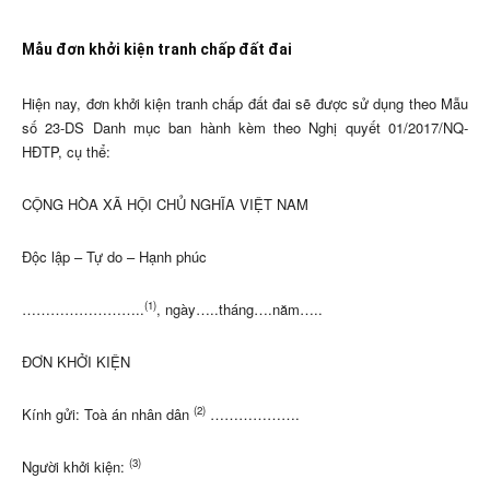
Mẫu đơn khởi kiện tranh chấp đất đai
Hiện nay, đơn khởi kiện tranh chấp đất đai sẽ được sử dụng theo Mẫu
số 23-DS Danh mục ban hành kèm theo Nghị quyết 01/2017/NQ-
HĐTP, cụ thể:
CỘNG HÒA XÃ HỘI CHỦ NGHĨA VIỆT NAM
Độc lập – Tự do – Hạnh phúc
(1)
……………………..
, ngày…..tháng….năm…..
ĐƠN KHỞI KIỆN
(2)
Kính gửi: Toà án nhân dân
……………….
(3)
Người khởi kiện: