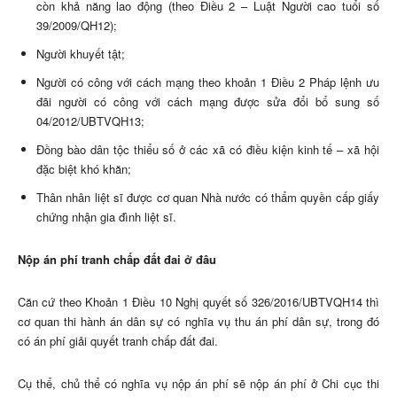
còn khả năng lao động (theo Điều 2 – Luật Người cao tuổi số
39/2009/QH12);
Người khuyết tật;
Người có công với cách mạng theo khoản 1 Điều 2 Pháp lệnh ưu
đãi người có công với cách mạng được sửa đổi bổ sung số
04/2012/UBTVQH13;
Đồng bào dân tộc thiểu số ở các xã có điều kiện kinh tế – xã hội
đặc biệt khó khăn;
Thân nhân liệt sĩ được cơ quan Nhà nước có thẩm quyền cấp giấy
chứng nhận gia đình liệt sĩ.
Nộp án phí tranh chấp đất đai ở đâu
Căn cứ theo Khoản 1 Điều 10 Nghị quyết số 326/2016/UBTVQH14 thì
cơ quan thi hành án dân sự có nghĩa vụ thu án phí dân sự, trong đó
có án phí giải quyết tranh chấp đất đai.
Cụ thể, chủ thể có nghĩa vụ nộp án phí sẽ nộp án phí ở Chi cục thi