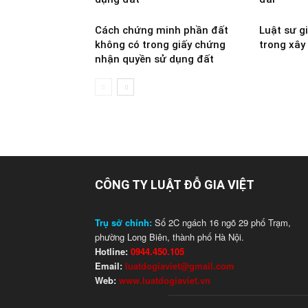
Cách chứng minh phần đất
Luật sư g
không có trong giấy chứng
trong xây
nhận quyền sử dụng đất
CÔNG TY LUẬT ĐỖ GIA VIỆT
Trụ sở chính:
Số 2C ngách 16 ngõ 29 phố Trạm,
phường Long Biên, thành phố Hà Nội.
Hotline:
0944.450.105
Email:
luatdogiaviet@gmail.com
Web:
www.luatdogiaviet.vn