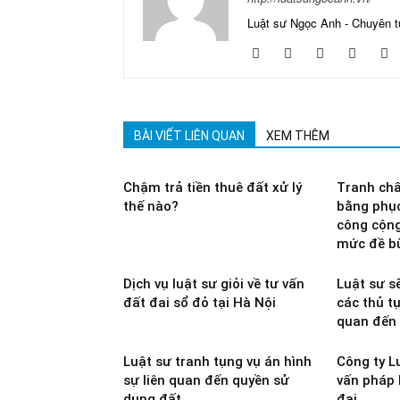
Luật sư Ngọc Anh - Chuyên t
BÀI VIẾT LIÊN QUAN
XEM THÊM
Chậm trả tiền thuê đất xử lý
Tranh chấ
thế nào?
bằng phục
công cộng,
mức đề bù
Dịch vụ luật sư giỏi về tư vấn
Luật sư s
đất đai sổ đỏ tại Hà Nội
các thủ t
quan đến 
Luật sư tranh tụng vụ án hình
Công ty L
sự liên quan đến quyền sử
vấn pháp 
dụng đất
đai