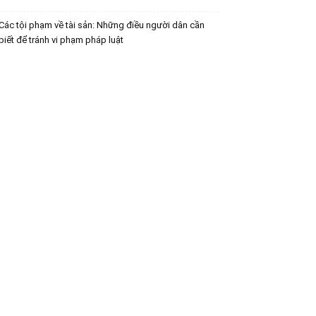
Các tội phạm về tài sản: Những điều người dân cần
biết để tránh vi phạm pháp luật