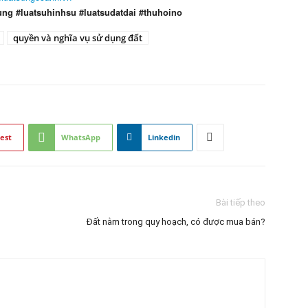
ung #luatsuhinhsu #luatsudatdai #thuhoino
quyền và nghĩa vụ sử dụng đất
est
WhatsApp
Linkedin
Bài tiếp theo
Đất nằm trong quy hoạch, có được mua bán?