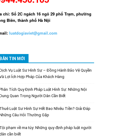
a chỉ: Số 2C ngách 16 ngõ 29 phố Trạm, phường
ng Biên, thành phố Hà Nội
ail:
luatdogiaviet@gmail.com
BẢN TIN MỚI
Dịch Vụ Luật Sư Hình Sự – Đồng Hành Bảo Vệ Quyền
Và Lợi Ích Hợp Pháp Của Khách Hàng
Phân Tích Quy Định Pháp Luật Hình Sự: Những Nội
Dung Quan Trọng Người Dân Cần Biết
Thuê Luật Sư Hình Sự Hết Bao Nhiêu Tiền? Giải Đáp
Những Câu Hỏi Thường Gặp
Tội phạm về ma túy: Những quy định pháp luật người
dân cần biết