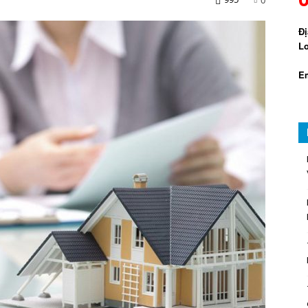
Đị
Lo
Em