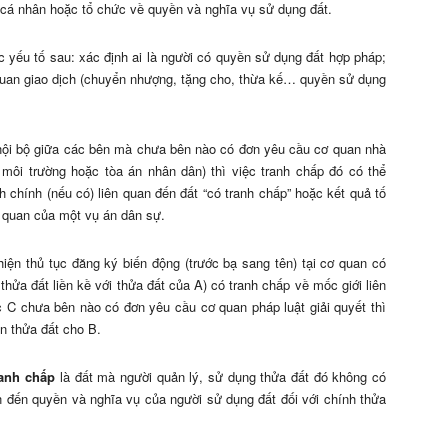
i cá nhân hoặc tổ chức về quyền và nghĩa vụ sử dụng đất.
c yếu tố sau: xác định ai là người có quyền sử dụng đất hợp pháp;
n quan giao dịch (chuyển nhượng, tặng cho, thừa kế… quyền sử dụng
 nội bộ giữa các bên mà chưa bên nào có đơn yêu cầu cơ quan nhà
môi trường hoặc tòa án nhân dân) thì việc tranh chấp đó có thể
h chính (nếu có) liên quan đến đất “có tranh chấp” hoặc kết quả tố
n quan của một vụ án dân sự.
ện thủ tục đăng ký biến động (trước bạ sang tên) tại cơ quan có
hửa đất liền kề với thửa đất của A) có tranh chấp về mốc giới liên
C chưa bên nào có đơn yêu cầu cơ quan pháp luật giải quyết thì
n thửa đất cho B.
ranh chấp
là đất mà người quản lý, sử dụng thửa đất đó không có
n đến quyền và nghĩa vụ của người sử dụng đất đối với chính thửa