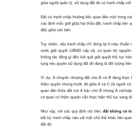
giữa người quản lý, sử dụng đất đó có tranh chấp vớ
Đất có tranh chấp thường liên quan đến một trong cá
xác định mốc giới giữa hai thửa đất; tranh chấp liê
đất) giữa các bên.
Tuy nhiên, nếu tranh chấp chỉ dừng lại ở mâu thuẫn
nước giải quyết (UBND cấp xã, cơ quan tài nguyên 
không tác động gì đến kết quả giải quyết thủ tục hàn
tụng nếu quyền sử dụng đất đó đang là đối tượng liê
Ví dụ: A chuyển nhượng đất cho B và B đang thực hi
thẩm quyền nhưng trước đó giữa A và C (là người có t
quan đến thửa đất mà A bán cho B nhưng A và/hoặc 
cơ quan có thẩm quyền vẫn thực hiện thủ tục sang tê
Như vậy, với các quy định nói trên,
đất không có t
bất kỳ tranh chấp nào với một chủ thể khác liên qua
đất đó.