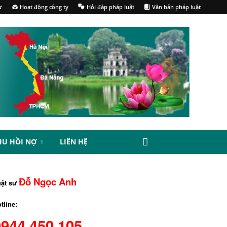
ư
Hoạt động công ty
Hỏi đáp pháp luật
Văn bản pháp luật
HU HỒI NỢ
LIÊN HỆ
Đỗ Ngọc Anh
uật sư
tline:
0944.450.105