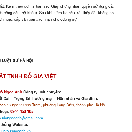
đất. Kèm theo đơn là bản sao Giấy chứng nhận quyền sử dụng đất
ớc công dân, hộ khẩu). Sau khi kiểm tra nếu xét thấy đất không có
đơn hoặc cấp văn bản xác nhận cho đương sự.
=================================
 LUẬT SƯ HÀ NỘI
ẬT TNHH ĐỖ GIA VIỆT
Đỗ Ngọc Anh
Công ty luật chuyên:
t Đai – Trọng tài thương mại – Hôn nhân và Gia đình.
ch 16 ngõ 29 phố Trạm, phường Long Biên, thành phố Hà Nội.
thoại:
0944 450 105
tsudongocanh@gmail.com
 thống Website:
luatsungocanh.vn