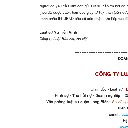
Người có yêu cầu làm đơn gửi UBND cấp xã nơi có 
(nếu đã được cấp), bản sao giấy tờ tùy thân (căn cư
tranh chấp thì UBND cấp xã xác nhận trực tiếp vào 
Luật sư Vũ Tiến Vinh
Công ty Luật Bảo An, Hà Nội
=======================
ĐOÀN
CÔNG TY LU
Giám đốc - Luật sư:
Hình sự - Thu hồi nợ - Doanh nghiệp – Đấ
Văn phòng luật sư quận Long Biên:
Số 2C ngá
Điện 
Email:
lua
Hệ
www.