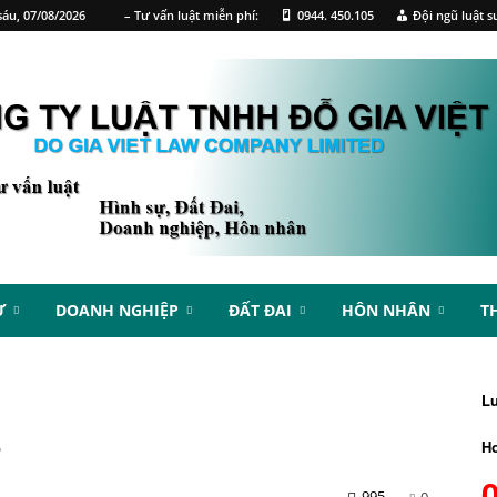
áu, 07/08/2026
– Tư vấn luật miễn phí:
0944. 450.105
Đội ngũ luật s
Ự
DOANH NGHIỆP
ĐẤT ĐAI
HÔN NHÂN
T
L
Ho
?
995
0