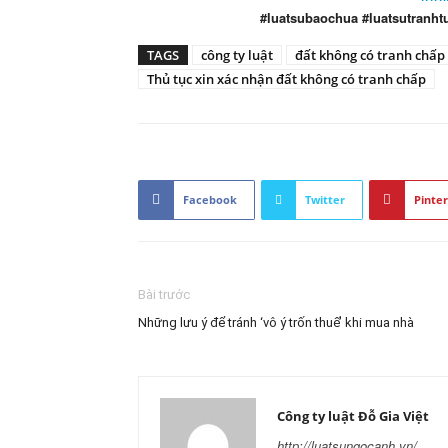
#luatsubaochua #luatsutranht
TAGS
công ty luật
đất không có tranh chấp
Thủ tục xin xác nhận đất không có tranh chấp
Facebook
Twitter
Pinter
Bài trước
Những lưu ý để tránh ‘vô ý trốn thuế’ khi mua nhà
Công ty luật Đỗ Gia Việt
http://luatsungocanh.vn/