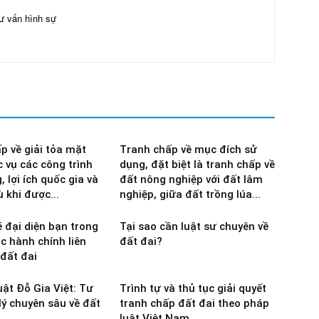
ư vấn hình sự
p về giải tỏa mặt
Tranh chấp về mục đích sử
 vụ các công trình
dụng, đặt biệt là tranh chấp về
 lợi ích quốc gia và
đất nông nghiệp với đất lâm
 khi được...
nghiệp, giữa đất trồng lúa...
ẽ đại diện bạn trong
Tại sao cần luật sư chuyên về
ục hành chính liên
đất đai?
đất đai
uật Đỗ Gia Việt: Tư
Trình tự và thủ tục giải quyết
lý chuyên sâu về đất
tranh chấp đất đai theo pháp
luật Việt Nam