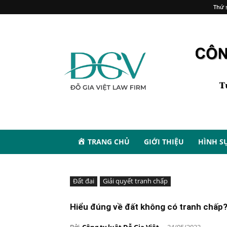
Thứ s
TRANG CHỦ
GIỚI THIỆU
HÌNH S
Đất đai
Giải quyết tranh chấp
Hiểu đúng về đất không có tranh chấp
Bởi
Công ty luật Đỗ Gia Việt
-
24/05/2022