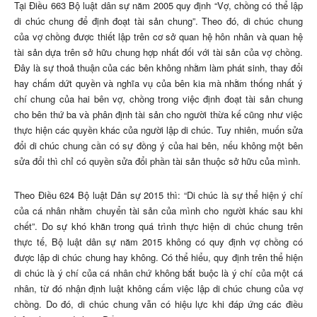
Tại Điều 663 Bộ luật dân sự năm 2005 quy định “Vợ, chồng có thể lập
di chúc chung để định đoạt tài sản chung”. Theo đó, di chúc chung
của vợ chồng được thiết lập trên cơ sở quan hệ hôn nhân và quan hệ
tài sản dựa trên sở hữu chung hợp nhất đối với tài sản của vợ chồng.
Đây là sự thoả thuận của các bên không nhằm làm phát sinh, thay đổi
hay chấm dứt quyền và nghĩa vụ của bên kia mà nhằm thống nhất ý
chí chung của hai bên vợ, chồng trong việc định đoạt tài sản chung
cho bên thứ ba và phân định tài sản cho người thừa kế cũng như việc
thực hiện các quyền khác của người lập di chúc. Tuy nhiên, muốn sửa
đổi di chúc chung cần có sự đồng ý của hai bên, nếu không một bên
sửa đổi thì chỉ có quyền sửa đổi phần tài sản thuộc sở hữu của mình.
Theo Điều 624 Bộ luật Dân sự 2015 thì: “Di chúc là sự thể hiện ý chí
của cá nhân nhằm chuyển tài sản của mình cho người khác sau khi
chết”. Do sự khó khăn trong quá trình thực hiện di chúc chung trên
thực tế, Bộ luật dân sự năm 2015 không có quy định vợ chồng có
được lập di chúc chung hay không. Có thể hiểu, quy định trên thể hiện
di chúc là ý chí của cá nhân chứ không bắt buộc là ý chí của một cá
nhân, từ đó nhận định luật không cấm việc lập di chúc chung của vợ
chồng. Do đó, di chúc chung vẫn có hiệu lực khi đáp ứng các điều