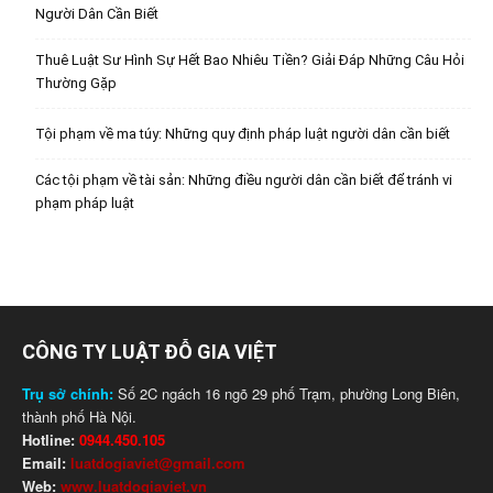
Người Dân Cần Biết
Thuê Luật Sư Hình Sự Hết Bao Nhiêu Tiền? Giải Đáp Những Câu Hỏi
Thường Gặp
Tội phạm về ma túy: Những quy định pháp luật người dân cần biết
Các tội phạm về tài sản: Những điều người dân cần biết để tránh vi
phạm pháp luật
CÔNG TY LUẬT ĐỖ GIA VIỆT
Trụ sở chính:
Số 2C ngách 16 ngõ 29 phố Trạm, phường Long Biên,
thành phố Hà Nội.
Hotline:
0944.450.105
Email:
luatdogiaviet@gmail.com
Web:
www.luatdogiaviet.vn