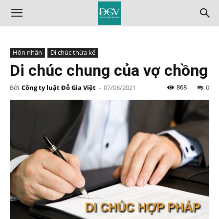
Hôn nhân
Di chúc thừa kế
Di chúc chung của vợ chồng
868
Bởi
Công ty luật Đỗ Gia Việt
-
07/08/2021
0