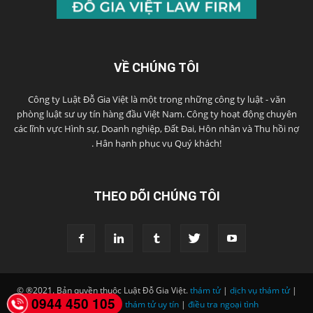
VỀ CHÚNG TÔI
Công ty Luật Đỗ Gia Việt là một trong những công ty luật - văn
phòng luật sư uy tín hàng đầu Việt Nam. Công ty hoạt động chuyên
các lĩnh vực Hình sự, Doanh nghiệp, Đất Đai, Hôn nhân và Thu hồi nợ
. Hân hạnh phục vụ Quý khách!
THEO DÕI CHÚNG TÔI
© ®2021. Bản quyền thuộc Luật Đỗ Gia Việt.
thám tử
|
dịch vụ thám tử
|
0944 450 105
công ty thám tử
|
thám tử uy tín
|
điều tra ngoại tình