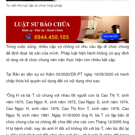
Tư vấn thủ tục lập di chúc hợp pháp
Trong cuộc sống, nhiều cặp vợ chồng có nhu cầu lập di chúc chung
để định đoạt tài sản của mình. Pháp luật hiện hành không có quy đinh
rõ ràng về di chúc chung nên việc thực hiện còn nhiều bất cập.
Tại Bản án dân sự sơ thẩm 33/2020/DS-PT ngày 19/05/2020 về tranh
chấp thừa kế quyền sử dụng đất có nội dụng như sau:
“Ông H và bà T có chung với nhau 06 người con là Cao Thị Y, sinh
năm 1970, Cao Ngọc K, sinh năm 1972, Cao Ngọc S, sinh năm 1974,
Cao Ngọc H, sinh năm 1976, Cao Thị Kim T, sinh năm 1979, Cao
Ngọc N, sinh năm 1981. Ngày 01/9/2003 ông H, bà T có lập bản di
chúc chung của vợ chồng để chia đất cho các con.Tháng 12/2005 ông
H bị bệnh chết; nay do anh H đối xử không tốt với bà T, nên bà đòi lại
½ diện tích 93,8 m2 đất chia cho anh H (= 46,9 m2) là phần đất trong