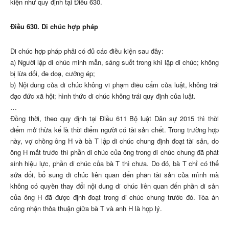
kiện như quy định tại Điều 630.
Điều 630. Di chúc hợp pháp
Di chúc hợp pháp phải có đủ các điều kiện sau đây:
a) Người lập di chúc minh mẫn, sáng suốt trong khi lập di chúc; không
bị lừa dối, đe doạ, cưỡng ép;
b) Nội dung của di chúc không vi phạm điều cấm của luật, không trái
đạo đức xã hội; hình thức di chúc không trái quy định của luật.
…
Đồng thời, theo quy định tại Điều 611 Bộ luật Dân sự 2015 thì thời
điểm mở thừa kế là thời điểm người có tài sản chết. Trong trường hợp
này, vợ chồng ông H và bà T lập di chúc chung định đoạt tài sản, do
ông H mất trước thì phần di chúc của ông trong di chúc chung đã phát
sinh hiệu lực, phần di chúc của bà T thì chưa. Do đó, bà T chỉ có thể
sửa đổi, bổ sung di chúc liên quan đến phần tài sản của mình mà
không có quyền thay đổi nội dung di chúc liên quan đến phần di sản
của ông H đã được định đoạt trong di chúc chung trước đó. Tòa án
công nhận thỏa thuận giữa bà T và anh H là hợp lý.