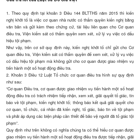
1. Theo quy định tại khoản 3 Điều 144 BLTTHS năm 2015 thì kiến
nghị khởi tố là việc cơ quan nhà nước có thẩm quyền kiến nghị bằng
văn bản và gửi kèm theo chứng cứ, tài liệu liên quan cho Cơ quan
điều tra, Viện kiểm sát có thẩm quyền xem xét, xử lý vụ việc có dấu
hiệu tội phạm.
Như vậy, trên cơ sở quy định này, kiến nghị khởi tố chỉ gửi cho Cơ
quan điều tra, Viện kiểm sát có thẩm quyền để xem xét, xử lý vụ việc
có dấu hiệu tội phạm mà không gửi cho cơ quan được giao nhiệm vụ
tiến hành một số hoạt động điều tra.
2. Khoản 3 Điều 12 Luật Tổ chức cơ quan điều tra hình sự quy định
như sau:
“Cơ quan Điều tra, cơ quan được giao nhiệm vụ tiến hành một số hoạt
động điều tra có trách nhiệm tiếp nhận, xem xét, giải quyết tố giác, tin
báo về tội phạm, kiến nghị khởi tố; thông báo kết quả giải quyết cho
cơ quan, tổ chức, cá nhân đã kiến nghị, tố giác, báo tin về tội phạm
và phải áp dụng các biện pháp cần thiết để bảo vệ người đã tố giác tội
phạm”.
Quy định như trên không có nghĩa chúng ta có thể hiểu cơ quan được
giao nhiệm vụ tiến hành một số hoạt động điều tra được tiếp nhận, giải