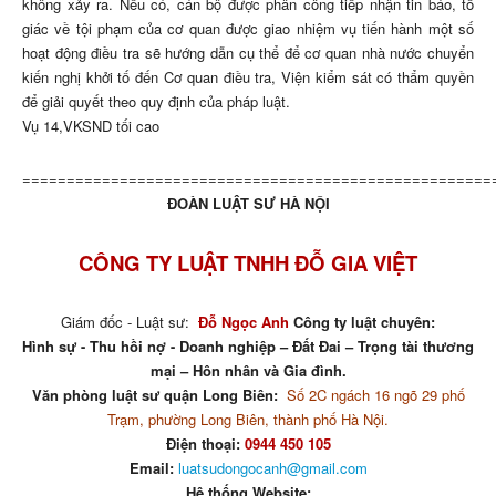
không xảy ra. Nếu có, cán bộ được phân công tiếp nhận tin báo, tố
giác về tội phạm của cơ quan được giao nhiệm vụ tiến hành một số
hoạt động điều tra sẽ hướng dẫn cụ thể để cơ quan nhà nước chuyển
kiến nghị khởi tố đến Cơ quan điều tra, Viện kiểm sát có thẩm quyền
để giải quyết theo quy định của pháp luật.
Vụ 14,VKSND tối cao
=====================================================
ĐOÀN LUẬT SƯ HÀ NỘI
CÔNG TY LUẬT TNHH ĐỖ GIA VIỆT
Giám đốc - Luật sư:
Đỗ Ngọc Anh
Công ty luật chuyên:
Hình sự - Thu hồi nợ - Doanh nghiệp – Đất Đai – Trọng tài thương
mại – Hôn nhân và Gia đình.
Văn phòng luật sư quận Long Biên:
Số 2C ngách 16 ngõ 29 phố
Trạm, phường Long Biên, thành phố Hà Nội.
Điện thoại:
0944 450 105
Email:
luatsudongocanh@gmail.com
Hệ thống Website: