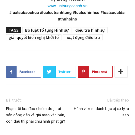
www.luatsungocanh.vn
#luatsubaochua #luatsutranhtung #luatsuhinhsu #luatsudatdai
#thuhoino
TAGS
Bộ luật Tố tụng Hình sự
điểu tra hình sự
giải quyết kiến nghị khởi tố
hoạt động điều tra
Facebook
Twitter
Pinterest
Bài trước
Bài tiếp theo
Phạm tội lừa đảo chiếm đoạt tài
Hành vi xem đánh bạc bị xử lý ra
sản công dân và giả mạo văn bản,
sao
con dấu thì phải chịu hình phạt gì?