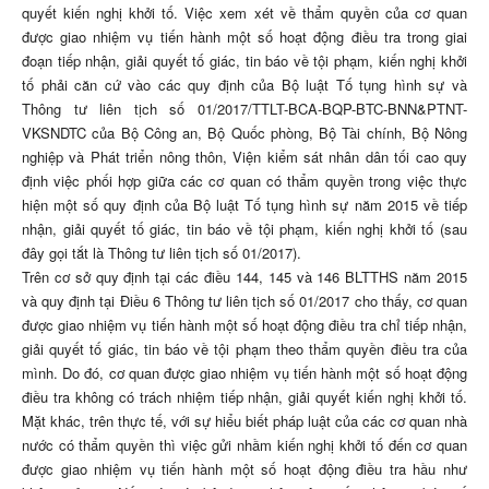
quyết kiến nghị khởi tố. Việc xem xét về thẩm quyền của cơ quan
được giao nhiệm vụ tiến hành một số hoạt động điều tra trong giai
đoạn tiếp nhận, giải quyết tố giác, tin báo về tội phạm, kiến nghị khởi
tố phải căn cứ vào các quy định của Bộ luật Tố tụng hình sự và
Thông tư liên tịch số 01/2017/TTLT-BCA-BQP-BTC-BNN&PTNT-
VKSNDTC của Bộ Công an, Bộ Quốc phòng, Bộ Tài chính, Bộ Nông
nghiệp và Phát triển nông thôn, Viện kiểm sát nhân dân tối cao quy
định việc phối hợp giữa các cơ quan có thẩm quyền trong việc thực
hiện một số quy định của Bộ luật Tố tụng hình sự năm 2015 về tiếp
nhận, giải quyết tố giác, tin báo về tội phạm, kiến nghị khởi tố (sau
đây gọi tắt là Thông tư liên tịch số 01/2017).
Trên cơ sở quy định tại các điều 144, 145 và 146 BLTTHS năm 2015
và quy định tại Điều 6 Thông tư liên tịch số 01/2017 cho thấy, cơ quan
được giao nhiệm vụ tiến hành một số hoạt động điều tra chỉ tiếp nhận,
giải quyết tố giác, tin báo về tội phạm theo thẩm quyền điều tra của
mình. Do đó, cơ quan được giao nhiệm vụ tiến hành một số hoạt động
điều tra không có trách nhiệm tiếp nhận, giải quyết kiến nghị khởi tố.
Mặt khác, trên thực tế, với sự hiểu biết pháp luật của các cơ quan nhà
nước có thẩm quyền thì việc gửi nhầm kiến nghị khởi tố đến cơ quan
được giao nhiệm vụ tiến hành một số hoạt động điều tra hầu như