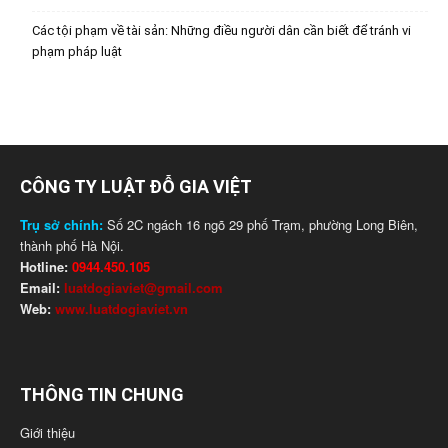
Các tội phạm về tài sản: Những điều người dân cần biết để tránh vi
phạm pháp luật
CÔNG TY LUẬT ĐỖ GIA VIỆT
Trụ sở chính:
Số 2C ngách 16 ngõ 29 phố Trạm, phường Long Biên,
thành phố Hà Nội.
Hotline:
0944.450.105
Email:
luatdogiaviet@gmail.com
Web:
www.luatdogiaviet.vn
THÔNG TIN CHUNG
Giới thiệu