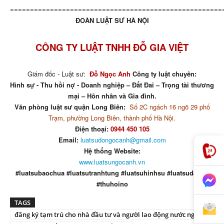
=====================================================
ĐOÀN LUẬT SƯ HÀ NỘI
CÔNG TY LUẬT TNHH ĐỖ GIA VIỆT
Giám đốc - Luật sư:
Đỗ Ngọc Anh
Công ty luật chuyên:
Hình sự - Thu hồi nợ - Doanh nghiệp – Đất Đai – Trọng tài thương
mại – Hôn nhân và Gia đình.
Văn phòng luật sư quận Long Biên:
Số 2C ngách 16 ngõ 29 phố
Trạm, phường Long Biên, thành phố Hà Nội.
Điện thoại:
0944 450 105
Email:
luatsudongocanh@gmail.com
Hệ thống Website:
www.luatsungocanh.vn
#luatsubaochua #luatsutranhtung #luatsuhinhsu #luatsudatdai
#thuhoino
TAGS
đăng ký tạm trú cho nhà đầu tư và người lao động nước ngoài