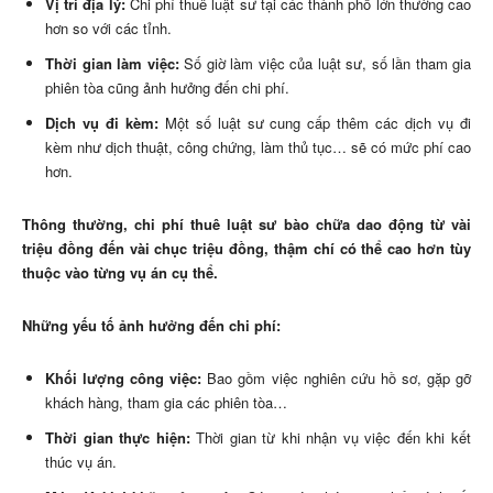
Vị trí địa lý:
Chi phí thuê luật sư tại các thành phố lớn thường cao
hơn so với các tỉnh.
Thời gian làm việc:
Số giờ làm việc của luật sư, số lần tham gia
phiên tòa cũng ảnh hưởng đến chi phí.
Dịch vụ đi kèm:
Một số luật sư cung cấp thêm các dịch vụ đi
kèm như dịch thuật, công chứng, làm thủ tục… sẽ có mức phí cao
hơn.
Thông thường, chi phí thuê luật sư bào chữa dao động từ vài
triệu đồng đến vài chục triệu đồng, thậm chí có thể cao hơn tùy
thuộc vào từng vụ án cụ thể.
Những yếu tố ảnh hưởng đến chi phí:
Khối lượng công việc:
Bao gồm việc nghiên cứu hồ sơ, gặp gỡ
khách hàng, tham gia các phiên tòa…
Thời gian thực hiện:
Thời gian từ khi nhận vụ việc đến khi kết
thúc vụ án.