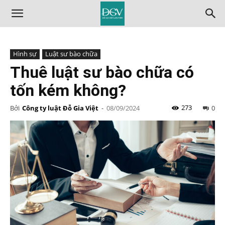
Hình sự
Luật sư bào chữa
Thuê luật sư bào chữa có
tốn kém không?
273
Bởi
Công ty luật Đỗ Gia Việt
-
08/09/2024
0