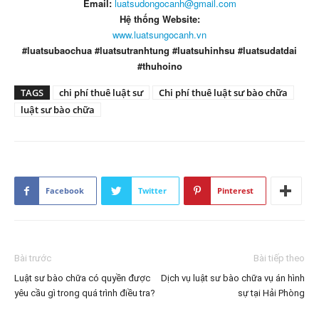
Email:
luatsudongocanh@gmail.com
Hệ thống Website:
www.luatsungocanh.vn
#luatsubaochua #luatsutranhtung #luatsuhinhsu #luatsudatdai
#thuhoino
TAGS
chi phí thuê luật sư
Chi phí thuê luật sư bào chữa
luật sư bào chữa
Facebook
Twitter
Pinterest
Bài trước
Bài tiếp theo
Luật sư bào chữa có quyền được
Dịch vụ luật sư bào chữa vụ án hình
yêu cầu gì trong quá trình điều tra?
sự tại Hải Phòng