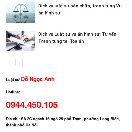
Dịch vụ luật sư bào chữa, tranh tụng Vụ
án hình sự
Dịch vụ Luật sư vụ án hình sự: Tư vấn,
Tranh tụng tại Tòa án
Đỗ Ngọc Anh
Luật sư
Hotline:
0944.450.105
Địa chỉ: Số 2C ngách 16 ngõ 29 phố Trạm, phường Long Biên,
thành phố Hà Nội