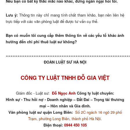
Nếu bạn có bất kỳ thắc mắc nào khác, đừng ngần ngại hỏi tôi.
Lưu ý:
Thông tin này chỉ mang tính chất tham khảo, bạn nên liên hệ
trực tiếp với các văn phòng luật để được tư vấn cụ thể.
Bạn có muốn tôi cung cấp thêm thông tin về các yếu tố khác ảnh
hưởng đến chi phí thuê luật sư không?
=====================================================
ĐOÀN LUẬT SƯ HÀ NỘI
CÔNG TY LUẬT TNHH ĐỖ GIA VIỆT
Giám đốc - Luật sư:
Đỗ Ngọc Anh
Công ty luật chuyên:
Hình sự - Thu hồi nợ - Doanh nghiệp – Đất Đai – Trọng tài thương
mại – Hôn nhân và Gia đình.
Văn phòng luật sư quận Long Biên:
Số 2C ngách 16 ngõ 29 phố
Trạm, phường Long Biên, thành phố Hà Nội.
Điện thoại:
0944 450 105