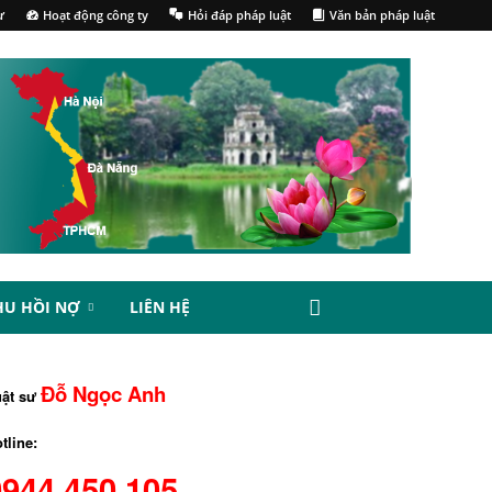
ư
Hoạt động công ty
Hỏi đáp pháp luật
Văn bản pháp luật
HU HỒI NỢ
LIÊN HỆ
Đỗ Ngọc Anh
uật sư
tline:
0944.450.105