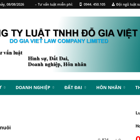
ảy, 08/08/2026
– Tư vấn luật miễn phí:
0944. 450.105
Đội ngũ luật s
Ự
DOANH NGHIỆP
ĐẤT ĐAI
HÔN NHÂN
T
L
Ho
 nuôi
824
0