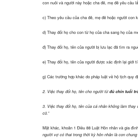
con nuôi và người này hoặc cha đẻ, mẹ đẻ yêu cầu lấ
c) Theo yêu cầu của cha đẻ, mẹ đẻ hoặc người con k
d) Thay đổi họ cho con từ họ của cha sang họ của mẹ
đ) Thay đổi họ, tên của người bị lưu lạc đã tìm ra n
e) Thay đổi họ, tên của người được xác định lại giới t
g) Các trường hợp khác do pháp luật về hộ tịch quy đị
2. Việc thay đổi họ, tên cho người từ
đủ chín tuổi t
3. Việc thay đổi họ, tên của cá nhân không làm thay
cũ.”
Mặt khác, khoản 1 Điều 88 Luật Hôn nhân và gia đìn
người vợ có thai trong thời kỳ hôn nhân là con chung