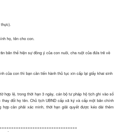
thực).
hính họ, tên cho con.
ăn bản thể hiện sự đồng ý của con nuôi, cha ruột của đứa trẻ về
h của con thì bạn cần tiến hành thủ tục xin cấp lại giấy khai sinh
ờ hợp lệ, trong thời hạn 3 ngày, cán bộ tư pháp hộ tịch ghi vào sổ
ệc thay đổi họ tên. Chủ tịch UBND cấp xã ký và cấp một bản chính
ng hợp cần phải xác minh, thời hạn giải quyết được kéo dài thêm
=================================