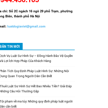
a chỉ: Số 2C ngách 16 ngõ 29 phố Trạm, phường
ng Biên, thành phố Hà Nội
ail:
luatdogiaviet@gmail.com
BẢN TIN MỚI
Dịch Vụ Luật Sư Hình Sự – Đồng Hành Bảo Vệ Quyền
Và Lợi Ích Hợp Pháp Của Khách Hàng
Phân Tích Quy Định Pháp Luật Hình Sự: Những Nội
Dung Quan Trọng Người Dân Cần Biết
Thuê Luật Sư Hình Sự Hết Bao Nhiêu Tiền? Giải Đáp
Những Câu Hỏi Thường Gặp
Tội phạm về ma túy: Những quy định pháp luật người
dân cần biết