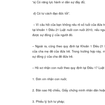
“a) Có năng lực hành vi dân sự đầy đủ;
d) Có tư cách đạo đức tốt”.
– Vì câu hỏi của bạn không nêu rõ số tuổi của đứa t
tại khoản 1 Điều 21 Luật nuôi con nuôi 2010, nếu ngườ
được sự đồng ý của người đó.
– Ngoài ra, cũng theo quy định tại Khoản 1 Điều 21
của cha mẹ đẻ của đứa trẻ. Trong trường hợp này, 
sự đồng ý của cha đẻ đứa trẻ.
– Hồ sơ nhận con nuôi theo quy định tại Điều 17 Luậ
1. Đơn xin nhận con nuôi;
2. Bản sao Hộ chiếu, Giấy chứng minh nhân dân hoặc g
3. Phiếu lý lịch tư pháp;