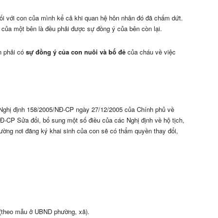
ối với con của mình kể cả khi quan hệ hôn nhân đó đã chấm dứt.
 của một bên là đều phải được sự đồng ý của bên còn lại.
n phải có
sự đồng ý của con nuôi và bố đẻ
của cháu về việc
 Nghị định 158/2005/NĐ-CP ngày 27/12/2005 của Chính phủ về
NĐ-CP Sửa đổi, bổ sung một số điều của các Nghị định về hộ tịch,
ường nơi đăng ký khai sinh của con sẽ có thẩm quyền thay đổi,
on (theo mẫu ở UBND phường, xã).