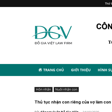
Thứ b
TRANG CHỦ
GIỚI THIỆU
HÌNH S
Hôn nhân
Nuôi nhận con
Thủ tục nhận con riêng của vợ làm con
Bởi
Công ty luật Đỗ Gia Việt
-
24/10/2020