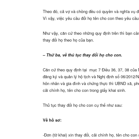
Theo đó, cả vợ và chồng đều có quyền và nghĩa vụ đ
Vì vậy, việc yêu cầu đổi họ tên cho con theo yêu cầu
Như vậy, căn cứ theo những quy định trên thì bạn cầ
thay đổi họ theo họ của bạn.
– Thứ ba, về thủ tục thay đổi họ cho con.
Căn cứ theo quy định tại mục 7 Điều 36, 37, 38 của
đăng ký và quản lý hộ tịch và Nghị định số 06/2012/
hôn nhân và gia đình và chứng thực thì UBND xã, ph
cải chính họ, tên cho con trong giấy khai sinh.
Thủ tục thay đổi họ cho con cụ thể như sau:
Về hồ sơ:
-Đơn (tờ khai) xin thay đổi, cải chính họ, tên cho c