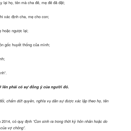
y lại họ, tên mà cha đẻ, mẹ đẻ đã đặt;
hi xác định cha, mẹ cho con;
 hoặc ngược lại;
guồn gốc huyết thống của mình;
ính;
nh”.
rở lên phải có sự đồng ý của người đó.
 đổi, chấm dứt quyền, nghĩa vụ dân sự được xác lập theo họ, tên
h 2014, có quy định
“Con sinh ra trong thời kỳ hôn nhân hoặc do
 của vợ chồng”.