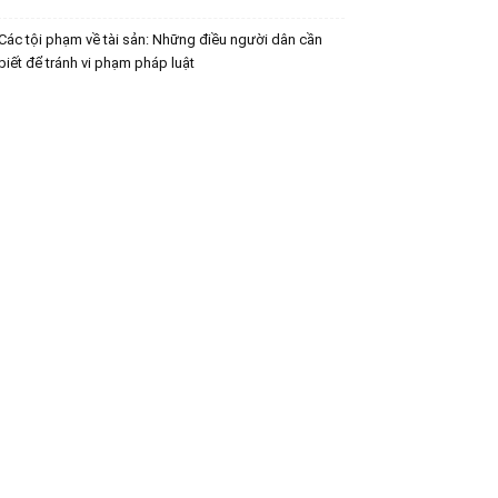
Các tội phạm về tài sản: Những điều người dân cần
biết để tránh vi phạm pháp luật