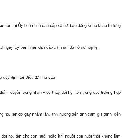
sơ trên tại Ủy ban nhân dân cấp xã nơi bạn đăng kí hộ khẩu thường
ể từ ngày Ủy ban nhân dân cấp xã nhận đủ hồ sơ hợp lệ.
ó quy định tại Điều 27 như sau :
hẩm quyền công nhận việc thay đổi họ, tên trong các trường hợp
ng họ, tên đó gây nhầm lẫn, ảnh hưởng đến tình cảm gia đình, đến
 đổi họ, tên cho con nuôi hoặc khi người con nuôi thôi không làm