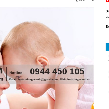
Đị
Lo
Em