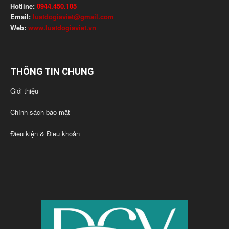
Hotline:
0944.450.105
Email:
luatdogiaviet@gmail.com
Web:
www.luatdogiaviet.vn
THÔNG TIN CHUNG
Giới thiệu
Chính sách bảo mật
Điều kiện & Điều khoản