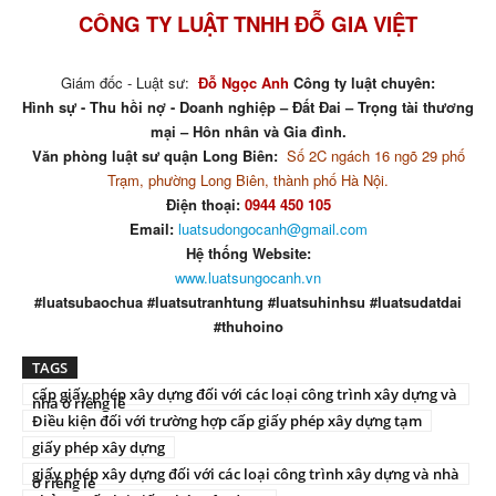
CÔNG TY LUẬT TNHH ĐỖ GIA VIỆT
Giám đốc - Luật sư:
Đỗ Ngọc Anh
Công ty luật chuyên:
Hình sự - Thu hồi nợ - Doanh nghiệp – Đất Đai – Trọng tài thương
mại – Hôn nhân và Gia đình.
Văn phòng luật sư quận Long Biên:
Số 2C ngách 16 ngõ 29 phố
Trạm, phường Long Biên, thành phố Hà Nội.
Điện thoại:
0944 450 105
Email:
luatsudongocanh@gmail.com
Hệ thống Website:
www.luatsungocanh.vn
#luatsubaochua #luatsutranhtung #luatsuhinhsu #luatsudatdai
#thuhoino
TAGS
cấp giấy phép xây dựng đối với các loại công trình xây dựng và
nhà ở riêng lẻ
Điều kiện đối với trường hợp cấp giấy phép xây dựng tạm
giấy phép xây dựng
giấy phép xây dựng đối với các loại công trình xây dựng và nhà
ở riêng lẻ