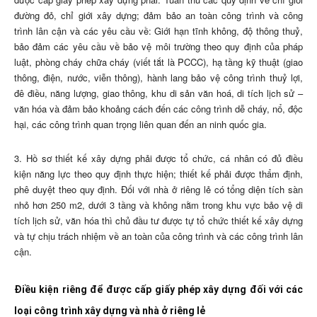
đường đỏ, chỉ giới xây dựng; đảm bảo an toàn công trình và công
trình lân cận và các yêu cầu về: Giới hạn tĩnh không, độ thông thuỷ,
bảo đảm các yêu cầu về bảo vệ môi trường theo quy định của pháp
luật, phòng cháy chữa cháy (viết tắt là PCCC), hạ tầng kỹ thuật (giao
thông, điện, nước, viễn thông), hành lang bảo vệ công trình thuỷ lợi,
đê điều, năng lượng, giao thông, khu di sản văn hoá, di tích lịch sử –
văn hóa và đảm bảo khoảng cách đến các công trình dễ cháy, nổ, độc
hại, các công trình quan trọng liên quan đến an ninh quốc gia.
3. Hồ sơ thiết kế xây dựng phải được tổ chức, cá nhân có đủ điều
kiện năng lực theo quy định thực hiện; thiết kế phải được thẩm định,
phê duyệt theo quy định. Đối với nhà ở riêng lẻ có tổng diện tích sàn
nhỏ hơn 250 m2, dưới 3 tầng và không nằm trong khu vực bảo vệ di
tích lịch sử, văn hóa thì chủ đầu tư được tự tổ chức thiết kế xây dựng
và tự chịu trách nhiệm về an toàn của công trình và các công trình lân
cận.
Điều kiện riêng để được cấp giấy phép xây dựng đối với các
loại công trình xây dựng và nhà ở riêng lẻ