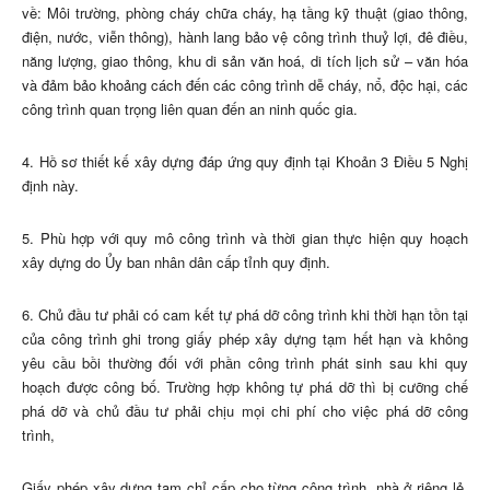
về: Môi trường, phòng cháy chữa cháy, hạ tầng kỹ thuật (giao thông,
điện, nước, viễn thông), hành lang bảo vệ công trình thuỷ lợi, đê điều,
năng lượng, giao thông, khu di sản văn hoá, di tích lịch sử – văn hóa
và đảm bảo khoảng cách đến các công trình dễ cháy, nổ, độc hại, các
công trình quan trọng liên quan đến an ninh quốc gia.
4. Hồ sơ thiết kế xây dựng đáp ứng quy định tại Khoản 3 Điều 5 Nghị
định này.
5. Phù hợp với quy mô công trình và thời gian thực hiện quy hoạch
xây dựng do Ủy ban nhân dân cấp tỉnh quy định.
6. Chủ đầu tư phải có cam kết tự phá dỡ công trình khi thời hạn tồn tại
của công trình ghi trong giấy phép xây dựng tạm hết hạn và không
yêu cầu bồi thường đối với phần công trình phát sinh sau khi quy
hoạch được công bố. Trường hợp không tự phá dỡ thì bị cưỡng chế
phá dỡ và chủ đầu tư phải chịu mọi chi phí cho việc phá dỡ công
trình,
Giấy phép xây dựng tạm chỉ cấp cho từng công trình, nhà ở riêng lẻ,