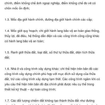
chính, điểm khống chế ảnh ngoại nghiệp, điểm khống chế đo vẽ có
chôn mốc ổn định;
1.3. Mốc địa giới hành chính, đường địa giới hành chính các cấp;
1.4. Mốc giới quy hoạch; chi giới hành lang bảo vệ an toàn giao thông,
thủy lợi, đê điều, hệ thống dẫn điện và các công trình công cộng khác
có hành lang bảo vệ an toàn;
1.5. Ranh giới thửa đất, loại đất, số thứ tự thửa đất, diện tích thửa
đất;
1.6. Nhà ở và công trình xây dựng khác: chi thể hiện trên bản đồ các
công trình xây dựng chính phù hợp với mục đích sử dụng của thửa
đất, trừ các công trình xây dựng tạm thời. Các công trình ngầm khi có
yêu cầu thể hiện trên bản đồ địa chính phải được nêu cụ thể trong
thiết kế kỹ thuật – dự toán công trình;
1.7. Các đối tượng chiếm đất không tạo thành thửa đất như đường