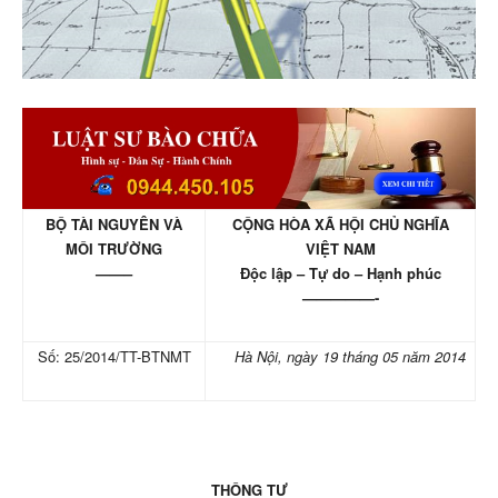
BỘ TÀI NGUYÊN VÀ
CỘNG HÒA XÃ HỘI CHỦ NGHĨA
MÔI TRƯỜNG
VIỆT NAM
——–
Độc lập – Tự do – Hạnh phúc
—————-
Số: 25/2014/TT-BTNMT
Hà Nội, ngày 19 tháng 05 năm 2014
THÔNG TƯ