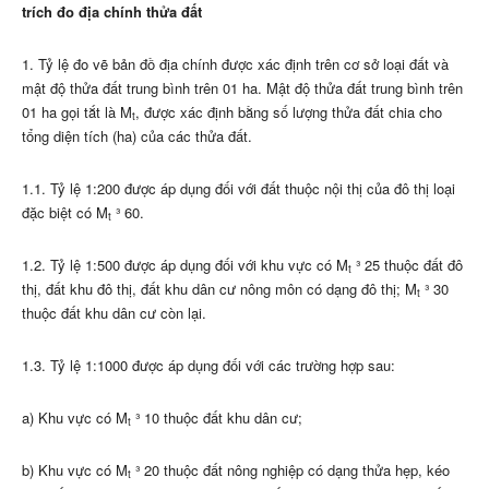
trích đo địa chính thửa đất
1. Tỷ lệ đo vẽ bản đồ địa chính được xác định trên cơ sở loại đất và
mật độ thửa đất trung bình trên 01 ha. Mật độ thửa đất trung bình trên
01 ha gọi tắt là M
, được xác định bằng số lượng thửa đất chia cho
t
tổng diện tích (ha) của các thửa đất.
1.1. Tỷ lệ 1:200 được áp dụng đối với đất thuộc nội thị của đô thị loại
đặc biệt có M
³ 60.
t
1.2. Tỷ lệ 1:500 được áp dụng đối với khu vực có M
³ 25 thuộc đất đô
t
thị, đất khu đô thị, đất khu dân cư nông môn có dạng đô thị; M
³ 30
t
thuộc đất khu dân cư còn lại.
1.3. Tỷ lệ 1:1000 được áp dụng đối với các trường hợp sau:
a) Khu vực có M
³ 10 thuộc đất khu dân cư;
t
b) Khu vực có M
³ 20 thuộc đất nông nghiệp có dạng thửa hẹp, kéo
t