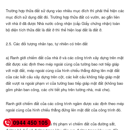
Trường hợp thửa đất sử dụng vào nhiều mục đích thì phải thể hiện các
mục đích sử dụng đất đó. Trường hợp thửa đất có vườn, ao gắn liền
với nhà ở đã được Nhà nước công nhận (cấp Giấy chứng nhận) toàn
bộ diện tích thửa đất là đất ở thì thể hiện loại đất là đất ở.
2.5. Các đối tượng nhân tạo, tự nhiên có trên đất
a) Ranh giới chiếm đất của nhà ở và các công trình xây dựng trên mặt
đất được xác định theo mép ngoài cùng của tường bao nơi tiếp giáp
với mặt đất, mép ngoài cùng của hình chiếu thẳng đứng lên mặt đất
của các kết cấu xây dựng trên cột, các kết cấu không tiếp giáp mặt
đất vượt ra ngoài phạm vi của tường bao tiếp giáp mặt đất (không bao
gồm phần ban công, các chi tiết phụ trên tường nhà, mái che).
Ranh giới chiếm đất của các công trình ngầm được xác định theo mép
ngoài cùng của hình chiếu thẳng đứng lên mặt đất của công trình đó.
0944 450 105
b) Hệ thống giao thông biểu thị phạm vi chiếm đất của đường sắt,