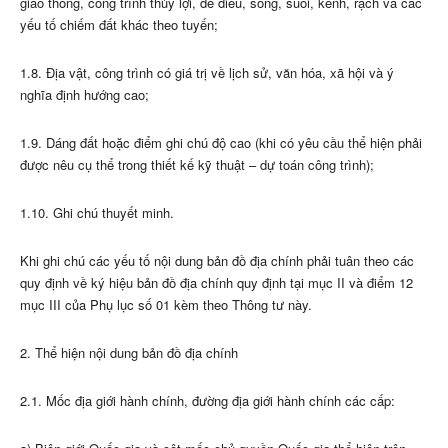
giao thông, công trình thủy lợi, đê điều, sông, suối, kênh, rạch và các
yếu tố chiếm đất khác theo tuyến;
1.8. Địa vật, công trình có giá trị về lịch sử, văn hóa, xã hội và ý
nghĩa định hướng cao;
1.9. Dáng đất hoặc điểm ghi chú độ cao (khi có yêu cầu thể hiện phải
được nêu cụ thể trong thiết kế kỹ thuật – dự toán công trình);
1.10. Ghi chú thuyết minh.
Khi ghi chú các yếu tố nội dung bản đồ địa chính phải tuân theo các
quy định về ký hiệu bản đồ địa chính quy định tại mục II và điểm 12
mục III của Phụ lục số 01 kèm theo Thông tư này.
2. Thể hiện nội dung bản đồ địa chính
2.1. Mốc địa giới hành chính, đường địa giới hành chính các cấp: