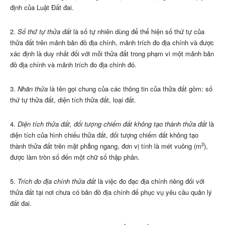
định của Luật Đất đai.
2.
Số thứ tự thửa đất
là số tự nhiên dùng để thể hiện số thứ tự của
thửa đất trên mảnh bản đồ địa chính, mảnh trích đo địa chính và được
xác định là duy nhất đối với mỗi thửa đất trong phạm vi một mảnh bản
đồ địa chính và mảnh trích đo địa chính đó.
3.
Nhãn thửa
là tên gọi chung của các thông tin của thửa đất gồm: số
thứ tự thửa đất, diện tích thửa đất, loại đất.
4.
Diện tích thửa đất, đối tượng chiếm đất không tạo thành thửa đất
là
diện tích của hình chiếu thửa đất, đối tượng chiếm đất không tạo
2
thành thửa đất trên mặt phẳng ngang, đơn vị tính là mét vuông (m
),
được làm tròn số đến một chữ số thập phân.
5.
Trích đo địa chính thửa đất
là việc đo đạc địa chính riêng đối với
thửa đất tại nơi chưa có bản đồ địa chính để phục vụ yêu cầu quản lý
đất đai.