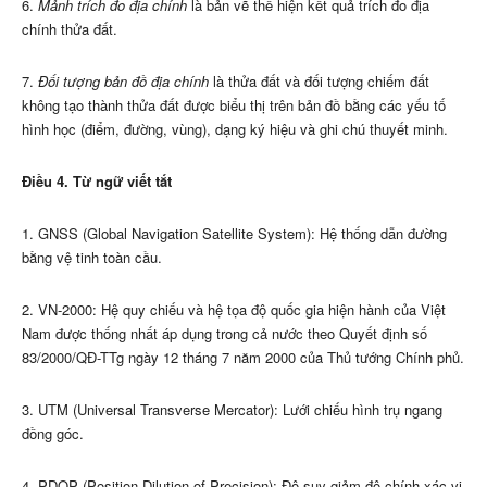
6.
Mảnh trích đo địa chính
là bản vẽ thể hiện kết quả trích đo địa
chính thửa đất.
7.
Đối tượng bản đồ địa chính
là thửa đất và đối tượng chiếm đất
không tạo thành thửa đất được biểu thị trên bản đồ bằng các yếu tố
hình học (điểm, đường, vùng), dạng ký hiệu và ghi chú thuyết minh.
Điều 4. Từ ngữ viết tắt
1. GNSS (Global Navigation Satellite System): Hệ thống dẫn đường
bằng vệ tinh toàn cầu.
2. VN-2000: Hệ quy chiếu và hệ tọa độ quốc gia hiện hành của Việt
Nam được thống nhất áp dụng trong cả nước theo Quyết định số
83/2000/QĐ-TTg ngày 12 tháng 7 năm 2000 của Thủ tướng Chính phủ.
3. UTM (Universal Transverse Mercator): Lưới chiếu hình trụ ngang
đồng góc.
4. PDOP (Position Dilution of Precision): Độ suy giảm độ chính xác vị