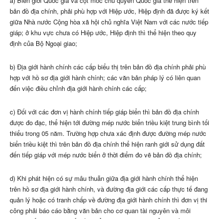
a) Biên giới Quốc gia và cột mốc chủ quyền Quốc gia thể hiện trên
bản đồ địa chính, phải phù hợp với Hiệp ước, Hiệp định đã được ký kết
giữa Nhà nước Cộng hòa xã hội chủ nghĩa Việt Nam với các nước tiếp
giáp; ở khu vực chưa có Hiệp ước, Hiệp định thì thể hiện theo quy
định của Bộ Ngoại giao;
b) Địa giới hành chính các cấp biểu thị trên bản đồ địa chính phải phù
hợp với hồ sơ địa giới hành chính; các văn bản pháp lý có liên quan
đến việc điều chỉnh địa giới hành chính các cấp;
c) Đối với các đơn vị hành chính tiếp giáp biển thì bản đồ địa chính
được đo đạc, thể hiện tới đường mép nước biển triều kiệt trung bình tối
thiểu trong 05 năm. Trường hợp chưa xác định được đường mép nước
biển triều kiệt thì trên bản đồ địa chính thể hiện ranh giới sử dụng đất
đến tiếp giáp với mép nước biển ở thời điểm đo vẽ bản đồ địa chính;
d) Khi phát hiện có sự mâu thuẫn giữa địa giới hành chính thể hiện
trên hồ sơ địa giới hành chính, và đường địa giới các cấp thực tế đang
quản lý hoặc có tranh chấp về đường địa giới hành chính thì đơn vị thi
công phải báo cáo bằng văn bản cho cơ quan tài nguyên và môi