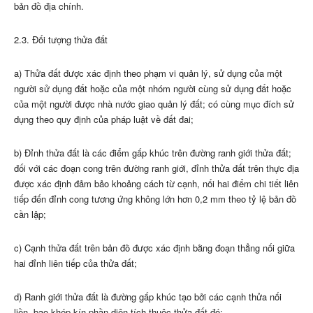
bản đồ địa chính.
2.3. Đối tượng thửa đất
a) Thửa đất được xác định theo phạm vi quản lý, sử dụng của một
người sử dụng đất hoặc của một nhóm người cùng sử dụng đất hoặc
của một người được nhà nước giao quản lý đất; có cùng mục đích sử
dụng theo quy định của pháp luật về đất đai;
b) Đỉnh thửa đất là các điểm gấp khúc trên đường ranh giới thửa đất;
đối với các đoạn cong trên đường ranh giới, đỉnh thửa đất trên thực địa
được xác định đảm bảo khoảng cách từ cạnh, nối hai điểm chi tiết liên
tiếp đến đỉnh cong tương ứng không lớn hơn 0,2 mm theo tỷ lệ bản đồ
cần lập;
c) Cạnh thửa đất trên bản đồ được xác định bằng đoạn thẳng nối giữa
hai đỉnh liên tiếp của thửa đất;
d) Ranh giới thửa đất là đường gấp khúc tạo bởi các cạnh thửa nối
liền, bao khép kín phần diện tích thuộc thửa đất đó;