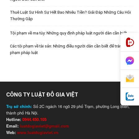
Thuê Luật Sư Hình Sự Hết Bao Nhiêu Tiền? Giải Đáp Những Câu Hỏi
Thường Gặp
Tội phạm về ma túy: Những quy định pháp luật người dân cần biết
Các tội phạm về tài sản: Những điều người dân cần biết để tránh vi
phạm pháp luật
CÔNG TY LUẬT ĐỖ GIA VIỆT
Trụ sở chính:
Số 2C ngách 16 ngõ 29 phố Trạm, phường Long Biên,
thành phố Hà Nội.
Hotline:
0944.450.105
Email:
luatdogiaviet@gmail.com
Web:
www.luatdogiaviet.vn