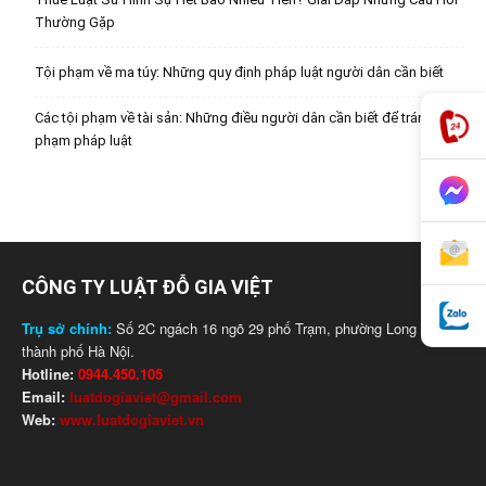
Thường Gặp
Tội phạm về ma túy: Những quy định pháp luật người dân cần biết
Các tội phạm về tài sản: Những điều người dân cần biết để tránh vi
phạm pháp luật
CÔNG TY LUẬT ĐỖ GIA VIỆT
Trụ sở chính:
Số 2C ngách 16 ngõ 29 phố Trạm, phường Long Biên,
thành phố Hà Nội.
Hotline:
0944.450.105
Email:
luatdogiaviet@gmail.com
Web:
www.luatdogiaviet.vn