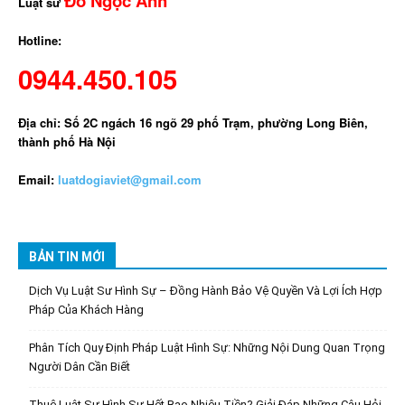
Đỗ Ngọc Anh
Luật sư
Hotline:
0944.450.105
Địa chỉ: Số 2C ngách 16 ngõ 29 phố Trạm, phường Long Biên,
thành phố Hà Nội
Email:
luatdogiaviet@gmail.com
BẢN TIN MỚI
Dịch Vụ Luật Sư Hình Sự – Đồng Hành Bảo Vệ Quyền Và Lợi Ích Hợp
Pháp Của Khách Hàng
Phân Tích Quy Định Pháp Luật Hình Sự: Những Nội Dung Quan Trọng
Người Dân Cần Biết
Thuê Luật Sư Hình Sự Hết Bao Nhiêu Tiền? Giải Đáp Những Câu Hỏi