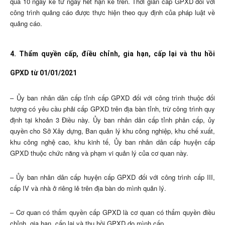
quá 10 ngày kể từ ngày hết hạn kể trên. Thời gian cấp GPXD đối với
công trình quảng cáo được thực hiện theo quy định của pháp luật về
quảng cáo.
4. Thẩm quyền cấp, điều chỉnh, gia hạn, cấp lại và thu hồi
GPXD từ 01/01/2021
– Ủy ban nhân dân cấp tỉnh cấp GPXD đối với công trình thuộc đối
tượng có yêu cầu phải cấp GPXD trên địa bàn tỉnh, trừ công trình quy
định tại khoản 3 Điều này. Ủy ban nhân dân cấp tỉnh phân cấp, ủy
quyền cho Sở Xây dựng, Ban quản lý khu công nghiệp, khu chế xuất,
khu công nghệ cao, khu kinh tế, Ủy ban nhân dân cấp huyện cấp
GPXD thuộc chức năng và phạm vi quản lý của cơ quan này.
– Ủy ban nhân dân cấp huyện cấp GPXD đối với công trình cấp III,
cấp IV và nhà ở riêng lẻ trên địa bàn do mình quản lý.
– Cơ quan có thẩm quyền cấp GPXD là cơ quan có thẩm quyền điều
chỉnh, gia hạn, cấp lại và thu hồi GPXD do mình cấp.