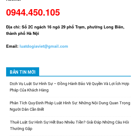
0944.450.105
Địa chỉ: Số 2C ngách 16 ngõ 29 phố Trạm, phường Long Biên,
thành phố Hà Nội
Email:
luatdogiaviet@gmail.com
BẢN TIN MỚI
Dịch Vụ Luật Sư Hình Sự – Đồng Hành Bảo Vệ Quyền Và Lợi Ích Hợp
Pháp Của Khách Hàng
Phân Tích Quy Định Pháp Luật Hình Sự: Những Nội Dung Quan Trọng
Người Dân Cần Biết
Thuê Luật Sư Hình Sự Hết Bao Nhiêu Tiền? Giải Đáp Những Câu Hỏi
Thường Gặp