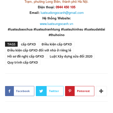
Trạm, phường Long Biên, thành phố Hà Nội.
Điện thoại:
0944 450 105
Email:
luatsudongocanh@gmail.com
Hệ thống Website:
www.luatsungocanh.vn
#luatsubaochua #luatsutranhtung #luatsuhinhsu #luatsudatdai
#thuhoino
TAGS
cấp GPXD
Điều kiện cấp GPXD
Điều kiện cấp GPXD đối với nhà ở riêng lẻ
Hồ sơ đề nghị cấp GPXD
Luật Xây dựng sửa đổi 2020
Quy trình cấp GPXD
Facebook
Twitter
Pinterest