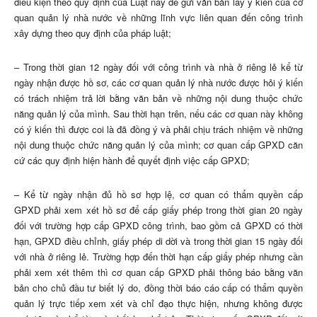
điều kiện theo quy định của Luật này để gửi văn bản lấy ý kiến của cơ
quan quản lý nhà nước về những lĩnh vực liên quan đến công trình
xây dựng theo quy định của pháp luật;
– Trong thời gian 12 ngày đối với công trình và nhà ở riêng lẻ kể từ
ngày nhận được hồ sơ, các cơ quan quản lý nhà nước được hỏi ý kiến
có trách nhiệm trả lời bằng văn bản về những nội dung thuộc chức
năng quản lý của mình. Sau thời hạn trên, nếu các cơ quan này không
có ý kiến thì được coi là đã đồng ý và phải chịu trách nhiệm về những
nội dung thuộc chức năng quản lý của mình; cơ quan cấp GPXD căn
cứ các quy định hiện hành để quyết định việc cấp GPXD;
– Kể từ ngày nhận đủ hồ sơ hợp lệ, cơ quan có thẩm quyền cấp
GPXD phải xem xét hồ sơ để cấp giấy phép trong thời gian 20 ngày
đối với trường hợp cấp GPXD công trình, bao gồm cả GPXD có thời
hạn, GPXD điều chỉnh, giấy phép di dời và trong thời gian 15 ngày đối
với nhà ở riêng lẻ. Trường hợp đến thời hạn cấp giấy phép nhưng cần
phải xem xét thêm thì cơ quan cấp GPXD phải thông báo bằng văn
bản cho chủ đầu tư biết lý do, đồng thời báo cáo cấp có thẩm quyền
quản lý trực tiếp xem xét và chỉ đạo thực hiện, nhưng không được