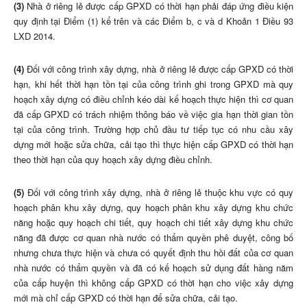
(3)
Nhà ở riêng lẻ được cấp GPXD có thời hạn phải đáp ứng điều kiện
quy định tại Điểm (1) kể trên và các Điểm b, c và d Khoản 1 Điều 93
LXD 2014.
(4)
Đối với công trình xây dựng, nhà ở riêng lẻ được cấp GPXD có thời
hạn, khi hết thời hạn tồn tại của công trình ghi trong GPXD mà quy
hoạch xây dựng có điều chỉnh kéo dài kế hoạch thực hiện thì cơ quan
đã cấp GPXD có trách nhiệm thông báo về việc gia hạn thời gian tồn
tại của công trình. Trường hợp chủ đầu tư tiếp tục có nhu cầu xây
dựng mới hoặc sửa chữa, cải tạo thì thực hiện cấp GPXD có thời hạn
theo thời hạn của quy hoạch xây dựng điều chỉnh.
(5)
Đối với công trình xây dựng, nhà ở riêng lẻ thuộc khu vực có quy
hoạch phân khu xây dựng, quy hoạch phân khu xây dựng khu chức
năng hoặc quy hoạch chi tiết, quy hoạch chi tiết xây dựng khu chức
năng đã được cơ quan nhà nước có thẩm quyền phê duyệt, công bố
nhưng chưa thực hiện và chưa có quyết định thu hồi đất của cơ quan
nhà nước có thẩm quyền và đã có kế hoạch sử dụng đất hàng năm
của cấp huyện thì không cấp GPXD có thời hạn cho việc xây dựng
mới mà chỉ cấp GPXD có thời hạn để sửa chữa, cải tạo.