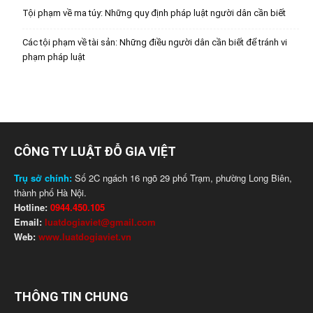
Tội phạm về ma túy: Những quy định pháp luật người dân cần biết
Các tội phạm về tài sản: Những điều người dân cần biết để tránh vi
phạm pháp luật
CÔNG TY LUẬT ĐỖ GIA VIỆT
Trụ sở chính:
Số 2C ngách 16 ngõ 29 phố Trạm, phường Long Biên,
thành phố Hà Nội.
Hotline:
0944.450.105
Email:
luatdogiaviet@gmail.com
Web:
www.luatdogiaviet.vn
THÔNG TIN CHUNG