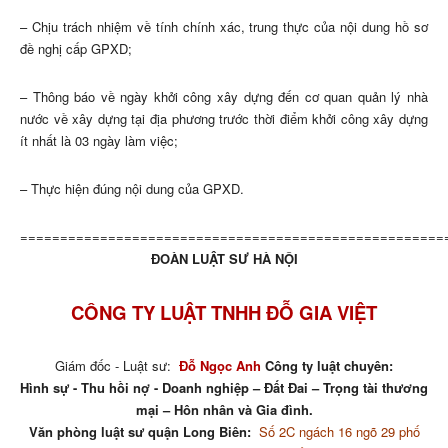
– Chịu trách nhiệm về tính chính xác, trung thực của nội dung hồ sơ
đề nghị cấp GPXD;
– Thông báo về ngày khởi công xây dựng đến cơ quan quản lý nhà
nước về xây dựng tại địa phương trước thời điểm khởi công xây dựng
ít nhất là 03 ngày làm việc;
– Thực hiện đúng nội dung của GPXD.
=====================================================
ĐOÀN LUẬT SƯ HÀ NỘI
CÔNG TY LUẬT TNHH ĐỖ GIA VIỆT
Giám đốc - Luật sư:
Đỗ Ngọc Anh
Công ty luật chuyên:
Hình sự - Thu hồi nợ - Doanh nghiệp – Đất Đai – Trọng tài thương
mại – Hôn nhân và Gia đình.
Văn phòng luật sư quận Long Biên:
Số 2C ngách 16 ngõ 29 phố