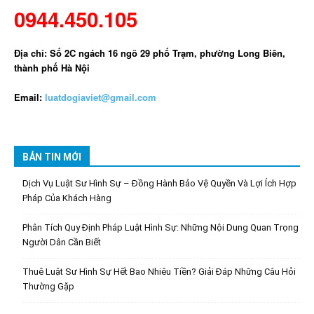
0944.450.105
Địa chỉ: Số 2C ngách 16 ngõ 29 phố Trạm, phường Long Biên,
thành phố Hà Nội
Email:
luatdogiaviet@gmail.com
BẢN TIN MỚI
Dịch Vụ Luật Sư Hình Sự – Đồng Hành Bảo Vệ Quyền Và Lợi Ích Hợp
Pháp Của Khách Hàng
Phân Tích Quy Định Pháp Luật Hình Sự: Những Nội Dung Quan Trọng
Người Dân Cần Biết
Thuê Luật Sư Hình Sự Hết Bao Nhiêu Tiền? Giải Đáp Những Câu Hỏi
Thường Gặp