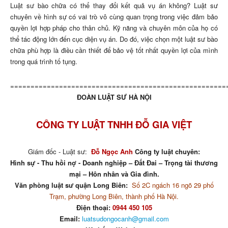
Luật sư bào chữa có thể thay đổi kết quả vụ án không? Luật sư
chuyên về hình sự có vai trò vô cùng quan trọng trong việc đảm bảo
quyền lợi hợp pháp cho thân chủ. Kỹ năng và chuyên môn của họ có
thể tác động lớn đến cục diện vụ án. Do đó, việc chọn một luật sư bào
chữa phù hợp là điều cần thiết để bảo vệ tốt nhất quyền lợi của mình
trong quá trình tố tụng.
=====================================================
ĐOÀN LUẬT SƯ HÀ NỘI
CÔNG TY LUẬT TNHH ĐỖ GIA VIỆT
Giám đốc - Luật sư:
Đỗ Ngọc Anh
Công ty luật chuyên:
Hình sự - Thu hồi nợ - Doanh nghiệp – Đất Đai – Trọng tài thương
mại – Hôn nhân và Gia đình.
Văn phòng luật sư quận Long Biên:
Số 2C ngách 16 ngõ 29 phố
Trạm, phường Long Biên, thành phố Hà Nội.
Điện thoại:
0944 450 105
Email:
luatsudongocanh@gmail.com