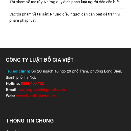
Tội phạm về ma túy: Những quy định pháp luật người dân cần biết
Các tội phạm về tài sản: Những điều người dân cần biết để tránh vi
phạm pháp luật
CÔNG TY LUẬT ĐỖ GIA VIỆT
Trụ sở chính:
Số 2C ngách 16 ngõ 29 phố Trạm, phường Long Biên,
thành phố Hà Nội.
Hotline:
0944.450.105
Email:
luatdogiaviet@gmail.com
Web:
www.luatdogiaviet.vn
THÔNG TIN CHUNG