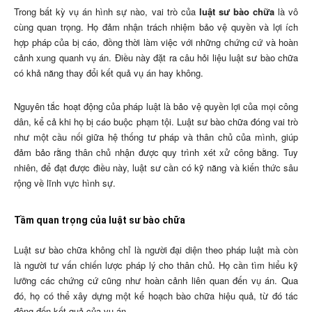
Trong bất kỳ vụ án hình sự nào, vai trò của
luật sư bào chữa
là vô
cùng quan trọng. Họ đảm nhận trách nhiệm bảo vệ quyền và lợi ích
hợp pháp của bị cáo, đồng thời làm việc với những chứng cứ và hoàn
cảnh xung quanh vụ án. Điều này đặt ra câu hỏi liệu luật sư bào chữa
có khả năng thay đổi kết quả vụ án hay không.
Nguyên tắc hoạt động của pháp luật là bảo vệ quyền lợi của mọi công
dân, kể cả khi họ bị cáo buộc phạm tội. Luật sư bào chữa đóng vai trò
như một cầu nối giữa hệ thống tư pháp và thân chủ của mình, giúp
đảm bảo rằng thân chủ nhận được quy trình xét xử công bằng. Tuy
nhiên, để đạt được điều này, luật sư cần có kỹ năng và kiến thức sâu
rộng về lĩnh vực hình sự.
Tầm quan trọng của luật sư bào chữa
Luật sư bào chữa không chỉ là người đại diện theo pháp luật mà còn
là người tư vấn chiến lược pháp lý cho thân chủ. Họ cần tìm hiểu kỹ
lưỡng các chứng cứ cũng như hoàn cảnh liên quan đến vụ án. Qua
đó, họ có thể xây dựng một kế hoạch bào chữa hiệu quả, từ đó tác
động đến kết quả của vụ án.