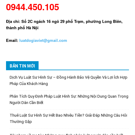
0944.450.105
Địa chỉ: Số 2C ngách 16 ngõ 29 phố Trạm, phường Long Biên,
thành phố Hà Nội
Email:
luatdogiaviet@gmail.com
BẢN TIN MỚI
Dịch Vụ Luật Sư Hình Sự – Đồng Hành Bảo Vệ Quyền Và Lợi Ích Hợp
Pháp Của Khách Hàng
Phân Tích Quy Định Pháp Luật Hình Sự: Những Nội Dung Quan Trọng
Người Dân Cần Biết
Thuê Luật Sư Hình Sự Hết Bao Nhiêu Tiền? Giải Đáp Những Câu Hỏi
Thường Gặp