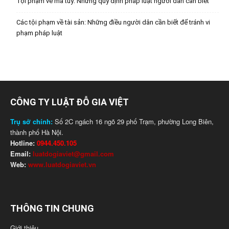
Tội phạm về ma túy: Những quy định pháp luật người dân cần biết
Các tội phạm về tài sản: Những điều người dân cần biết để tránh vi
phạm pháp luật
CÔNG TY LUẬT ĐỖ GIA VIỆT
Trụ sở chính:
Số 2C ngách 16 ngõ 29 phố Trạm, phường Long Biên,
thành phố Hà Nội.
Hotline:
0944.450.105
Email:
luatdogiaviet@gmail.com
Web:
www.luatdogiaviet.vn
THÔNG TIN CHUNG
Giới thiệu