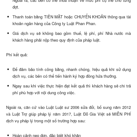
Ngoài ra, các bên có thể thỏa thuận về mức phí cụ thể cho từng
đợt.
Thanh toán bằng TIỀN MẶT hoặc CHUYỂN KHOẢN thông qua tài
khoản ngân hàng của Công ty Luật Phan Phan.
Giá dịch vụ sẽ không bao gồm thuế, lệ phí, phí Nhà nước mà
khách hàng phải nộp theo quy định của pháp luật.
Phí kết quả:
Để đảm bảo tính công bằng, nhanh chóng, hiệu quả khi sử dụng
dịch vụ, các bên có thể tiến hành ký hợp đồng hứa thưởng.
Ngay sau khi việc thực hiện đạt kết quả thì khách hàng sẽ chi trả
phí phù hợp với nội dung công việc.
Ngoài ra, căn cứ vào Luật Luật sư 2006 sửa đổi, bổ sung năm 2012
và Luật Trợ giúp pháp lý năm 2017, Luật Đỗ Gia Việt sẽ MIỄN PHÍ
dịch vụ pháp lý trong một số trường hợp sau:
Hoàn cảnh neo đơn, đặc biệt khó khăn