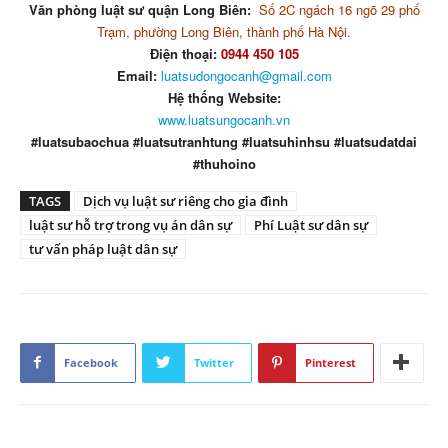
Văn phòng luật sư quận Long Biên:
Số 2C ngách 16 ngõ 29 phố
Trạm, phường Long Biên, thành phố Hà Nội.
Điện thoại:
0944 450 105
Email:
luatsudongocanh@gmail.com
Hệ thống Website:
www.luatsungocanh.vn
#luatsubaochua #luatsutranhtung #luatsuhinhsu #luatsudatdai
#thuhoino
TAGS
Dịch vụ luật sư riêng cho gia đình
luật sư hỗ trợ trong vụ án dân sự
Phí Luật sư dân sự
tư vấn pháp luật dân sự
Facebook
Twitter
Pinterest