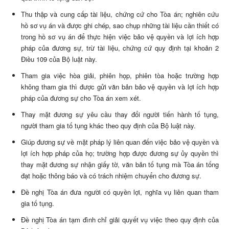
Thu thập và cung cấp tài liệu, chứng cứ cho Tòa án; nghiên cứu
hồ sơ vụ án và được ghi chép, sao chụp những tài liệu cần thiết có
trong hồ sơ vụ án để thực hiện việc bảo vệ quyền và lợi ích hợp
pháp của đương sự, trừ tài liệu, chứng cứ quy định tại khoản 2
Điều 109 của Bộ luật này.
Tham gia việc hòa giải, phiên họp, phiên tòa hoặc trường hợp
không tham gia thì được gửi văn bản bảo vệ quyền và lợi ích hợp
pháp của đương sự cho Tòa án xem xét.
Thay mặt đương sự yêu cầu thay đổi người tiến hành tố tụng,
người tham gia tố tụng khác theo quy định của Bộ luật này.
Giúp đương sự về mặt pháp lý liên quan đến việc bảo vệ quyền và
lợi ích hợp pháp của họ; trường hợp được đương sự ủy quyền thì
thay mặt đương sự nhận giấy tờ, văn bản tố tụng mà Tòa án tống
đạt hoặc thông báo và có trách nhiệm chuyển cho đương sự.
Đề nghị Tòa án đưa người có quyền lợi, nghĩa vụ liên quan tham
gia tố tụng.
Đề nghị Tòa án tạm đình chỉ giải quyết vụ việc theo quy định của