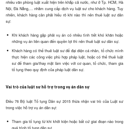
nhiều văn phòng luật xuất hiện trên khắp cả nước, như ở Tp. HCM, Hà
Nội, Đà Nẵng,… nhằm cung cấp dịch vụ luật sư cho khách hàng. Tuy
nhiên, khách hàng cần phải hiểu rõ khi nào thì nên thuê luật sư dân
sự:
Khi khách hàng gặp phải vụ án có nhiều tình tiết khó khăn hoặc
những vụ án liên quan đến quyền lợi thì nên thuê luật sư dân sự.
Khách hàng có thể thuê luật sư để đại diện cá nhân, tổ chức mình
thực hiện các công việc phù hợp pháp luật, hoặc có thể thuê luật
sư để tham gia/thay mặt làm việc với cơ quan, tổ chức, tham gia
tố tụng theo quy định của pháp luật dân sự.
Vai trò của luật sư hỗ trợ trong vụ án dân sự
Điều 76 Bộ luật Tố tụng Dân sự 2015 thừa nhận vai trò của Luật sư
trong việc hỗ trợ vụ án dân sự:
Tham gia tố tụng từ khi khởi kiện hoặc bất cứ giai đoạn nào trong
quá trình tố tụng dân sự.