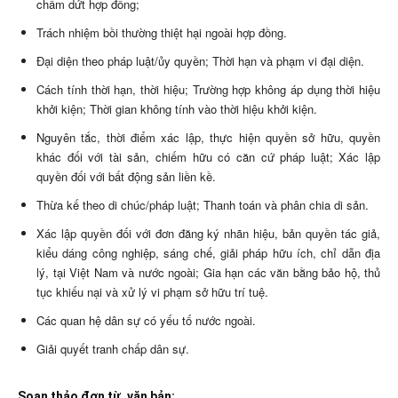
chấm dứt hợp đồng;
Trách nhiệm bồi thường thiệt hại ngoài hợp đồng.
Đại diện theo pháp luật/ủy quyền; Thời hạn và phạm vi đại diện.
Cách tính thời hạn, thời hiệu; Trường hợp không áp dụng thời hiệu
khởi kiện; Thời gian không tính vào thời hiệu khởi kiện.
Nguyên tắc, thời điểm xác lập, thực hiện quyền sở hữu, quyền
khác đối với tài sản, chiếm hữu có căn cứ pháp luật; Xác lập
quyền đối với bất động sản liền kề.
Thừa kế theo di chúc/pháp luật; Thanh toán và phân chia di sản.
Xác lập quyền đối với đơn đăng ký nhãn hiệu, bản quyền tác giả,
kiểu dáng công nghiệp, sáng chế, giải pháp hữu ích, chỉ dẫn địa
lý, tại Việt Nam và nước ngoài; Gia hạn các văn bằng bảo hộ, thủ
tục khiếu nại và xử lý vi phạm sở hữu trí tuệ.
Các quan hệ dân sự có yếu tố nước ngoài.
Giải quyết tranh chấp dân sự.
Soạn thảo đơn từ, văn bản: