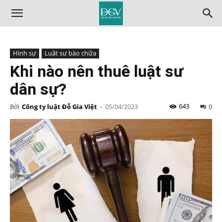
Hình sự
Luật sư bào chữa
Khi nào nên thuê luật sư
dân sự?
643
Bởi
Công ty luật Đỗ Gia Việt
-
05/04/2023
0