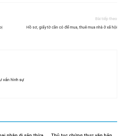
Bài tiếp theo
bị
Hồ sơ, giấy tờ cần có để mua, thuê mua nhà ở xã hội
ư vấn hình sự
hai nhận di sản thừa
Thủ tục chứng thực văn bản