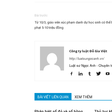
Bài trước
Từ 10/3, giáo viên xúc phạm danh dự học sinh có thể 
phạt 5-10 triệu đồng
Công ty luật Đỗ Gia Việt
http://luatsungocanh.vn/
Luật sư Ngọc Anh - Chuyên t
BÀI VIẾT LIÊN QUAN
XEM THÊM
Phân biệt sổ đỏ và sổ hồng
Thủ tục k