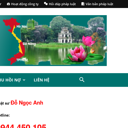
ư
Hoạt động công ty
Hỏi đáp pháp luật
Văn bản pháp luật
HU HỒI NỢ
LIÊN HỆ
Đỗ Ngọc Anh
uật sư
tline:
0944.450.105