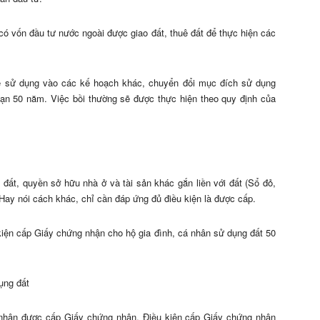
ó vốn đầu tư nước ngoài được giao đất, thuê đất để thực hiện các
ể sử dụng vào các kế hoạch khác, chuyển đổi mục đích sử dụng
 hạn 50 năm. Việc bồi thường sẽ được thực hiện theo quy định của
ất, quyền sở hữu nhà ở và tài sản khác gắn liền với đất (Sổ đỏ,
Hay nói cách khác, chỉ cần đáp ứng đủ điều kiện là được cấp.
kiện cấp Giấy chứng nhận cho hộ gia đình, cá nhân sử dụng đất 50
ụng đất
á nhân được cấp Giấy chứng nhận. Điều kiện cấp Giấy chứng nhận