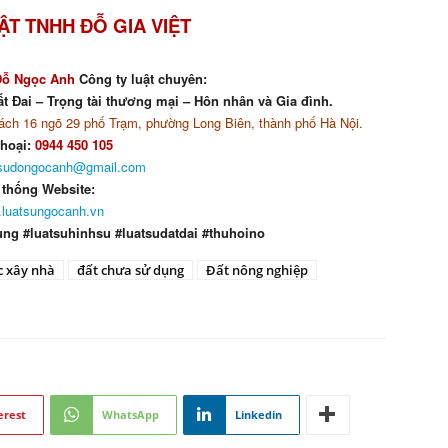
ẬT TNHH ĐỖ GIA VIỆT
Đỗ Ngọc Anh
Công ty luật chuyên:
t Đai – Trọng tài thương mại – Hôn nhân và Gia đình.
ch 16 ngõ 29 phố Trạm, phường Long Biên, thành phố Hà Nội.
thoại:
0944 450 105
tsudongocanh@gmail.com
 thống Website:
luatsungocanh.vn
ung #luatsuhinhsu #luatsudatdai #thuhoino
c xây nhà
đất chưa sử dụng
Đất nông nghiệp
erest
WhatsApp
Linkedin