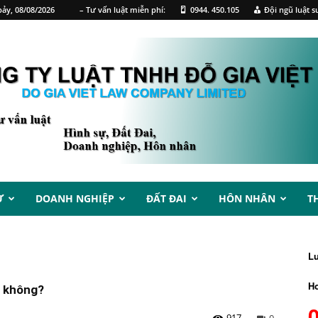
ảy, 08/08/2026
– Tư vấn luật miễn phí:
0944. 450.105
Đội ngũ luật s
Ự
DOANH NGHIỆP
ĐẤT ĐAI
HÔN NHÂN
T
L
Ho
ỏ không?
917
0