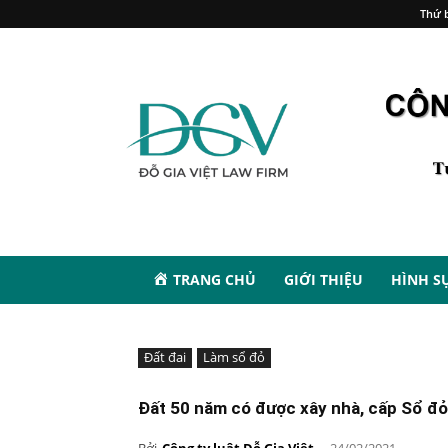
Thứ b
TRANG CHỦ
GIỚI THIỆU
HÌNH S
Đất đai
Làm sổ đỏ
Đất 50 năm có được xây nhà, cấp Sổ đ
Bởi
Công ty luật Đỗ Gia Việt
-
24/02/2021