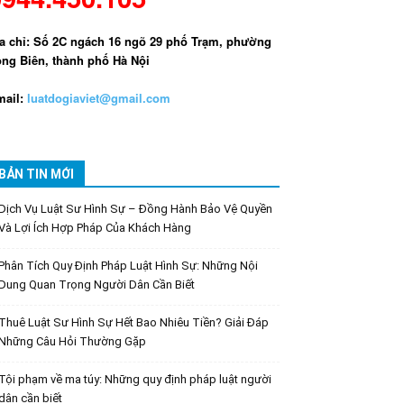
a chỉ: Số 2C ngách 16 ngõ 29 phố Trạm, phường
ng Biên, thành phố Hà Nội
ail:
luatdogiaviet@gmail.com
BẢN TIN MỚI
Dịch Vụ Luật Sư Hình Sự – Đồng Hành Bảo Vệ Quyền
Và Lợi Ích Hợp Pháp Của Khách Hàng
Phân Tích Quy Định Pháp Luật Hình Sự: Những Nội
Dung Quan Trọng Người Dân Cần Biết
Thuê Luật Sư Hình Sự Hết Bao Nhiêu Tiền? Giải Đáp
Những Câu Hỏi Thường Gặp
Tội phạm về ma túy: Những quy định pháp luật người
dân cần biết