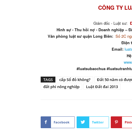
CÔNG TY LU
Giám đốc - Luật sư:
Hình sự - Thu hồi nợ - Doanh nghiệp – Đấ
Văn phòng luật sư quận Long Biên:
Số 2C ngá
Điện 
Email:
lua
Hệ
www.
#luatsubaochua #luatsutranht
TAGS
cấp Sổ đỏ không?
Đất 50 năm có đượ
đất phi nông nghiệp
Luật Đất đai 2013
Facebook
Twitter
Pint