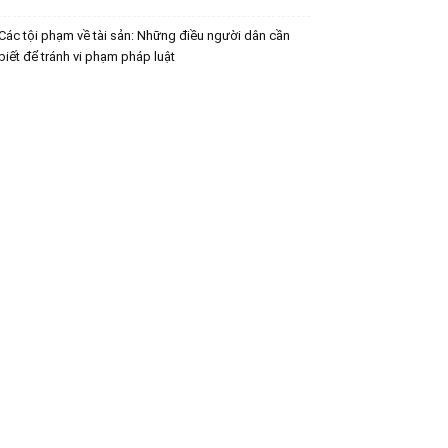
Các tội phạm về tài sản: Những điều người dân cần
biết để tránh vi phạm pháp luật