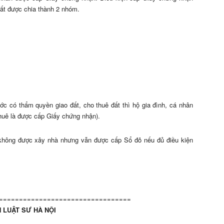
ất được chia thành 2 nhóm.
c có thẩm quyền giao đất, cho thuê đất thì hộ gia đình, cá nhân
huê là được cấp Giấy chứng nhận).
không được xây nhà nhưng vẫn được cấp Sổ đỏ nếu đủ điều kiện
=================================
 LUẬT SƯ HÀ NỘI