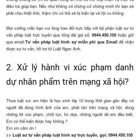
điều tra giúp bạn. Nếu như không có chứng cứ chứng minh thì bạn sẽ
phải chịu thiệt thòi, thậm chí có thể sẽ bị kiện lại về tội vu khống.
Mọi vướng mắc bạn vui lòng trao đổi trực tiếp với bộ phận luật sư tư
vấn pháp luật trực tuyến qua tổng đài gọi số:
0944.450.105
hoặc gửi
qua email:
Tư vấn pháp luật hình sự miễn phí qua Email
để nhận
được sự tư vấn, hỗ trợ từ Luật Ngọc Anh.
2. Xử lý hành vi xúc phạm danh
dự nhân phẩm trên mạng xã hội?
Thưa luật sư: em hiện là học sinh lớp 12 trong thời gian gần đây có
người đã dùng hình ảnh của em, phát tán trên mạng xã hội, dùng
những lời xúc phạm, chửi tục, hù dọa, những người đó em đều biết.
Em có thể kiện được hay không ?
Em xin cảm ơn !
>> Luật sư tư vấn pháp luật hình sự trực tuyến, gọi: 0944.450.105