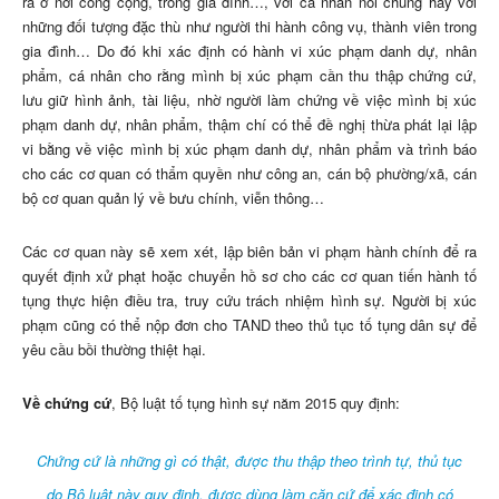
ra ở nơi công cộng, trong gia đình…, với cá nhân nói chung hay với
những đối tượng đặc thù như người thi hành công vụ, thành viên trong
gia đình… Do đó khi xác định có hành vi xúc phạm danh dự, nhân
phẩm, cá nhân cho rằng mình bị xúc phạm cần thu thập chứng cứ,
lưu giữ hình ảnh, tài liệu, nhờ người làm chứng về việc mình bị xúc
phạm danh dự, nhân phẩm, thậm chí có thể đề nghị thừa phát lại lập
vi bằng về việc mình bị xúc phạm danh dự, nhân phẩm và trình báo
cho các cơ quan có thẩm quyền như công an, cán bộ phường/xã, cán
bộ cơ quan quản lý về bưu chính, viễn thông…
Các cơ quan này sẽ xem xét, lập biên bản vi phạm hành chính để ra
quyết định xử phạt hoặc chuyển hồ sơ cho các cơ quan tiến hành tố
tụng thực hiện điều tra, truy cứu trách nhiệm hình sự. Người bị xúc
phạm cũng có thể nộp đơn cho TAND theo thủ tục tố tụng dân sự để
yêu cầu bồi thường thiệt hại.
Về chứng cứ
, Bộ luật tố tụng hình sự năm 2015 quy định:
Chứng cứ là những gì có thật, được thu thập theo trình tự, thủ tục
do Bộ luật này quy định, được dùng làm căn cứ để xác định có