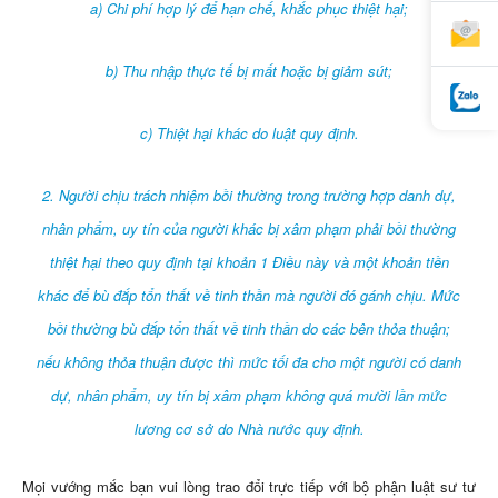
a) Chi phí hợp lý để hạn chế, khắc phục thiệt hại;
b) Thu nhập thực tế bị mất hoặc bị giảm sút;
c) Thiệt hại khác do luật quy định.
2. Người chịu trách nhiệm bồi thường trong trường hợp danh dự,
nhân phẩm, uy tín của người khác bị xâm phạm phải bồi thường
thiệt hại theo quy định tại khoản 1 Điều này và một khoản tiền
khác để bù đắp tổn thất về tinh thần mà người đó gánh chịu. Mức
bồi thường bù đắp tổn thất về tinh thần do các bên thỏa thuận;
nếu không thỏa thuận được thì mức tối đa cho một người có danh
dự, nhân phẩm, uy tín bị xâm phạm không quá mười lần mức
lương cơ sở do Nhà nước quy định.
Mọi vướng mắc bạn vui lòng trao đổi trực tiếp với bộ phận luật sư tư