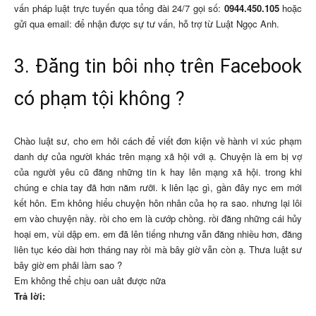
vấn pháp luật trực tuyến qua tổng đài 24/7 gọi số:
0944.450.105
hoặc
gửi qua email: để nhận được sự tư vấn, hỗ trợ từ Luật Ngọc Anh.
3. Đăng tin bôi nhọ trên Facebook
có phạm tội không ?
Chào luật sư, cho em hỏi cách để viết đơn kiện về hành vi xúc phạm
danh dự của người khác trên mạng xã hội với ạ. Chuyện là em bị vợ
của người yêu cũ đăng những tin k hay lên mạng xã hội. trong khi
chúng e chia tay đã hơn năm rưỡi. k liên lạc gì, gần đây nyc em mới
kết hôn. Em không hiểu chuyện hôn nhân của họ ra sao. nhưng lại lôi
em vào chuyện nầy. rồi cho em là cướp chồng. rồi đăng những cái hủy
hoại em, vùi dập em. em đã lên tiếng nhưng vẫn đăng nhiều hơn, đăng
liên tục kéo dài hơn tháng nay rồi mà bây giờ vẫn còn ạ. Thưa luật sư
bây giờ em phải làm sao ?
Em không thể chịu oan uât được nữa
Trả lời: