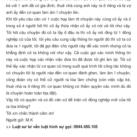
kè với 1 anh đã có gia đình, thuê nhà cùng anh này ra ở riêng và bị vợ
anh ấy đến cơ quan làm ầm ĩ chuyện lên.
Khi tôi yêu cầu cần có 1 cuộc họp làm rõ chuyện này cùng cô ấy và 2
trong số 4 người hỏi thì cô ấy thừa nhận cô ấy có nói về tôi như vậy.
Tôi hỏi câu chuyện đó cô ta lấy ở đâu ra thì cô ấy nói rằng từ 1 đồng
nghiệp cũ của tôi, tôi yêu cầu cung cấp thông tin người đó thì cô ta có
đưa ra 1 người, tôi đã gọi điện cho người này để xác minh nhưng cô ta
khẳng định cô ta không nói như vậy. Cả cuộc gọi xác minh thông tin
này và cuộc họp xác nhận việc đưa tin đã được tôi ghi âm lại. Tôi có
thể lấy xác nhận từ cơ quan cũ trong suốt quá trình tôi công tác không
có chuyện tôi bị người nào đến cơ quan đánh ghen, làm ầm ĩ chuyện,
công đoàn cty có thể cử người ra tòa làm chứng (còn việc cặp kè,
thuê nhà ra ở riêng thì cơ quan không có thẩm quyền xác minh dù đó
là chuyện hoàn toàn bịa đặt).
Vậy tôi có quyền và có đủ căn cứ để kiện cô đồng nghiệp mới của tôi
ra tòa không?
Tôi xin chân thành cảm ơn!
Người gửi: M.K
>>
Luật sư tư vấn luật hình sự gọi: 0944.450.105