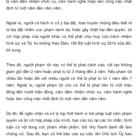
bị cấm đảm nhiệm chức vụ, cấm hành nghề hoặc làm công việc nhất
định từ một năm đến năm năm.
Ngoài ra, người có hành vi cố ý bịa đặt, loan truyền những điều biết rõ
là bịa đặt nhằm xúc phạm danh dự hoặc gây thiệt hại đến quyền, lợi
ích hợp pháp của người khác có thể phải chịu truy cứu trách nhiệm
hình sự về Tội Vu khống theo Điều 156 Bộ luật hình sự 2015 sửa đổi,
bổ sung.
Theo đó, người phạm tội này có thể bị phạt cảnh cáo, cải tạo không
giam giữ đến 2 năm hoặc phạt tù từ 3 tháng đến 2 năm. Nếu phạm tội
nhiều lần hoặc đối với nhiều người có thể bị phạt tù từ 1 năm đến 7
năm. Ngoài ra, người phạm tội còn có thể bị phạt tiền từ một triệu
đồng đến mười triệu đồng, cấm đảm nhiệm chức vụ, cấm hành nghề
hoặc làm công việc nhất định từ một năm đến năm năm.
Do đó, để ngăn chặn và xử lý kịp thời hành vi trái pháp luật xâm phạm
quyền và lợi ích hợp pháp của mình, bạn cần lưu lại các tin nhắn, bình
luận có nội dung xúc phạm nhân phẩm, bôi nhọ thanh danh để làm
chứng cứ. Sau đó, bạn có thể báo cáo sự việc lên Chủ tịch Ủy ban