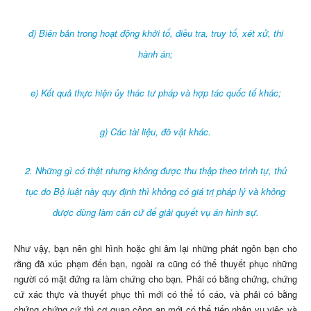
đ) Biên bản trong hoạt động khởi tố, điều tra, truy tố, xét xử, thi
hành án;
e) Kết quả thực hiện ủy thác tư pháp và hợp tác quốc tế khác;
g) Các tài liệu, đồ vật khác.
2. Những gì có thật nhưng không được thu thập theo trình tự, thủ
tục do Bộ luật này quy định thì không có giá trị pháp lý và không
được dùng làm căn cứ để giải quyết vụ án hình sự.
Như vậy, bạn nên ghi hình hoặc ghi âm lại những phát ngôn bạn cho
rằng đã xúc phạm đến bạn, ngoài ra cũng có thể thuyết phục những
người có mặt đứng ra làm chứng cho bạn. Phải có bằng chứng, chứng
cứ xác thực và thuyết phục thì mới có thể tố cáo, và phải có bằng
chứng chứng cứ thì cơ quan công an mới có thể tiếp nhận vụ việc và