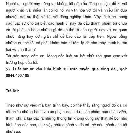
Ngoài ra, người này cũng vu khống tôi nói xấu đồng nghiệp, đố kị với
người khác và nhiều lần có lời nói vô văn hóa với tôi và nhiều lần đưa
chuyện sai sự thật về tôi với đồng nghiệp khác. Vậy tôi kính mong
các luật sư cho tôi biết các hành vi này đã cấu thành phạm tội chưa
và tôi phải có bằng chứng gì để có thể tố cáo người này với cơ quan
chức năng hay đơn giản chỉ để báo cáo lại cấp trên. Ngoài bằng
chứng cụ thể tôi có phải khám bác sĩ tâm lý để cho thấy mình bị tổn
hại về tinh thần ?
Tôi trân trọng cảm ơn. Mong các luật sư bớt chút thời gian xem xét
trường hợp của tôi.
>> Luật sư tư vấn luật hình sự trực tuyến qua tổng đài, gọi:
0944.450.105
Trả lời:
Theo như sự việc mà bạn trình bày, có thể thấy rằng người đó đã có
rất nhiều những hành vi xúc phạm danh dự nhân phẩm của nhân viên,
thậm chí là bịa đặt ra những thông tin không đúng sự thật để bôi nhọ
hình ảnh của bạn, như vậy những hành vi đó có thể cấu thành các tội
như sau: