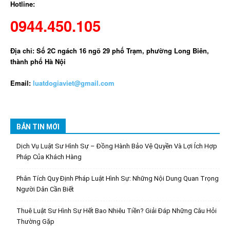
Hotline:
0944.450.105
Địa chỉ: Số 2C ngách 16 ngõ 29 phố Trạm, phường Long Biên,
thành phố Hà Nội
Email:
luatdogiaviet@gmail.com
BẢN TIN MỚI
Dịch Vụ Luật Sư Hình Sự – Đồng Hành Bảo Vệ Quyền Và Lợi Ích Hợp
Pháp Của Khách Hàng
Phân Tích Quy Định Pháp Luật Hình Sự: Những Nội Dung Quan Trọng
Người Dân Cần Biết
Thuê Luật Sư Hình Sự Hết Bao Nhiêu Tiền? Giải Đáp Những Câu Hỏi
Thường Gặp