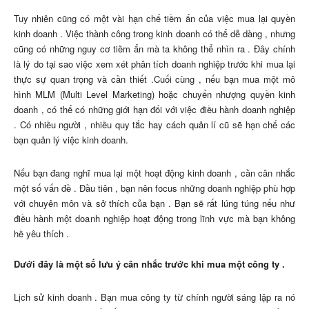
Tuy nhiên cũng có một vài hạn chế tiềm ẩn của việc mua lại quyền
kinh doanh . Việc thành công trong kinh doanh có thể dễ dàng , nhưng
cũng có những nguy cơ tiềm ẩn mà ta không thể nhìn ra . Đây chính
là lý do tại sao việc xem xét phân tích doanh nghiệp trước khi mua lại
thực sự quan trọng và cần thiết .Cuối cùng , nếu bạn mua một mô
hình MLM (Multi Level Marketing) hoặc chuyển nhượng quyền kinh
doanh , có thể có những giới hạn đối với việc điều hành doanh nghiệp
. Có nhiều người , nhiều quy tắc hay cách quản lí cũ sẽ hạn chế các
bạn quản lý việc kinh doanh.
Nếu bạn đang nghĩ mua lại một hoạt động kinh doanh , cần cân nhắc
một số vấn đề . Đầu tiên , bạn nên focus những doanh nghiệp phù hợp
với chuyên môn và sở thích của bạn . Bạn sẽ rất lúng túng nếu như
điều hành một doanh nghiệp hoạt động trong lĩnh vực mà bạn không
hề yêu thích .
Dưới đây là một số lưu ý cân nhắc trước khi mua một công ty .
Lịch sử kinh doanh . Bạn mua công ty từ chính người sáng lập ra nó