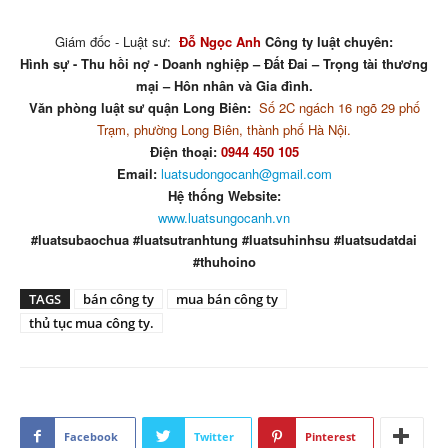
Giám đốc - Luật sư:
Đỗ Ngọc Anh
Công ty luật chuyên:
Hình sự - Thu hồi nợ - Doanh nghiệp – Đất Đai – Trọng tài thương
mại – Hôn nhân và Gia đình.
Văn phòng luật sư quận Long Biên:
Số 2C ngách 16 ngõ 29 phố
Trạm, phường Long Biên, thành phố Hà Nội.
Điện thoại:
0944 450 105
Email:
luatsudongocanh@gmail.com
Hệ thống Website:
www.luatsungocanh.vn
#luatsubaochua #luatsutranhtung #luatsuhinhsu #luatsudatdai
#thuhoino
TAGS
bán công ty
mua bán công ty
thủ tục mua công ty.
Facebook
Twitter
Pinterest