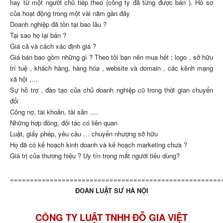
hay từ một người chủ tiếp theo (công ty đã từng được bán ). Hồ sơ
của hoạt động trong một vài năm gần đây
Doanh nghiệp đã tồn tại bao lâu ?
Tại sao họ lại bán ?
Giá cả và cách xác định giá ?
Giá bán bao gồm những gì ? Theo tôi bạn nên mua hết ; logo , sở hữu
trí tuệ , khách hàng, hàng hóa , website và domain , các kênh mạng
xã hội ,…
Sự hỗ trợ , đào tạo của chủ doanh nghiệp cũ trong thời gian chuyển
đổi
Công nợ, tài khoản, tài sản ….
Những hợp đồng, đối tác có liên quan
Luật, giấy phép, yêu cầu … chuyển nhượng sở hữu
Họ đã có kế hoạch kinh doanh và kế hoạch marketing chưa ?
Giá trị của thương hiệu ? Uy tín trong mắt người tiêu dùng?
=====================================================
ĐOÀN LUẬT SƯ HÀ NỘI
CÔNG TY LUẬT TNHH ĐỖ GIA VIỆT