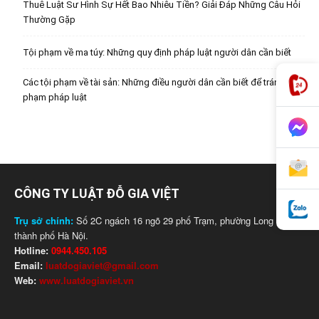
Thuê Luật Sư Hình Sự Hết Bao Nhiêu Tiền? Giải Đáp Những Câu Hỏi
Thường Gặp
Tội phạm về ma túy: Những quy định pháp luật người dân cần biết
Các tội phạm về tài sản: Những điều người dân cần biết để tránh vi
phạm pháp luật
CÔNG TY LUẬT ĐỖ GIA VIỆT
Trụ sở chính:
Số 2C ngách 16 ngõ 29 phố Trạm, phường Long Biên,
thành phố Hà Nội.
Hotline:
0944.450.105
Email:
luatdogiaviet@gmail.com
Web:
www.luatdogiaviet.vn