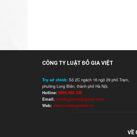
CÔNG TY LUẬT ĐỖ GIA VIỆT
Trụ sở chính:
Số 2C ngách 16 ngõ 29 phố Trạm,
phường Long Biên, thành phố Hà Nội.
Hotline:
0944.450.105
Email:
luatdogiaviet@gmail.com
Web:
www.luatdogiaviet.vn
VỀ 