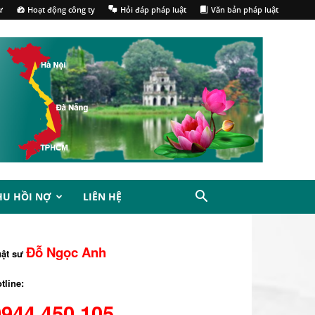
ư
Hoạt động công ty
Hỏi đáp pháp luật
Văn bản pháp luật
HU HỒI NỢ
LIÊN HỆ
Đỗ Ngọc Anh
uật sư
tline:
0944.450.105