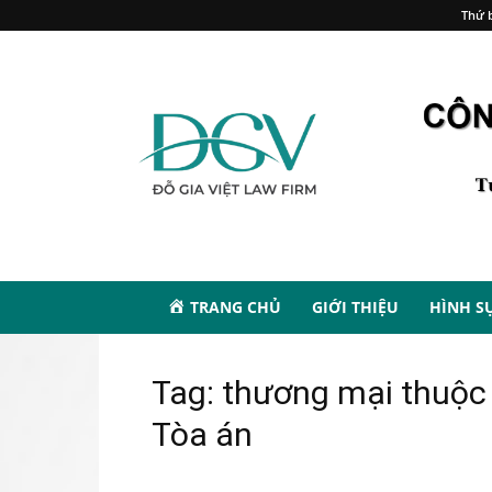
Thứ b
TRANG CHỦ
GIỚI THIỆU
HÌNH S
Tag: thương mại thuộc
Tòa án