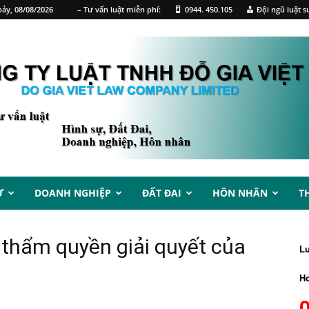
ảy, 08/08/2026
– Tư vấn luật miễn phí:
0944. 450.105
Đội ngũ luật s
Ự
DOANH NGHIỆP
ĐẤT ĐAI
HÔN NHÂN
T
 thẩm quyền giải quyết của
L
Ho