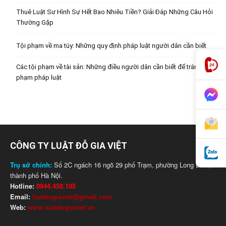
Thuê Luật Sư Hình Sự Hết Bao Nhiêu Tiền? Giải Đáp Những Câu Hỏi
Thường Gặp
Tội phạm về ma túy: Những quy định pháp luật người dân cần biết
Các tội phạm về tài sản: Những điều người dân cần biết để tránh vi
phạm pháp luật
CÔNG TY LUẬT ĐỖ GIA VIỆT
Trụ sở chính:
Số 2C ngách 16 ngõ 29 phố Trạm, phường Long Biên,
thành phố Hà Nội.
Hotline:
0944.450.105
Email:
luatdogiaviet@gmail.com
Web:
www.luatdogiaviet.vn