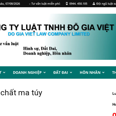
áu, 07/08/2026
– Tư vấn luật miễn phí:
0944. 450.105
Đội ngũ luật s
Ự
DOANH NGHIỆP
ĐẤT ĐAI
HÔN NHÂN
T
p chất ma túy
L
Ho