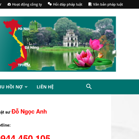
ư
Hoạt động công ty
Hỏi đáp pháp luật
Văn bản pháp luật
HU HỒI NỢ
LIÊN HỆ
Đỗ Ngọc Anh
uật sư
tline:
0944.450.105