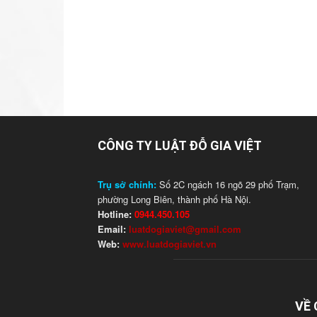
CÔNG TY LUẬT ĐỖ GIA VIỆT
Trụ sở chính:
Số 2C ngách 16 ngõ 29 phố Trạm,
phường Long Biên, thành phố Hà Nội.
Hotline:
0944.450.105
Email:
luatdogiaviet@gmail.com
Web:
www.luatdogiaviet.vn
VỀ 