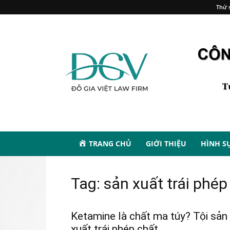
Thứ s
TRANG CHỦ
GIỚI THIỆU
HÌNH S
Tag: sản xuất trái phé
Ketamine là chất ma túy? Tội sản
xuất trái phép chất...