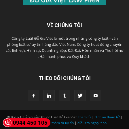
VỀ CHÚNG TÔI
Công ty Luật Đỗ Gia Việt là một trong những công ty luật - văn
phòng luật sư uy tín hàng đầu Việt Nam. Công ty hoạt động chuyên
các lĩnh vực Hình sự, Doanh nghiệp, Đất Đai, Hôn nhân và Thu hồi nợ
. Hân hạnh phục vụ Quý khách!
THEO DÕI CHÚNG TÔI
© ®2021. Bản quyền thuộc Luật Đỗ Gia Việt.
thám tử
|
dịch vụ thám tử
|
0944 450 105
công ty thám tử
|
thám tử uy tín
|
điều tra ngoại tình