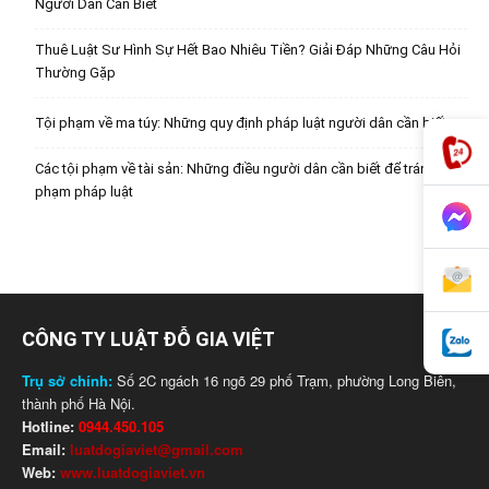
Người Dân Cần Biết
Thuê Luật Sư Hình Sự Hết Bao Nhiêu Tiền? Giải Đáp Những Câu Hỏi
Thường Gặp
Tội phạm về ma túy: Những quy định pháp luật người dân cần biết
Các tội phạm về tài sản: Những điều người dân cần biết để tránh vi
phạm pháp luật
CÔNG TY LUẬT ĐỖ GIA VIỆT
Trụ sở chính:
Số 2C ngách 16 ngõ 29 phố Trạm, phường Long Biên,
thành phố Hà Nội.
Hotline:
0944.450.105
Email:
luatdogiaviet@gmail.com
Web:
www.luatdogiaviet.vn