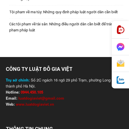
Tội phạm về ma túy: Những quy định pháp luật người dân cần biết
Các tội phạm về tài sản: Những điều người dân cần biết để tránh vi
phạm pháp luật
CÔNG TY LUẬT ĐỖ GIA VIỆT
Trụ sở chính:
Số 2C ngách 16 ngõ 29 phố Trạm, phường Long Biên,
thành phố Hà Nội.
Hotline:
0944.450.105
Email:
luatdogiaviet@gmail.com
Web:
www.luatdogiaviet.vn
THÔNG TIN CHUNG