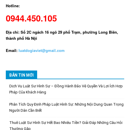
Hotline:
0944.450.105
Địa chỉ: Số 2C ngách 16 ngõ 29 phố Trạm, phường Long Biên,
thành phố Hà Nội
Email:
luatdogiaviet@gmail.com
BẢN TIN MỚI
Dịch Vụ Luật Sư Hình Sự – Đồng Hành Bảo Vệ Quyền Và Lợi Ích Hợp
Pháp Của Khách Hàng
Phân Tích Quy Định Pháp Luật Hình Sự: Những Nội Dung Quan Trọng
Người Dân Cần Biết
Thuê Luật Sư Hình Sự Hết Bao Nhiêu Tiền? Giải Đáp Những Câu Hỏi
Thường Gặp