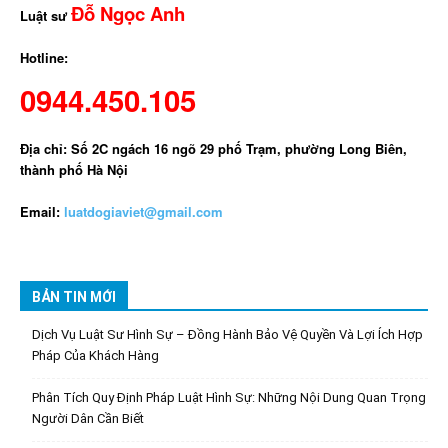
Đỗ Ngọc Anh
Luật sư
Hotline:
0944.450.105
Địa chỉ: Số 2C ngách 16 ngõ 29 phố Trạm, phường Long Biên,
thành phố Hà Nội
Email:
luatdogiaviet@gmail.com
BẢN TIN MỚI
Dịch Vụ Luật Sư Hình Sự – Đồng Hành Bảo Vệ Quyền Và Lợi Ích Hợp
Pháp Của Khách Hàng
Phân Tích Quy Định Pháp Luật Hình Sự: Những Nội Dung Quan Trọng
Người Dân Cần Biết