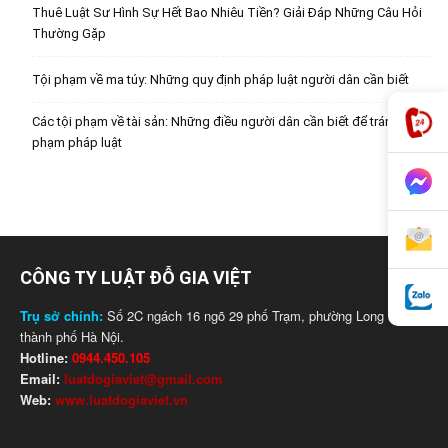
Thuê Luật Sư Hình Sự Hết Bao Nhiêu Tiền? Giải Đáp Những Câu Hỏi
Thường Gặp
Tội phạm về ma túy: Những quy định pháp luật người dân cần biết
Các tội phạm về tài sản: Những điều người dân cần biết để tránh vi
phạm pháp luật
CÔNG TY LUẬT ĐỖ GIA VIỆT
Trụ sở chính:
Số 2C ngách 16 ngõ 29 phố Trạm, phường Long Biên,
thành phố Hà Nội.
Hotline:
0944.450.105
Email:
luatdogiaviet@gmail.com
Web:
www.luatdogiaviet.vn