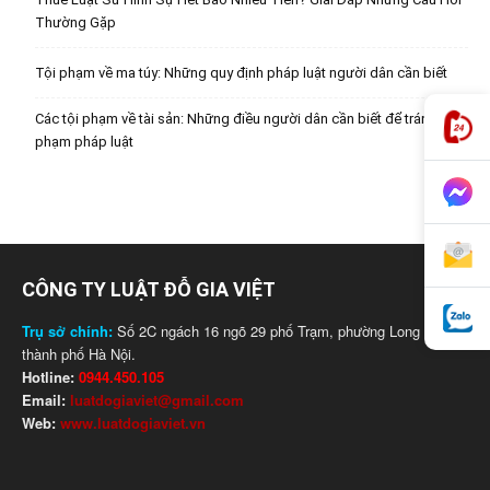
Thường Gặp
Tội phạm về ma túy: Những quy định pháp luật người dân cần biết
Các tội phạm về tài sản: Những điều người dân cần biết để tránh vi
phạm pháp luật
CÔNG TY LUẬT ĐỖ GIA VIỆT
Trụ sở chính:
Số 2C ngách 16 ngõ 29 phố Trạm, phường Long Biên,
thành phố Hà Nội.
Hotline:
0944.450.105
Email:
luatdogiaviet@gmail.com
Web:
www.luatdogiaviet.vn