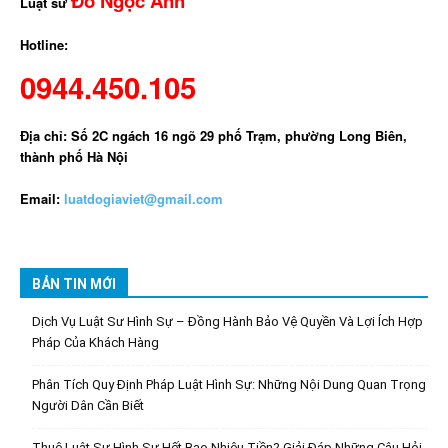
Đỗ Ngọc Anh
Luật sư
Hotline:
0944.450.105
Địa chỉ: Số 2C ngách 16 ngõ 29 phố Trạm, phường Long Biên,
thành phố Hà Nội
Email:
luatdogiaviet@gmail.com
BẢN TIN MỚI
Dịch Vụ Luật Sư Hình Sự – Đồng Hành Bảo Vệ Quyền Và Lợi Ích Hợp
Pháp Của Khách Hàng
Phân Tích Quy Định Pháp Luật Hình Sự: Những Nội Dung Quan Trọng
Người Dân Cần Biết
Thuê Luật Sư Hình Sự Hết Bao Nhiêu Tiền? Giải Đáp Những Câu Hỏi