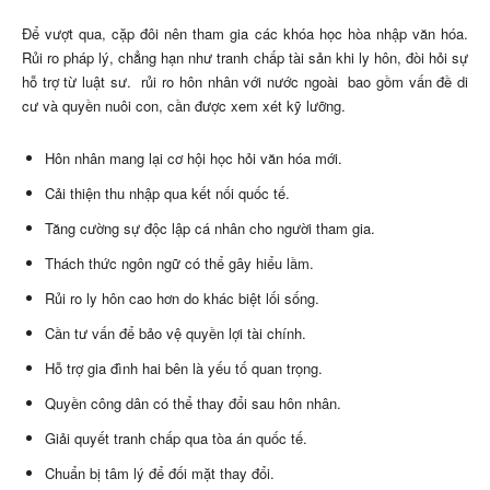
Để vượt qua, cặp đôi nên tham gia các khóa học hòa nhập văn hóa.
Rủi ro pháp lý, chẳng hạn như tranh chấp tài sản khi ly hôn, đòi hỏi sự
hỗ trợ từ luật sư.
rủi ro hôn nhân với nước ngoài
bao gồm vấn đề di
cư và quyền nuôi con, cần được xem xét kỹ lưỡng.
Hôn nhân mang lại cơ hội học hỏi văn hóa mới.
Cải thiện thu nhập qua kết nối quốc tế.
Tăng cường sự độc lập cá nhân cho người tham gia.
Thách thức ngôn ngữ có thể gây hiểu lầm.
Rủi ro ly hôn cao hơn do khác biệt lối sống.
Cần tư vấn để bảo vệ quyền lợi tài chính.
Hỗ trợ gia đình hai bên là yếu tố quan trọng.
Quyền công dân có thể thay đổi sau hôn nhân.
Giải quyết tranh chấp qua tòa án quốc tế.
Chuẩn bị tâm lý để đối mặt thay đổi.