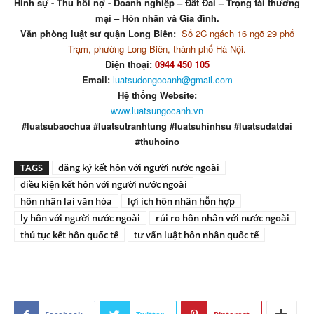
Hình sự - Thu hồi nợ - Doanh nghiệp – Đất Đai – Trọng tài thương
mại – Hôn nhân và Gia đình.
Văn phòng luật sư quận Long Biên:
Số 2C ngách 16 ngõ 29 phố
Trạm, phường Long Biên, thành phố Hà Nội.
Điện thoại:
0944 450 105
Email:
luatsudongocanh@gmail.com
Hệ thống Website:
www.luatsungocanh.vn
#luatsubaochua #luatsutranhtung #luatsuhinhsu #luatsudatdai
#thuhoino
TAGS
đăng ký kết hôn với người nước ngoài
điều kiện kết hôn với người nước ngoài
hôn nhân lai văn hóa
lợi ích hôn nhân hỗn hợp
ly hôn với người nước ngoài
rủi ro hôn nhân với nước ngoài
thủ tục kết hôn quốc tế
tư vấn luật hôn nhân quốc tế