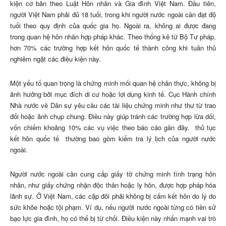
kiện cơ bản theo Luật Hôn nhân và Gia đình Việt Nam. Đầu tiên,
người Việt Nam phải đủ 18 tuổi, trong khi người nước ngoài cần đạt độ
tuổi theo quy định của quốc gia họ. Ngoài ra, không ai được đang
trong quan hệ hôn nhân hợp pháp khác. Theo thống kê từ Bộ Tư pháp,
hơn 70% các trường hợp kết hôn quốc tế thành công khi tuân thủ
nghiêm ngặt các điều kiện này.
Một yếu tố quan trọng là chứng minh mối quan hệ chân thực, không bị
ảnh hưởng bởi mục đích di cư hoặc lợi dụng kinh tế. Cục Hành chính
Nhà nước về Dân sự yêu cầu các tài liệu chứng minh như thư từ trao
đổi hoặc ảnh chụp chung. Điều này giúp tránh các trường hợp lừa dối,
vốn chiếm khoảng 10% các vụ việc theo báo cáo gần đây.
thủ tục
kết hôn quốc tế
thường bao gồm kiểm tra lý lịch của người nước
ngoài.
Người nước ngoài cần cung cấp giấy tờ chứng minh tình trạng hôn
nhân, như giấy chứng nhận độc thân hoặc ly hôn, được hợp pháp hóa
lãnh sự. Ở Việt Nam, các cặp đôi phải không bị cấm kết hôn do lý do
sức khỏe hoặc tội phạm. Ví dụ, nếu người nước ngoài từng có tiền sử
bạo lực gia đình, họ có thể bị từ chối. Điều kiện này nhấn mạnh vai trò