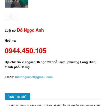
Đỗ Ngọc Anh
Luật sư
Hotline:
0944.450.105
Địa chỉ: Số 2C ngách 16 ngõ 29 phố Trạm, phường Long Biên,
thành phố Hà Nội
Email:
luatdogiaviet@gmail.com
BẢN TIN MỚI
Dịch Vụ Luật Sư Hình Sự – Đồng Hành Bảo Vệ Quyền Và Lợi Ích Hợp