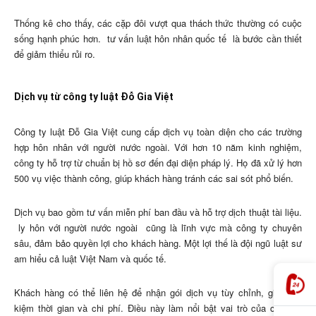
Thống kê cho thấy, các cặp đôi vượt qua thách thức thường có cuộc
sống hạnh phúc hơn.
tư vấn luật hôn nhân quốc tế
là bước cần thiết
để giảm thiểu rủi ro.
Dịch vụ từ công ty luật Đỗ Gia Việt
Công ty luật Đỗ Gia Việt cung cấp dịch vụ toàn diện cho các trường
hợp hôn nhân với người nước ngoài. Với hơn 10 năm kinh nghiệm,
công ty hỗ trợ từ chuẩn bị hồ sơ đến đại diện pháp lý. Họ đã xử lý hơn
500 vụ việc thành công, giúp khách hàng tránh các sai sót phổ biến.
Dịch vụ bao gồm tư vấn miễn phí ban đầu và hỗ trợ dịch thuật tài liệu.
ly hôn với người nước ngoài
cũng là lĩnh vực mà công ty chuyên
sâu, đảm bảo quyền lợi cho khách hàng. Một lợi thế là đội ngũ luật sư
am hiểu cả luật Việt Nam và quốc tế.
Khách hàng có thể liên hệ để nhận gói dịch vụ tùy chỉnh, giúp tiết
kiệm thời gian và chi phí. Điều này làm nổi bật vai trò của công ty