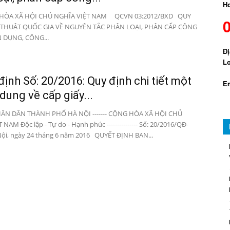
Ho
 XÃ HỘI CHỦ NGHĨA VIỆT NAM QCVN 03:2012/BXD QUY
THUẬT QUỐC GIA VỀ NGUYÊN TẮC PHÂN LOẠI, PHÂN CẤP CÔNG
 DỤNG, CÔNG...
Đị
Lo
định Số: 20/2016: Quy định chi tiết một
Em
 dung về cấp giấy...
ÂN DÂN THÀNH PHỐ HÀ NỘI ------- CỘNG HÒA XÃ HỘI CHỦ
NAM Độc lập - Tự do - Hạnh phúc --------------- Số: 20/2016/QĐ-
ội, ngày 24 tháng 6 năm 2016 QUYẾT ĐỊNH BAN...