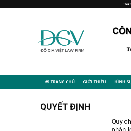
Thứ s
TRANG CHỦ
GIỚI THIỆU
HÌNH S
QUYẾT ĐỊNH
Quy ch
phân l