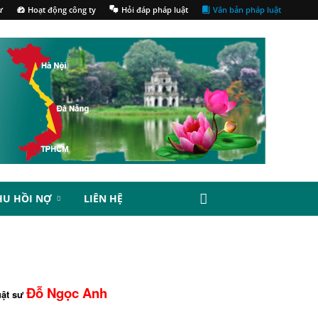
ư
Hoạt động công ty
Hỏi đáp pháp luật
Văn bản pháp luật
HU HỒI NỢ
LIÊN HỆ
Đỗ Ngọc Anh
uật sư