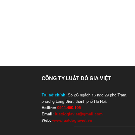
CÔNG TY LUẬT ĐỖ GIA VIỆT
Trụ sở chính:
Số 2C ngách 16 ngõ 29 phố Trạm,
phường Long Biên, thành phố Hà Nội.
Hotline:
0944.450.105
Email:
luatdogiaviet@gmail.com
Web:
www.luatdogiaviet.vn