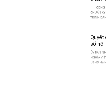
CỘNG HÒA
CHUẨN KỸ 
TRÌNH DÂN
Quyết 
số nội
ỦY BAN NH
NGHĨA VIỆT 
UBND Hà N