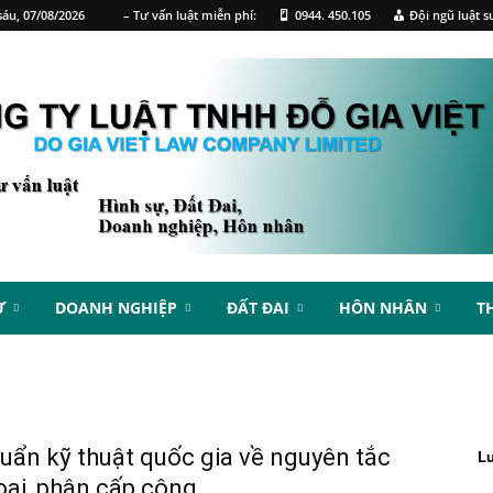
áu, 07/08/2026
– Tư vấn luật miễn phí:
0944. 450.105
Đội ngũ luật s
Ự
DOANH NGHIỆP
ĐẤT ĐAI
HÔN NHÂN
T
uẩn kỹ thuật quốc gia về nguyên tắc
L
oại, phân cấp công...