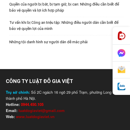
Quyền của người bị bắt, bị tạm giữ, bị can: Những điều cần biết để
bảo vệ quyền và lợi ích hợp pháp
Tư vấn khi bị Công an triệu tập: Những điều người dân cần biết để
bảo vệ quyền lợi của mình
Những tội danh hình sự người dân dễ mắc phải
CÔNG TY LUẬT ĐỖ GIA VIỆT
Trụ sở chính:
Số 2C ngách 16 ngõ 29 phố Trạm, phường Long Biên,
thành phố Hà Nội.
Hotline:
0944.450.105
Email:
luatdogiaviet@gmail.com
Web:
www.luatdogiaviet.vn