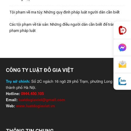
Tội phạm về ma túy: Những quy định pháp luật người dân cần biết
Các tội phạm về tài sản: Những điều người dân cần biết để tránh vi
phạm pháp luật
CÔNG TY LUẬT ĐỖ GIA VIỆT
Trụ sở chính:
Số 2C ngách 16 ngõ 29 phố Trạm, phường Long Biên,
thành phố Hà Nội.
Hotline:
0944.450.105
Email:
luatdogiaviet@gmail.com
Web:
www.luatdogiaviet.vn
THÔNG TIN CHUNG