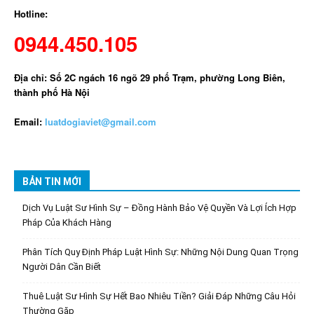
Hotline:
0944.450.105
Địa chỉ: Số 2C ngách 16 ngõ 29 phố Trạm, phường Long Biên,
thành phố Hà Nội
Email:
luatdogiaviet@gmail.com
BẢN TIN MỚI
Dịch Vụ Luật Sư Hình Sự – Đồng Hành Bảo Vệ Quyền Và Lợi Ích Hợp
Pháp Của Khách Hàng
Phân Tích Quy Định Pháp Luật Hình Sự: Những Nội Dung Quan Trọng
Người Dân Cần Biết
Thuê Luật Sư Hình Sự Hết Bao Nhiêu Tiền? Giải Đáp Những Câu Hỏi
Thường Gặp