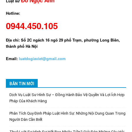
Đỗ Ngọc Anh
Luật sư
Hotline:
0944.450.105
Địa chỉ: Số 2C ngách 16 ngõ 29 phố Trạm, phường Long Biên,
thành phố Hà Nội
Email:
luatdogiaviet@gmail.com
BẢN TIN MỚI
Dịch Vụ Luật Sư Hình Sự – Đồng Hành Bảo Vệ Quyền Và Lợi Ích Hợp
Pháp Của Khách Hàng
Phân Tích Quy Định Pháp Luật Hình Sự: Những Nội Dung Quan Trọng
Người Dân Cần Biết
Thuê Luật Sư Hình Sự Hết Bao Nhiêu Tiền? Giải Đáp Những Câu Hỏi