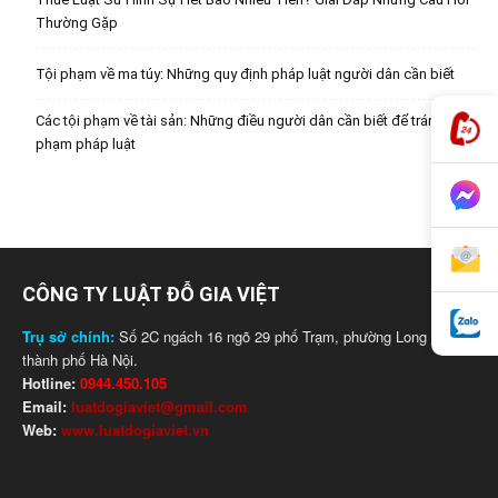
Thường Gặp
Tội phạm về ma túy: Những quy định pháp luật người dân cần biết
Các tội phạm về tài sản: Những điều người dân cần biết để tránh vi
phạm pháp luật
CÔNG TY LUẬT ĐỖ GIA VIỆT
Trụ sở chính:
Số 2C ngách 16 ngõ 29 phố Trạm, phường Long Biên,
thành phố Hà Nội.
Hotline:
0944.450.105
Email:
luatdogiaviet@gmail.com
Web:
www.luatdogiaviet.vn