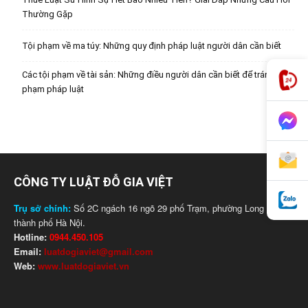
Thường Gặp
Tội phạm về ma túy: Những quy định pháp luật người dân cần biết
Các tội phạm về tài sản: Những điều người dân cần biết để tránh vi
phạm pháp luật
CÔNG TY LUẬT ĐỖ GIA VIỆT
Trụ sở chính:
Số 2C ngách 16 ngõ 29 phố Trạm, phường Long Biên,
thành phố Hà Nội.
Hotline:
0944.450.105
Email:
luatdogiaviet@gmail.com
Web:
www.luatdogiaviet.vn