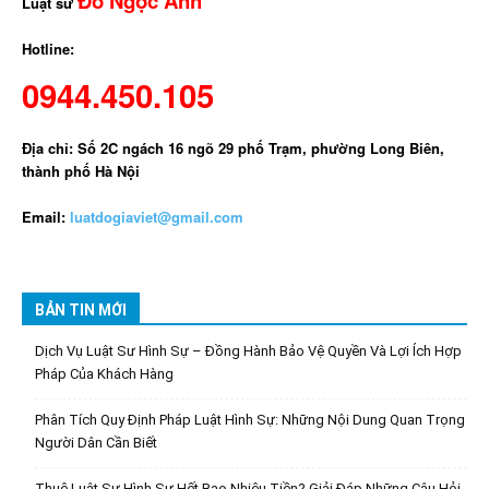
Đỗ Ngọc Anh
Luật sư
Hotline:
0944.450.105
Địa chỉ: Số 2C ngách 16 ngõ 29 phố Trạm, phường Long Biên,
thành phố Hà Nội
Email:
luatdogiaviet@gmail.com
BẢN TIN MỚI
Dịch Vụ Luật Sư Hình Sự – Đồng Hành Bảo Vệ Quyền Và Lợi Ích Hợp
Pháp Của Khách Hàng
Phân Tích Quy Định Pháp Luật Hình Sự: Những Nội Dung Quan Trọng
Người Dân Cần Biết
Thuê Luật Sư Hình Sự Hết Bao Nhiêu Tiền? Giải Đáp Những Câu Hỏi