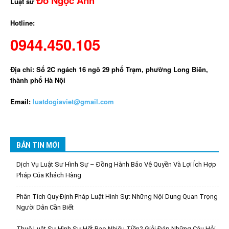
Đỗ Ngọc Anh
Luật sư
Hotline:
0944.450.105
Địa chỉ: Số 2C ngách 16 ngõ 29 phố Trạm, phường Long Biên,
thành phố Hà Nội
Email:
luatdogiaviet@gmail.com
BẢN TIN MỚI
Dịch Vụ Luật Sư Hình Sự – Đồng Hành Bảo Vệ Quyền Và Lợi Ích Hợp
Pháp Của Khách Hàng
Phân Tích Quy Định Pháp Luật Hình Sự: Những Nội Dung Quan Trọng
Người Dân Cần Biết
Thuê Luật Sư Hình Sự Hết Bao Nhiêu Tiền? Giải Đáp Những Câu Hỏi