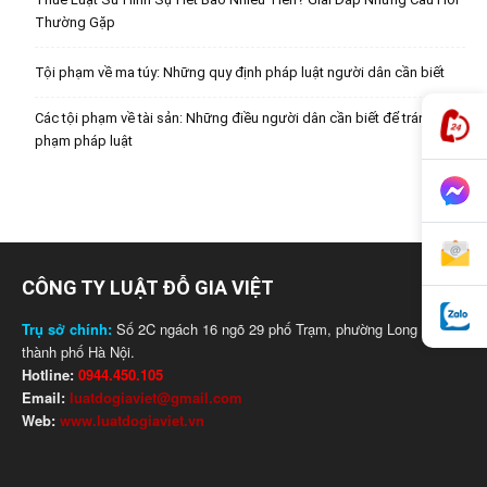
Thường Gặp
Tội phạm về ma túy: Những quy định pháp luật người dân cần biết
Các tội phạm về tài sản: Những điều người dân cần biết để tránh vi
phạm pháp luật
CÔNG TY LUẬT ĐỖ GIA VIỆT
Trụ sở chính:
Số 2C ngách 16 ngõ 29 phố Trạm, phường Long Biên,
thành phố Hà Nội.
Hotline:
0944.450.105
Email:
luatdogiaviet@gmail.com
Web:
www.luatdogiaviet.vn