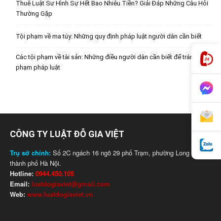
Thuê Luật Sư Hình Sự Hết Bao Nhiêu Tiền? Giải Đáp Những Câu Hỏi
Thường Gặp
Tội phạm về ma túy: Những quy định pháp luật người dân cần biết
Các tội phạm về tài sản: Những điều người dân cần biết để tránh vi
phạm pháp luật
CÔNG TY LUẬT ĐỖ GIA VIỆT
Trụ sở chính:
Số 2C ngách 16 ngõ 29 phố Trạm, phường Long Biên,
thành phố Hà Nội.
Hotline:
0944.450.105
Email:
luatdogiaviet@gmail.com
Web:
www.luatdogiaviet.vn